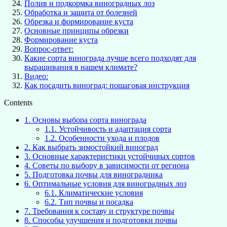
Полив и подкормка виноградных лоз
Обработка и защита от болезней
Обрезка и формирование куста
Основные принципы обрезки
Формирование куста
Вопрос-ответ:
Какие сорта винограда лучше всего подходят для
выращивания в нашем климате?
Видео:
Как посадить виноград: пошаговая инструкция
Contents
1.
Основы выбора сорта винограда
1.1.
Устойчивость и адаптация сорта
1.2.
Особенности ухода и плодов
2.
Как выбрать зимостойкий виноград
3.
Основные характеристики устойчивых сортов
4.
Советы по выбору в зависимости от региона
5.
Подготовка почвы для виноградника
6.
Оптимальные условия для виноградных лоз
6.1.
Климатические условия
6.2.
Тип почвы и посадка
7.
Требования к составу и структуре почвы
8.
Способы улучшения и подготовки почвы