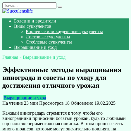
Перейти
Search
к
for:
содержанию
Болезни и вредители
Виды суккулентов
Корневые или каудексные суккуленты
Листовые суккуленты
Стеблевые суккуленты
Выращивание и уход
Главная
»
Выращивание и уход
Эффективные методы выращивания
винограда и советы по уходу для
достижения отличного урожая
Выращивание и уход
На чтение
23 мин
Просмотров
18
Обновлено
19.02.2025
Каждый виноградарь стремится к тому, чтобы его
виноградники приносили богатый урожай, будь то любимый
сорт или экспериментальная новинка. В этом процессе есть
много нюансов, которые могут значительно повлиять на