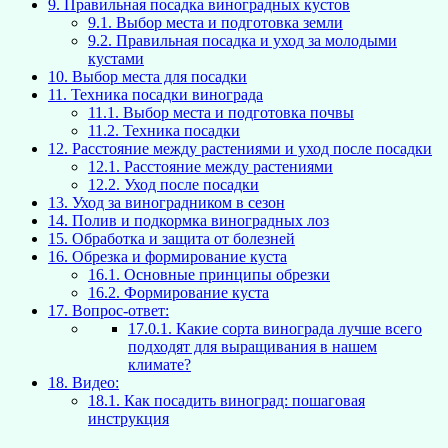
9.
Правильная посадка виноградных кустов
9.1.
Выбор места и подготовка земли
9.2.
Правильная посадка и уход за молодыми
кустами
10.
Выбор места для посадки
11.
Техника посадки винограда
11.1.
Выбор места и подготовка почвы
11.2.
Техника посадки
12.
Расстояние между растениями и уход после посадки
12.1.
Расстояние между растениями
12.2.
Уход после посадки
13.
Уход за виноградником в сезон
14.
Полив и подкормка виноградных лоз
15.
Обработка и защита от болезней
16.
Обрезка и формирование куста
16.1.
Основные принципы обрезки
16.2.
Формирование куста
17.
Вопрос-ответ:
17.0.1.
Какие сорта винограда лучше всего
подходят для выращивания в нашем
климате?
18.
Видео:
18.1.
Как посадить виноград: пошаговая
инструкция