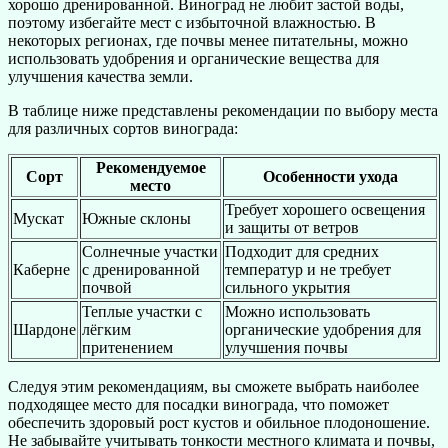
хорошо дренированной. Виноград не любит застой воды,
поэтому избегайте мест с избыточной влажностью. В
некоторых регионах, где почвы менее питательны, можно
использовать удобрения и органические вещества для
улучшения качества земли.
В таблице ниже представлены рекомендации по выбору места
для различных сортов винограда:
Рекомендуемое
Сорт
Особенности ухода
место
Требует хорошего освещения
Мускат
Южные склоны
и защиты от ветров
Солнечные участки
Подходит для средних
Каберне
с дренированной
температур и не требует
почвой
сильного укрытия
Теплые участки с
Можно использовать
Шардоне
лёгким
органические удобрения для
притенением
улучшения почвы
Следуя этим рекомендациям, вы сможете выбрать наиболее
подходящее место для посадки винограда, что поможет
обеспечить здоровый рост кустов и обильное плодоношение.
Не забывайте учитывать тонкости местного климата и почвы,