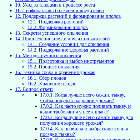
10.
Уход за тыквами в процессе роста
11.
Профилактика болезней и вредителей
12.
Поддержка растений и формирование плодов
12.1.
Поддержка растений
12.2.
Формирование плодов
13.
Секреты успешного опыления
14.
Привлечение пчел и других опылителей
14.1.
Создание условий для опыления
14.2.
Поддержание здоровья растений
15.
Методы ручного опыления
15.1.
Подготовка и выбор инструментов
15.2.
Процесс опыления
16.
Техника сбора и хранения урожая
16.1.
Сбор плодов
16.2.
Хранение плодов
17.
Вопрос-ответ:
17.0.1.
Когда лучше всего сажать тыкву,
чтобы получить хороший урожай?
17.0.2.
Как часто нужно поливать тыкву, и
какие требования у нее к влаге?
17.0.3.
Когда лучше всего сажать тыкву для
получения хорошего урожая?
17.0.4.
Как правильно выбрать место для
посадки тыквы?
17.0.5.
Как часто нужно поливать тыкву и