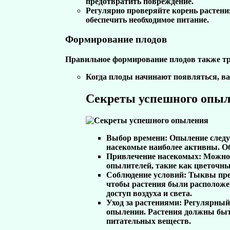
предотвратить повреждение.
Регулярно проверяйте корень растени
обеспечить необходимое питание.
Формирование плодов
Правильное формирование плодов также тр
Когда плоды начинают появляться, ва
Секреты успешного опы
Выбор времени:
Опыление следуе
насекомые наиболее активны. Об
Привлечение насекомых:
Можно 
опылителей, такие как цветочны
Соблюдение условий:
Тыквы пред
чтобы растения были расположен
доступ воздуха и света.
Уход за растениями:
Регулярный 
опылении. Растения должны быть
питательных веществ.