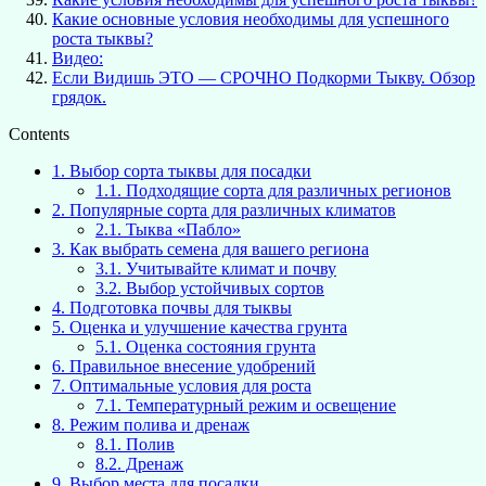
Какие основные условия необходимы для успешного
роста тыквы?
Видео:
Если Видишь ЭТО — СРОЧНО Подкорми Тыкву. Обзор
грядок.
Contents
1.
Выбор сорта тыквы для посадки
1.1.
Подходящие сорта для различных регионов
2.
Популярные сорта для различных климатов
2.1.
Тыква «Пабло»
3.
Как выбрать семена для вашего региона
3.1.
Учитывайте климат и почву
3.2.
Выбор устойчивых сортов
4.
Подготовка почвы для тыквы
5.
Оценка и улучшение качества грунта
5.1.
Оценка состояния грунта
6.
Правильное внесение удобрений
7.
Оптимальные условия для роста
7.1.
Температурный режим и освещение
8.
Режим полива и дренаж
8.1.
Полив
8.2.
Дренаж
9.
Выбор места для посадки