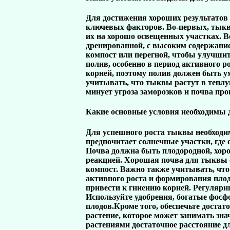
Для достижения хороших результато
ключевых факторов. Во-первых, тыквы
их на хорошо освещенных участках. В
дренированной, с высоким содержание
компост или перегной, чтобы улучши
полив, особенно в период активного 
корней, поэтому полив должен быть у
учитывать, что тыквы растут в теплую
минует угроза заморозков и почва прог
Какие основные условия необходимы 
Для успешного роста тыквы необходи
предпочитает солнечные участки, где 
Почва должна быть плодородной, хоро
реакцией. Хорошая почва для тыквы 
компост. Важно также учитывать, что
активного роста и формирования плод
привести к гниению корней. Регуляр
Используйте удобрения, богатые фосф
плодов.Кроме того, обеспечьте доста
растение, которое может занимать зн
растениями достаточное расстояние дл