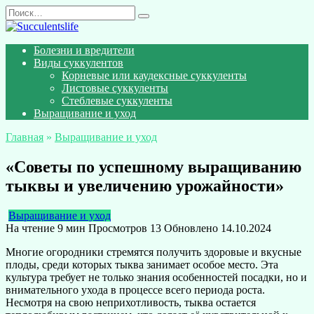
Перейти
Search
к
for:
содержанию
Болезни и вредители
Виды суккулентов
Корневые или каудексные суккуленты
Листовые суккуленты
Стеблевые суккуленты
Выращивание и уход
Главная
»
Выращивание и уход
«Советы по успешному выращиванию
тыквы и увеличению урожайности»
Выращивание и уход
На чтение
9 мин
Просмотров
13
Обновлено
14.10.2024
Многие огородники стремятся получить здоровые и вкусные
плоды, среди которых тыква занимает особое место. Эта
культура требует не только знания особенностей посадки, но и
внимательного ухода в процессе всего периода роста.
Несмотря на свою неприхотливость, тыква остается