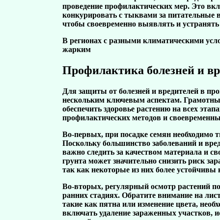
проведение профилактических мер
. Это вк
конкурировать с тыквами за питательные в
чтобы своевременно выявлять и устранят
В регионах с разными климатическими усл
жарким
Профилактика болезней и вр
Для защиты от болезней и вредителей в пр
нескольким ключевым аспектам. Грамотный
обеспечить здоровье растению на всех этап
профилактических методов и своевременные
Во-первых, при посадке семян необходимо 
Поскольку большинство заболеваний и вред
важно следить за качеством материала и с
грунта может значительно снизить риск за
так как некоторые из них более устойчивы 
Во-вторых, регулярный осмотр растений п
ранних стадиях. Обратите внимание на лис
такие как пятна или изменение цвета, нео
включать удаление зараженных участков, и