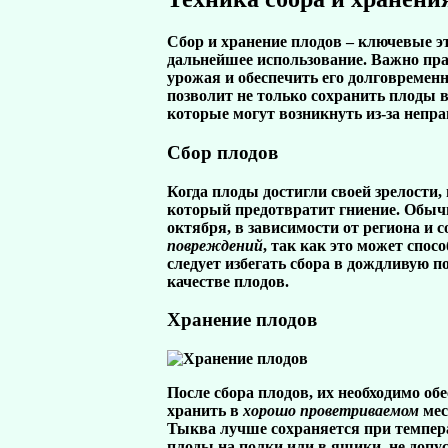
Сбор и хранение плодов – ключевые э
дальнейшее использование. Важно пра
урожая и обеспечить его долговремен
позволит не только сохранить плоды в
которые могут возникнуть из-за непра
Сбор плодов
Когда плоды достигли своей зрелости,
который предотвратит гниение. Обы
октября, в зависимости от региона и с
повреждений
, так как это может спо
следует избегать сбора в дождливую п
качестве плодов.
Хранение плодов
После сбора плодов, их необходимо
обе
хранить в
хорошо проветриваемом
мес
Тыква
лучше сохраняется при темпера
плоды на полки или в ящики,
не допу