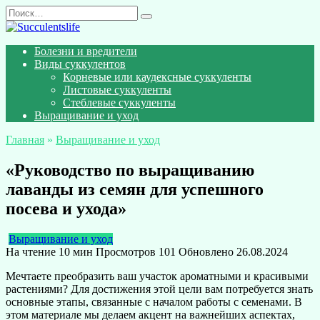
Перейти
Search
к
for:
содержанию
Болезни и вредители
Виды суккулентов
Корневые или каудексные суккуленты
Листовые суккуленты
Стеблевые суккуленты
Выращивание и уход
Главная
»
Выращивание и уход
«Руководство по выращиванию
лаванды из семян для успешного
посева и ухода»
Выращивание и уход
На чтение
10 мин
Просмотров
101
Обновлено
26.08.2024
Мечтаете преобразить ваш участок ароматными и красивыми
растениями? Для достижения этой цели вам потребуется знать
основные этапы, связанные с началом работы с семенами. В
этом материале мы делаем акцент на важнейших аспектах,