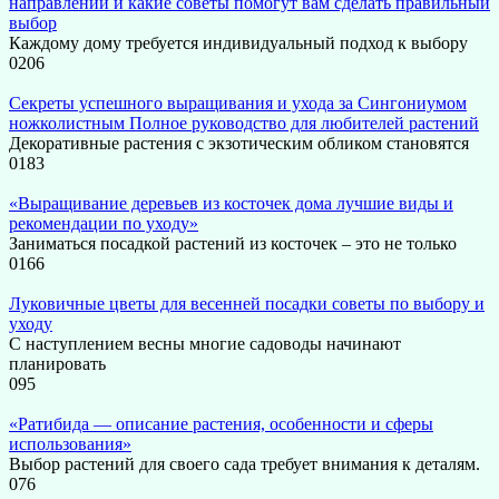
направлений и какие советы помогут вам сделать правильный
выбор
Каждому дому требуется индивидуальный подход к выбору
0
206
Секреты успешного выращивания и ухода за Сингониумом
ножколистным Полное руководство для любителей растений
Декоративные растения с экзотическим обликом становятся
0
183
«Выращивание деревьев из косточек дома лучшие виды и
рекомендации по уходу»
Заниматься посадкой растений из косточек – это не только
0
166
Луковичные цветы для весенней посадки советы по выбору и
уходу
С наступлением весны многие садоводы начинают
планировать
0
95
«Ратибида — описание растения, особенности и сферы
использования»
Выбор растений для своего сада требует внимания к деталям.
0
76