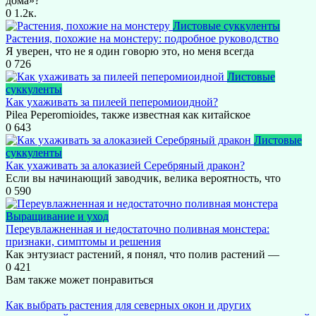
дома»?
0
1.2к.
Листовые суккуленты
Растения, похожие на монстеру: подробное руководство
Я уверен, что не я один говорю это, но меня всегда
0
726
Листовые
суккуленты
Как ухаживать за пилеей пеперомиоидной?
Pilea Peperomioides, также известная как китайское
0
643
Листовые
суккуленты
Как ухаживать за алоказией Серебряный дракон?
Если вы начинающий заводчик, велика вероятность, что
0
590
Выращивание и уход
Переувлажненная и недостаточно поливная монстера:
признаки, симптомы и решения
Как энтузиаст растений, я понял, что полив растений —
0
421
Вам также может понравиться
Как выбрать растения для северных окон и других