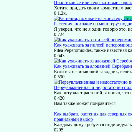
Пластиковые или терракотовые горшк
Хотите придать своим комнатным рас
0
1.2к.
Лис
Растения, похожие на монстеру: подр
Я уверен, что не я один говорю это, н
0
724
Как ухаживать за пилеей пеперомиои
Pilea Peperomioides, также известная к
0
643
Как ухаживать за алоказией Серебрян
Если вы начинающий заводчик, велика
0
590
Переувлажненная и недостаточно пол
Как энтузиаст растений, я понял, что
0
420
Вам также может понравиться
Как выбрать растения для северных о
правильный выбор
Каждому дому требуется индивидуаль
0
205