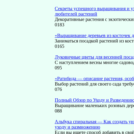
Секреты успешного выращивания и у
любителей растений
Декоративные растения с экзотически
0
183
«Выращивание деревьев из косточек 
Заниматься посадкой растений из кост
0
165
Луковичные цветы для весенней поса
С наступлением весны многие садово
0
95
«Ратибида — описание растения, осо
Выбор растений для своего сада требу
0
76
Полный Обзор по Уходу и Разведени
Выращивание маленьких розовых де
0
88
Альбука спиральная — Как создать ун
уходу и размножению
Если вы ищете способ добавить в св