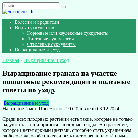
Перейти
Search
к
for:
содержанию
Болезни и вредители
Виды суккулентов
Корневые или каудексные суккуленты
Листовые суккуленты
Стеблевые суккуленты
Выращивание и уход
Главная
»
Выращивание и уход
Выращивание граната на участке
пошаговые рекомендации и полезные
советы по уходу
Выращивание и уход
На чтение
5 мин
Просмотров
16
Обновлено
03.12.2024
Среди всех плодовых растений есть такие, которые не только
радуют глаз, но и приносят полезные плоды. Это растение,
которое цветет яркими цветами, способно стать украшением
любого сада, особенно если речь идет о регионе с тёплым