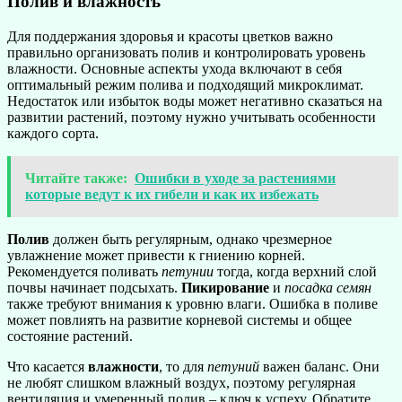
Полив и влажность
Для поддержания здоровья и красоты цветков важно
правильно организовать полив и контролировать уровень
влажности. Основные аспекты ухода включают в себя
оптимальный режим полива и подходящий микроклимат.
Недостаток или избыток воды может негативно сказаться на
развитии растений, поэтому нужно учитывать особенности
каждого сорта.
Читайте также:
Ошибки в уходе за растениями
которые ведут к их гибели и как их избежать
Полив
должен быть регулярным, однако чрезмерное
увлажнение может привести к гниению корней.
Рекомендуется поливать
петунии
тогда, когда верхний слой
почвы начинает подсыхать.
Пикирование
и
посадка семян
также требуют внимания к уровню влаги. Ошибка в поливе
может повлиять на развитие корневой системы и общее
состояние растений.
Что касается
влажности
, то для
петуний
важен баланс. Они
не любят слишком влажный воздух, поэтому регулярная
вентиляция и умеренный полив – ключ к успеху. Обратите