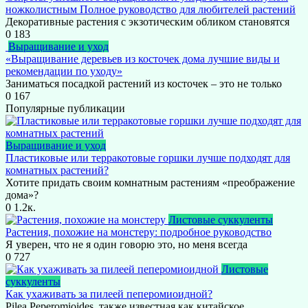
ножколистным Полное руководство для любителей растений
Декоративные растения с экзотическим обликом становятся
0
183
Выращивание и уход
«Выращивание деревьев из косточек дома лучшие виды и
рекомендации по уходу»
Заниматься посадкой растений из косточек – это не только
0
167
Популярные публикации
Выращивание и уход
Пластиковые или терракотовые горшки лучше подходят для
комнатных растений?
Хотите придать своим комнатным растениям «преображение
дома»?
0
1.2к.
Листовые суккуленты
Растения, похожие на монстеру: подробное руководство
Я уверен, что не я один говорю это, но меня всегда
0
727
Листовые
суккуленты
Как ухаживать за пилеей пеперомиоидной?
Pilea Peperomioides, также известная как китайское