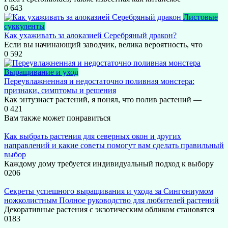
0
643
Листовые
суккуленты
Как ухаживать за алоказией Серебряный дракон?
Если вы начинающий заводчик, велика вероятность, что
0
592
Выращивание и уход
Переувлажненная и недостаточно поливная монстера:
признаки, симптомы и решения
Как энтузиаст растений, я понял, что полив растений —
0
421
Вам также может понравиться
Как выбрать растения для северных окон и других
направлений и какие советы помогут вам сделать правильный
выбор
Каждому дому требуется индивидуальный подход к выбору
0
206
Секреты успешного выращивания и ухода за Сингониумом
ножколистным Полное руководство для любителей растений
Декоративные растения с экзотическим обликом становятся
0
183