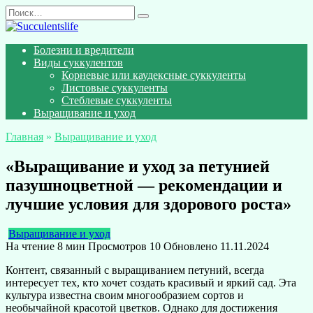
Перейти
Search
к
for:
содержанию
Болезни и вредители
Виды суккулентов
Корневые или каудексные суккуленты
Листовые суккуленты
Стеблевые суккуленты
Выращивание и уход
Главная
»
Выращивание и уход
«Выращивание и уход за петунией
пазушноцветной — рекомендации и
лучшие условия для здорового роста»
Выращивание и уход
На чтение
8 мин
Просмотров
10
Обновлено
11.11.2024
Контент, связанный с выращиванием петуний, всегда
интересует тех, кто хочет создать красивый и яркий сад. Эта
культура известна своим многообразием сортов и
необычайной красотой цветков. Однако для достижения