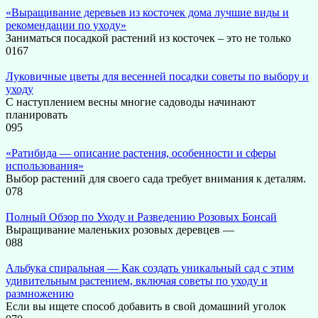
«Выращивание деревьев из косточек дома лучшие виды и
рекомендации по уходу»
Заниматься посадкой растений из косточек – это не только
0
167
Луковичные цветы для весенней посадки советы по выбору и
уходу
С наступлением весны многие садоводы начинают
планировать
0
95
«Ратибида — описание растения, особенности и сферы
использования»
Выбор растений для своего сада требует внимания к деталям.
0
78
Полный Обзор по Уходу и Разведению Розовых Бонсай
Выращивание маленьких розовых деревцев —
0
88
Альбука спиральная — Как создать уникальный сад с этим
удивительным растением, включая советы по уходу и
размножению
Если вы ищете способ добавить в свой домашний уголок