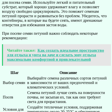
для посева семян. Используйте легкий и питательный
субстрат, который хорошо удерживает влагу и позволяет
воздуху свободно циркулировать. Это поможет семенам
петуний прорасти и развиваться без проблем. Убедитесь, что
контейнеры, в которые вы будете сеять, имеют дренажные
отверстия для избежания застоя воды.
При посеве семян петуний важно соблюдать некоторые
рекомендации:
Читайте также:
Как создать идеальное пространство
для отдыха и уюта на даче и сделать зону отдыха
максимально комфортной и привлекательной
Шаг
Описание
Выбирайте семена различных сортов петуний
Выбор семян
в зависимости от ваших предпочтений и
климатических условий.
Семена петуний лучше сеять на поверхности
Посев
почвы, не засыпая их, так как они требуют
света для прорастания.
Создайте тепличные условия, поддерживая
Условия для
температуру около 20-25°C и обеспечивая