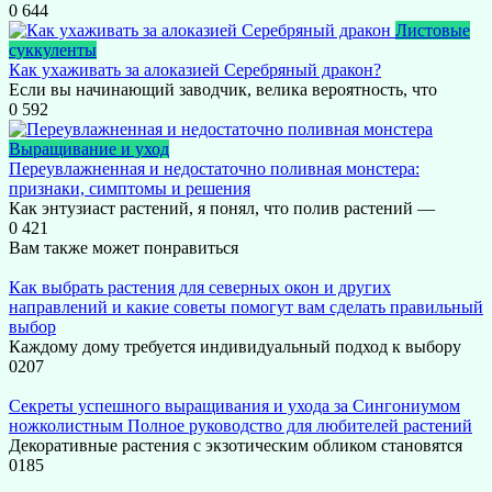
0
644
Листовые
суккуленты
Как ухаживать за алоказией Серебряный дракон?
Если вы начинающий заводчик, велика вероятность, что
0
592
Выращивание и уход
Переувлажненная и недостаточно поливная монстера:
признаки, симптомы и решения
Как энтузиаст растений, я понял, что полив растений —
0
421
Вам также может понравиться
Как выбрать растения для северных окон и других
направлений и какие советы помогут вам сделать правильный
выбор
Каждому дому требуется индивидуальный подход к выбору
0
207
Секреты успешного выращивания и ухода за Сингониумом
ножколистным Полное руководство для любителей растений
Декоративные растения с экзотическим обликом становятся
0
185