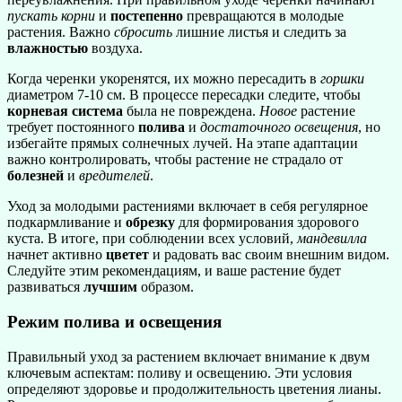
пускать корни
и
постепенно
превращаются в молодые
растения. Важно
сбросить
лишние листья и следить за
влажностью
воздуха.
Когда черенки укоренятся, их можно пересадить в
горшки
диаметром 7-10 см. В процессе пересадки следите, чтобы
корневая система
была не повреждена.
Новое
растение
требует постоянного
полива
и
достаточного освещения
, но
избегайте прямых солнечных лучей. На этапе адаптации
важно контролировать, чтобы растение не страдало от
болезней
и
вредителей
.
Уход за молодыми растениями включает в себя регулярное
подкармливание и
обрезку
для формирования здорового
куста. В итоге, при соблюдении всех условий,
мандевилла
начнет активно
цветет
и радовать вас своим внешним видом.
Следуйте этим рекомендациям, и ваше растение будет
развиваться
лучшим
образом.
Режим полива и освещения
Правильный уход за растением включает внимание к двум
ключевым аспектам: поливу и освещению. Эти условия
определяют здоровье и продолжительность цветения лианы.