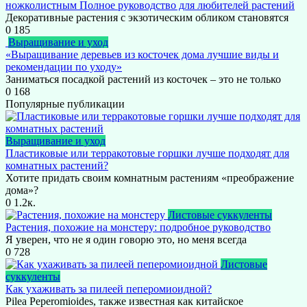
ножколистным Полное руководство для любителей растений
Декоративные растения с экзотическим обликом становятся
0
185
Выращивание и уход
«Выращивание деревьев из косточек дома лучшие виды и
рекомендации по уходу»
Заниматься посадкой растений из косточек – это не только
0
168
Популярные публикации
Выращивание и уход
Пластиковые или терракотовые горшки лучше подходят для
комнатных растений?
Хотите придать своим комнатным растениям «преображение
дома»?
0
1.2к.
Листовые суккуленты
Растения, похожие на монстеру: подробное руководство
Я уверен, что не я один говорю это, но меня всегда
0
728
Листовые
суккуленты
Как ухаживать за пилеей пеперомиоидной?
Pilea Peperomioides, также известная как китайское