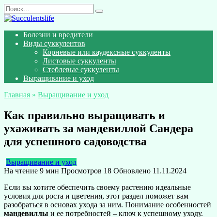
Перейти
Search
к
for:
содержанию
Болезни и вредители
Виды суккулентов
Корневые или каудексные суккуленты
Листовые суккуленты
Стеблевые суккуленты
Выращивание и уход
Главная
»
Выращивание и уход
Как правильно выращивать и
ухаживать за мандевиллой Сандера
для успешного садоводства
Выращивание и уход
На чтение
9 мин
Просмотров
18
Обновлено
11.11.2024
Если вы хотите обеспечить своему растению идеальные
условия для роста и цветения, этот раздел поможет вам
разобраться в основах ухода за ним. Понимание особенностей
мандевиллы
и ее потребностей – ключ к успешному уходу.