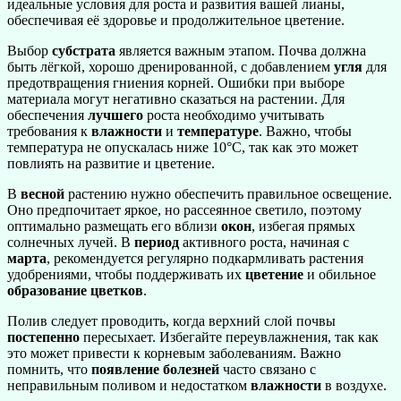
идеальные условия для роста и развития вашей лианы,
обеспечивая её здоровье и продолжительное цветение.
Выбор
субстрата
является важным этапом. Почва должна
быть лёгкой, хорошо дренированной, с добавлением
угля
для
предотвращения гниения корней. Ошибки при выборе
материала могут негативно сказаться на растении. Для
обеспечения
лучшего
роста необходимо учитывать
требования к
влажности
и
температуре
. Важно, чтобы
температура не опускалась ниже 10°C, так как это может
повлиять на развитие и цветение.
В
весной
растению нужно обеспечить правильное освещение.
Оно предпочитает яркое, но рассеянное светило, поэтому
оптимально размещать его вблизи
окон
, избегая прямых
солнечных лучей. В
период
активного роста, начиная с
марта
, рекомендуется регулярно подкармливать растения
удобрениями, чтобы поддерживать их
цветение
и обильное
образование
цветков
.
Полив следует проводить, когда верхний слой почвы
постепенно
пересыхает. Избегайте переувлажнения, так как
это может привести к корневым заболеваниям. Важно
помнить, что
появление
болезней
часто связано с
неправильным поливом и недостатком
влажности
в воздухе.