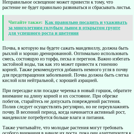
Неправильное освещение может привести к тому, что
растение не будет правильно развиваться и сбрасывать листья.
Читайте также:
Как правильно посадить и ухаживать
за многолетним голубым льном в открытом грунте
для успешного роста и цветения
Почва, в которую вы будете сажать мандевиллу, должна быть
рыхлой и хорошо дренированной. Оптимально использовать
смесь, состоящую из торфа, песка и перегноя. Важно избегать
застойной воды, так как это может привести к гниению
корней. Также рекомендуется добавить немного угля в почву
для предотвращения заболеваний. Почва должна быть слегка
кислой или нейтральной, с хорошей аэрацией.
При пересадке или посадке черенка в новый горшок, обратите
внимание на длину корней и их состояние. При обрезке
побегов, старайтесь не допускать повреждений растения.
Полив следует осуществлять регулярно, но не переувлажнять
почву. В весенний период, когда начинается активный рост,
мандевилле потребуется больше влаги и питания.
Также учитывайте, что молодые растения могут требовать
особого внимания в начале их роста, пока они адаптируются к