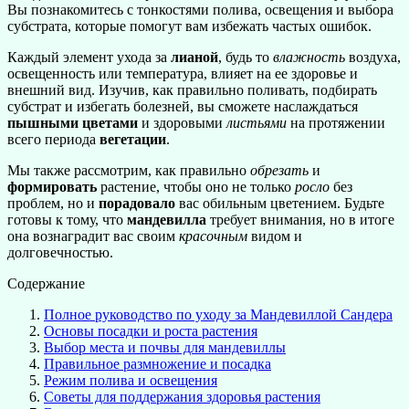
Вы познакомитесь с тонкостями полива, освещения и выбора
субстрата, которые помогут вам избежать частых ошибок.
Каждый элемент ухода за
лианой
, будь то
влажность
воздуха,
освещенность или температура, влияет на ее здоровье и
внешний вид. Изучив, как правильно поливать, подбирать
субстрат и избегать болезней, вы сможете наслаждаться
пышными цветами
и здоровыми
листьями
на протяжении
всего периода
вегетации
.
Мы также рассмотрим, как правильно
обрезать
и
формировать
растение, чтобы оно не только
росло
без
проблем, но и
порадовало
вас обильным цветением. Будьте
готовы к тому, что
мандевилла
требует внимания, но в итоге
она вознаградит вас своим
красочным
видом и
долговечностью.
Содержание
Полное руководство по уходу за Мандевиллой Сандера
Основы посадки и роста растения
Выбор места и почвы для мандевиллы
Правильное размножение и посадка
Режим полива и освещения
Советы для поддержания здоровья растения