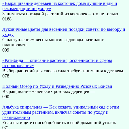
«Выращивание деревьев из косточек дома лучшие виды и
рекомендации по уходу»
Заниматься посадкой растений из косточек – это не только
0
168
Луковичные цветы для весенней посадки советы по выбору и
уходу
С наступлением весны многие садоводы начинают
планировать
0
99
«Ратибида — описание растения, особенности и сферы
использования»
Выбор растений для своего сада требует внимания к деталям.
0
78
Полный Обзор по Уходу и Разведению Розовых Бонсай
Выращивание маленьких розовых деревцев —
0
90
Альбука спиральная — Как создать уникальный сад с этим
удивительным растением, включая советы по уходу и
размножению
Если вы ищете способ добавить в свой домашний уголок
0
71