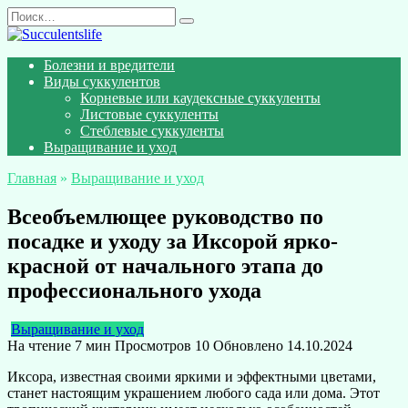
Перейти
Search
к
for:
содержанию
Болезни и вредители
Виды суккулентов
Корневые или каудексные суккуленты
Листовые суккуленты
Стеблевые суккуленты
Выращивание и уход
Главная
»
Выращивание и уход
Всеобъемлющее руководство по
посадке и уходу за Иксорой ярко-
красной от начального этапа до
профессионального ухода
Выращивание и уход
На чтение
7 мин
Просмотров
10
Обновлено
14.10.2024
Иксора, известная своими яркими и эффектными цветами,
станет настоящим украшением любого сада или дома. Этот