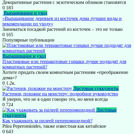
Декоративные растения с экзотическим обликом становятся
0
183
Выращивание и уход
«Выращивание деревьев из косточек дома лучшие виды и
рекомендации по уходу»
Заниматься посадкой растений из косточек – это не только
0
165
Популярные публикации
Выращивание и уход
Пластиковые или терракотовые горшки лучше подходят для
комнатных растений?
Хотите придать своим комнатным растениям «преображение
дома»?
0
1.2к.
Листовые суккуленты
Растения, похожие на монстеру: подробное руководство
Я уверен, что не я один говорю это, но меня всегда
0
724
Листовые
суккуленты
Как ухаживать за пилеей пеперомиоидной?
Pilea Peperomioides, также известная как китайское
0
643