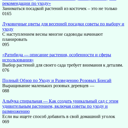
рекомендации по уходу»
Заниматься посадкой растений из косточек – это не только
0
165
Луковичные цветы для весенней посадки советы по выбору и
уходу
С наступлением весны многие садоводы начинают
планировать
0
95
«Ратибида — описание растения, особенности и сферы
использования»
Выбор растений для своего сада требует внимания к деталям.
0
76
Полный Обзор по Уходу и Разведению Розовых Бонсай
Выращивание маленьких розовых деревцев —
0
88
Альбука спиральная — Как создать уникальный сад с этим
удивительным растением, включая советы по уходу и
размножению
Если вы ищете способ добавить в свой домашний уголок
0
69