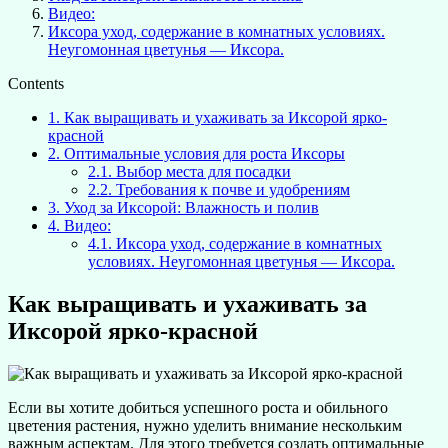
Видео:
Иксора уход, содержание в комнатных условиях.
Неугомонная цветунья — Иксора.
Contents
1.
Как выращивать и ухаживать за Иксорой ярко-
красной
2.
Оптимальные условия для роста Иксоры
2.1.
Выбор места для посадки
2.2.
Требования к почве и удобрениям
3.
Уход за Иксорой: Влажность и полив
4.
Видео:
4.1.
Иксора уход, содержание в комнатных
условиях. Неугомонная цветунья — Иксора.
Как выращивать и ухаживать за
Иксорой ярко-красной
Если вы хотите добиться успешного роста и обильного
цветения растения, нужно уделить внимание нескольким
важным аспектам. Для этого требуется создать оптимальные