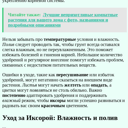
укреплению корневой системы.
Читайте также:
Лучшие неприхотливые комнатные
растения для вашего дома с фото, названиями и
подробными описаниями
Нельзя забывать про
температурные
условия и влажность.
Полив
следует проводить так, чтобы грунт всегда оставался
слегка влажным, но не переувлажненным. Это поможет
избежать болезней и гниения корней. Небольшое количество
удобрений и регулярное внесение помогут избежать проблем,
связанных с недостатком питательных веществ.
Ошибки в уходе, такие как
пересушивание
или избыток
удобрений, могут негативно сказаться на внешнем виде
растения.
Листья
могут начать
желтеть
или
опадать
, а
цветки могут
появляться
не столь обильно. Важно
постепенно
адаптировать удобрения и поддерживать
влажный
режим, чтобы
иксоры
могли успешно развиваться и
радовать вас своим
красочным
цветением.
Уход за Иксорой: Влажность и полив