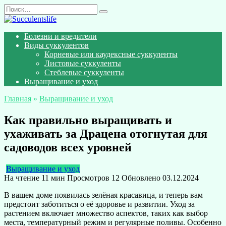
Перейти
Search
к
for:
содержанию
Болезни и вредители
Виды суккулентов
Корневые или каудексные суккуленты
Листовые суккуленты
Стеблевые суккуленты
Выращивание и уход
Главная
»
Выращивание и уход
Как правильно выращивать и
ухаживать за Драцена отогнутая для
садоводов всех уровней
Выращивание и уход
На чтение
11 мин
Просмотров
12
Обновлено
03.12.2024
В вашем доме появилась зелёная красавица, и теперь вам
предстоит заботиться о её здоровье и развитии. Уход за
растением включает множество аспектов, таких как выбор
места, температурный режим и регулярные поливы. Особенно