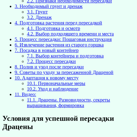
2.2.
Признаки необходимости пересадки
3.
Необходимый грунт и дренаж
3.1.
Грунт
3.2.
Дренаж
4.
Подготовка растения перед пересадкой
4.1.
Подготовка и осмотр
4.2.
Выбор подходящего времени и места
5.
Процесс пересадки: Пошаговая инструкция
6.
Извлечение растения из старого горшка
7.
Посадка в новый контейнер
7.1.
Выбор контейнера и подготовка
7.2.
Процесс пересадки
8.
Полив и уход после пересадки
9.
Советы по уходу за пересаженной Драценой
10.
Адаптация к новому месту
10.1.
Первоначальные меры
10.2.
Уход и наблюдение
11.
Видео:
11.1.
Драцены. Разновидности, секреты
выращивания, формировка
Условия для успешной пересадки
Драцены