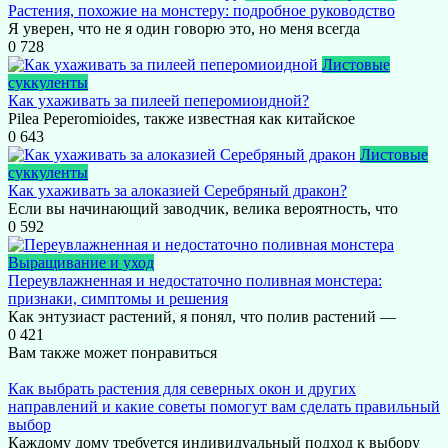
Растения, похожие на монстеру: подробное руководство
Я уверен, что не я один говорю это, но меня всегда
0
728
Листовые
суккуленты
Как ухаживать за пилеей пеперомиоидной?
Pilea Peperomioides, также известная как китайское
0
643
Листовые
суккуленты
Как ухаживать за алоказией Серебряный дракон?
Если вы начинающий заводчик, велика вероятность, что
0
592
Выращивание и уход
Переувлажненная и недостаточно поливная монстера:
признаки, симптомы и решения
Как энтузиаст растений, я понял, что полив растений —
0
421
Вам также может понравиться
Как выбрать растения для северных окон и других
направлений и какие советы помогут вам сделать правильный
выбор
Каждому дому требуется индивидуальный подход к выбору