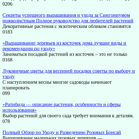
0
206
Секреты успешного выращивания и ухода за Сингониумом
ножколистным Полное руководство для любителей растений
Декоративные растения с экзотическим обликом становятся
0
183
«Выращивание деревьев из косточек дома лучшие виды и
рекомендации по уходу»
Заниматься посадкой растений из косточек – это не только
0
168
Луковичные цветы для весенней посадки советы по выбору и
уходу
С наступлением весны многие садоводы начинают
планировать
0
99
«Ратибида — описание растения, особенности и сферы
использования»
Выбор растений для своего сада требует внимания к деталям.
0
78
Полный Обзор по Уходу и Разведению Розовых Бонсай
Выращивание маленьких розовых деревцев —