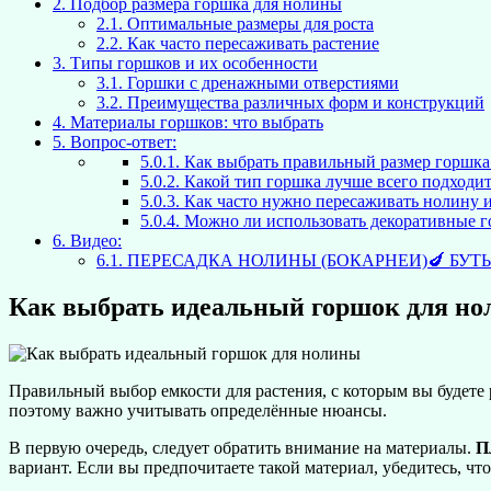
2.
Подбор размера горшка для нолины
2.1.
Оптимальные размеры для роста
2.2.
Как часто пересаживать растение
3.
Типы горшков и их особенности
3.1.
Горшки с дренажными отверстиями
3.2.
Преимущества различных форм и конструкций
4.
Материалы горшков: что выбрать
5.
Вопрос-ответ:
5.0.1.
Как выбрать правильный размер горшка
5.0.2.
Какой тип горшка лучше всего подходи
5.0.3.
Как часто нужно пересаживать нолину и
5.0.4.
Можно ли использовать декоративные г
6.
Видео:
6.1.
ПЕРЕСАДКА НОЛИНЫ (БОКАРНЕИ)🍆 БУТ
Как выбрать идеальный горшок для н
Правильный выбор емкости для растения, с которым вы будете 
поэтому важно учитывать определённые нюансы.
В первую очередь, следует обратить внимание на материалы.
П
вариант. Если вы предпочитаете такой материал, убедитесь, чт