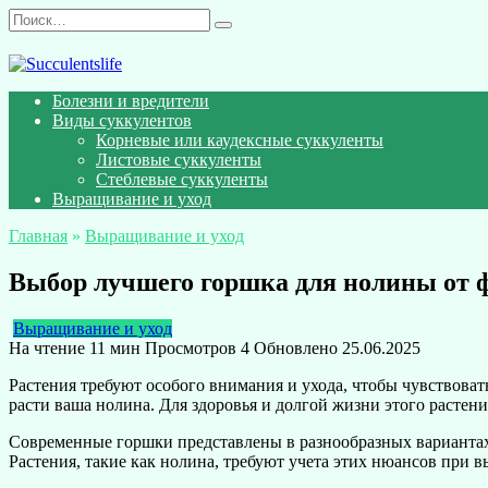
Перейти
Search
к
for:
содержанию
Болезни и вредители
Виды суккулентов
Корневые или каудексные суккуленты
Листовые суккуленты
Стеблевые суккуленты
Выращивание и уход
Главная
»
Выращивание и уход
Выбор лучшего горшка для нолины от ф
Выращивание и уход
На чтение
11 мин
Просмотров
4
Обновлено
25.06.2025
Растения требуют особого внимания и ухода, чтобы чувствова
расти ваша нолина. Для здоровья и долгой жизни этого растен
Современные горшки представлены в разнообразных вариантах:
Растения, такие как нолина, требуют учета этих нюансов при 