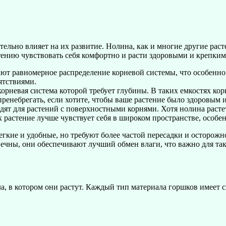
ельно влияет на их развитие. Нолина, как и многие другие раст
ению чувствовать себя комфортно и расти здоровыми и крепким
т равномерное распределение корневой системы, что особенно в
ятствиями.
рневая система которой требует глубины. В таких емкостях кор
ренебрегать, если хотите, чтобы ваше растение было здоровым 
ят для растений с поверхностными корнями. Хотя нолина растет
х растение лучше чувствует себя в широком пространстве, особен
гкие и удобные, но требуют более частой пересадки и осторожно
ечны, они обеспечивают лучший обмен влаги, что важно для так
ла, в котором они растут. Каждый тип материала горшков имеет 