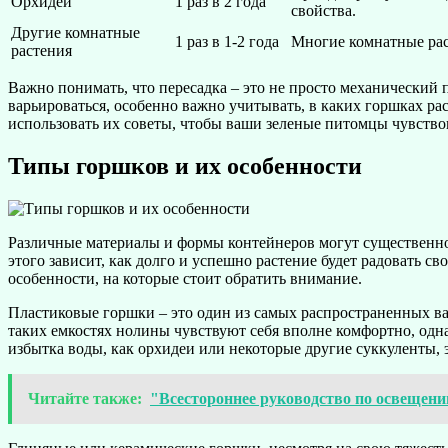
Орхидеи
1 раз в 2 года
свойства.
Другие комнатные
1 раз в 1-2 года
Многие комнатные рас
растения
Важно понимать, что пересадка – это не просто механический п
варьироваться, особенно важно учитывать, в каких горшках ра
использовать их советы, чтобы ваши зеленые питомцы чувствов
Типы горшков и их особенности
Различные материалы и формы контейнеров могут существенно 
этого зависит, как долго и успешно растение будет радовать 
особенности, на которые стоит обратить внимание.
Пластиковые горшки – это один из самых распространенных ва
таких емкостях нолины чувствуют себя вполне комфортно, однак
избытка воды, как орхидеи или некоторые другие суккуленты, 
Читайте также:
"Всестороннее руководство по освещени