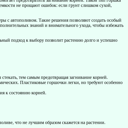
омогает предотвратить загнивание корней. Такой тип горшка
емкости не прощают ошибок: если грунт слишком сухой,
еры с автополивом. Такие решения позволяют создать особый
ополнительных знаний и внимательного ухода, чтобы избежать
льный подход к выбору позволит растению долго и успешно
стекать, тем самым предотвращая загнивание корней.
мических. Пластиковые горшочки легки, но требуют особенно
ия к состоянию корней.
.
оливе, что не лучшим образом скажется на растении.