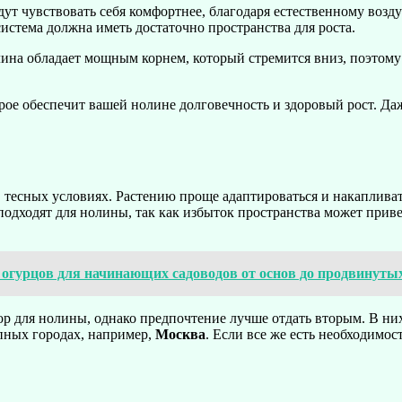
дут чувствовать себя комфортнее, благодаря естественному возд
истема должна иметь достаточно пространства для роста.
олина обладает мощным корнем, который стремится вниз, поэтом
ое обеспечит вашей нолине долговечность и здоровый рост. Да
 в тесных условиях. Растению проще адаптироваться и накаплива
одходят для нолины, так как избыток пространства может привес
гурцов для начинающих садоводов от основ до продвинуты
 для нолины, однако предпочтение лучше отдать вторым. В них
пных городах, например,
Москва
. Если все же есть необходимо