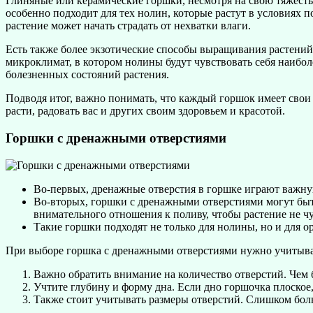
Глиняные или керамические горшки, несмотря на свою тяжесть
особенно подходит для тех нолин, которые растут в условиях
растение может начать страдать от нехватки влаги.
Есть также более экзотические способы выращивания растений
микроклимат, в котором нолины будут чувствовать себя наибол
болезненных состояний растения.
Подводя итог, важно понимать, что каждый горшок имеет свои
расти, радовать вас и других своим здоровьем и красотой.
Горшки с дренажными отверстиями
Во-первых, дренажные отверстия в горшке играют важну
Во-вторых, горшки с дренажными отверстиями могут быт
внимательного отношения к поливу, чтобы растение не ч
Такие горшки подходят не только для нолины, но и для 
При выборе горшка с дренажными отверстиями нужно учитыва
Важно обратить внимание на количество отверстий. Чем б
Учтите глубину и форму дна. Если дно горшочка плоское,
Также стоит учитывать размеры отверстий. Слишком боль