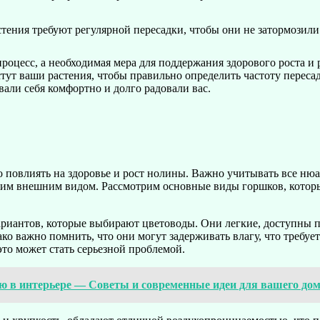
тения требуют регулярной пересадки, чтобы они не затормозили
роцесс, а необходимая мера для поддержания здорового роста и 
стут ваши растения, чтобы правильно определить частоту перес
али себя комфортно и долго радовали вас.
повлиять на здоровье и рост нолины. Важно учитывать все нюан
своим внешним видом. Рассмотрим основные виды горшков, котор
риантов, которые выбирают цветоводы. Они легкие, доступны по
о важно помнить, что они могут задерживать влагу, что требует
это может стать серьезной проблемой.
ю в интерьере — Советы и современные идеи для вашего до