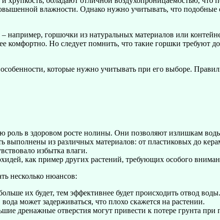
 и хрупкость, обладают отличной воздухопроницаемостью, что п
 повышенной влажности. Однако нужно учитывать, что подобные 
 – например, горшочки из натуральных материалов или контейн
ее комфортно. Но следует помнить, что такие горшки требуют д
 особенности, которые нужно учитывать при его выборе. Прави
ю роль в здоровом росте нолины. Они позволяют излишкам воды 
ь выполнены из различных материалов: от пластиковых до кера
увствовало избытка влаги.
орхидей, как пример других растений, требующих особого вниман
ть несколько нюансов:
ольше их будет, тем эффективнее будет происходить отвод воды
 вода может задерживаться, что плохо скажется на растении.
шие дренажные отверстия могут привести к потере грунта при п