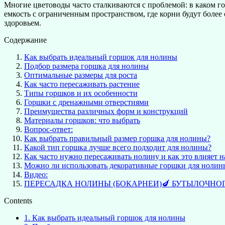
Многие цветоводы часто сталкиваются с проблемой: в каком го
емкость с ограниченным пространством, где корни будут более
здоровьем.
Содержание
Как выбрать идеальный горшок для нолины
Подбор размера горшка для нолины
Оптимальные размеры для роста
Как часто пересаживать растение
Типы горшков и их особенности
Горшки с дренажными отверстиями
Преимущества различных форм и конструкций
Материалы горшков: что выбрать
Вопрос-ответ:
Как выбрать правильный размер горшка для нолины?
Какой тип горшка лучше всего подходит для нолины?
Как часто нужно пересаживать нолину и как это влияет 
Можно ли использовать декоративные горшки для нолины
Видео:
ПЕРЕСАДКА НОЛИНЫ (БОКАРНЕИ)🍆 БУТЫЛОЧНО
Contents
1.
Как выбрать идеальный горшок для нолины