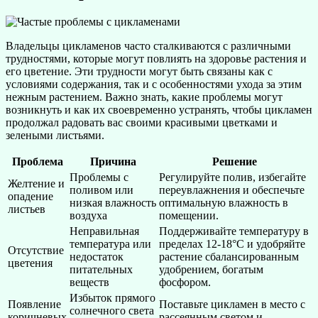
Владельцы цикламенов часто сталкиваются с различными
трудностями, которые могут повлиять на здоровье растения и
его цветение. Эти трудности могут быть связаны как с
условиями содержания, так и с особенностями ухода за этим
нежным растением. Важно знать, какие проблемы могут
возникнуть и как их своевременно устранять, чтобы цикламен
продолжал радовать вас своими красивыми цветками и
зелеными листьями.
Проблема
Причина
Решение
Проблемы с
Регулируйте полив, избегайте
Желтение и
поливом или
переувлажнения и обеспечьте
опадение
низкая влажность
оптимальную влажность в
листьев
воздуха
помещении.
Неправильная
Поддерживайте температуру в
температура или
пределах 12-18°C и удобряйте
Отсутствие
недостаток
растение сбалансированным
цветения
питательных
удобрением, богатым
веществ
фосфором.
Избыток прямого
Появление
Поставьте цикламен в место с
солнечного света
коричневых
рассеянным светом и