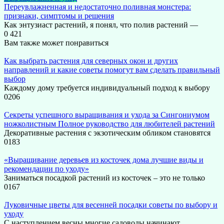
Переувлажненная и недостаточно поливная монстера:
признаки, симптомы и решения
Как энтузиаст растений, я понял, что полив растений —
0
421
Вам также может понравиться
Как выбрать растения для северных окон и других
направлений и какие советы помогут вам сделать правильный
выбор
Каждому дому требуется индивидуальный подход к выбору
0
206
Секреты успешного выращивания и ухода за Сингониумом
ножколистным Полное руководство для любителей растений
Декоративные растения с экзотическим обликом становятся
0
183
«Выращивание деревьев из косточек дома лучшие виды и
рекомендации по уходу»
Заниматься посадкой растений из косточек – это не только
0
167
Луковичные цветы для весенней посадки советы по выбору и
уходу
С наступлением весны многие садоводы начинают