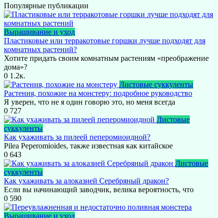
Популярные публикации
Выращивание и уход
Пластиковые или терракотовые горшки лучше подходят для
комнатных растений?
Хотите придать своим комнатным растениям «преображение
дома»?
0
1.2к.
Листовые суккуленты
Растения, похожие на монстеру: подробное руководство
Я уверен, что не я один говорю это, но меня всегда
0
727
Листовые
суккуленты
Как ухаживать за пилеей пеперомиоидной?
Pilea Peperomioides, также известная как китайское
0
643
Листовые
суккуленты
Как ухаживать за алоказией Серебряный дракон?
Если вы начинающий заводчик, велика вероятность, что
0
590
Выращивание и уход