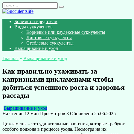
Перейти
Search
к
for:
содержанию
Болезни и вредители
Виды суккулентов
Корневые или каудексные суккуленты
Листовые суккуленты
Стеблевые суккуленты
Выращивание и уход
Главная
»
Выращивание и уход
Как правильно ухаживать за
капризными цикламенами чтобы
добиться успешного роста и здоровья
рассады
Выращивание и уход
На чтение
12 мин
Просмотров
3
Обновлено
25.06.2025
Цикламены – это удивительные растения, которые требуют
особого подхода в процессе ухода. Несмотря на их