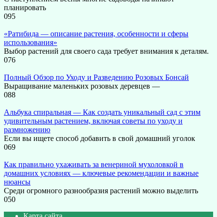
планировать
0
95
«Ратибида — описание растения, особенности и сферы
использования»
Выбор растений для своего сада требует внимания к деталям.
0
76
Полный Обзор по Уходу и Разведению Розовых Бонсай
Выращивание маленьких розовых деревцев —
0
88
Альбука спиральная — Как создать уникальный сад с этим
удивительным растением, включая советы по уходу и
размножению
Если вы ищете способ добавить в свой домашний уголок
0
69
Как правильно ухаживать за венериной мухоловкой в
домашних условиях — ключевые рекомендации и важные
нюансы
Среди огромного разнообразия растений можно выделить
0
50
Карта сайта