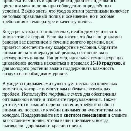
привлекательность и яркие цветки, добиться идеального
цветения можно лишь при соблюдении определённых
условий. Важно знать, что уход за этими растениями включает
не только правильный полив и освещение, но и особые
требования к температуре и качеству почвы.
Когда речь заходит о цикламенах, необходимо учитывать
множество факторов. Если вы хотите, чтобы ваш цикламен
радовал вас цветением в течение долгого времени, вам
придётся обеспечить ему комфортные условия. Обратите
внимание на температурный режим, состав почвы и
регулярность полива. Например, идеальная температура для
цикламенов должна находиться в пределах
15-18 градусов
, а
для молодого растения важно поддерживать влажность
воздуха на необходимом уровне.
В уходе за цикламенами существует несколько ключевых
моментов, которые помогут вам избежать возможных
проблем. Используйте
торфяные смеси
для обеспечения
оптимальной влаги и избегайте переувлажнения. Также
учтите, что в зимний период растения требуют особого
внимания, поскольку клубни цикламенов чувствительны к
холодам. Поддерживайте их в
светлом помещении
и следите
за состоянием почвы, чтобы ваши цикламены всегда
выглядели здоровыми и красиво цвели.