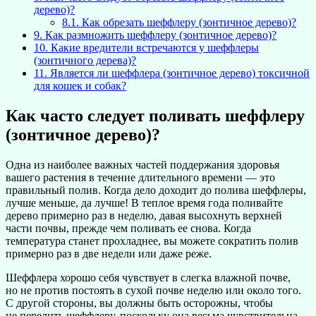
дерево)?
8.1.
Как обрезать шеффлеру (зонтичное дерево)?
9.
Как размножить шеффлеру (зонтичное дерево)?
10.
Какие вредители встречаются у шеффлеры
(зонтичного дерева)?
11.
Является ли шеффлера (зонтичное дерево) токсичной
для кошек и собак?
Как часто следует поливать шеффлеру
(зонтичное дерево)?
Одна из наиболее важных частей поддержания здоровья
вашего растения в течение длительного времени — это
правильный полив. Когда дело доходит до полива шеффлеры,
лучше меньше, да лучше! В теплое время года поливайте
дерево примерно раз в неделю, давая высохнуть верхней
части почвы, прежде чем поливать ее снова. Когда
температура станет прохладнее, вы можете сократить полив
примерно раз в две недели или даже реже.
Шеффлера хорошо себя чувствует в слегка влажной почве,
но не против постоять в сухой почве неделю или около того.
С другой стороны, вы должны быть осторожны, чтобы
не перелить шеффлеру, поскольку она весьма чувствительна