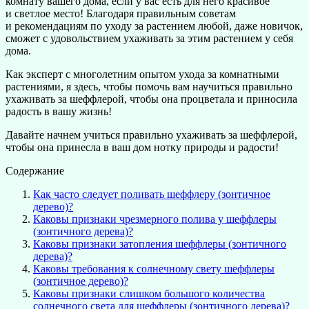
комнату вашего дома, если у вас есть для него красивое
и светлое место! Благодаря правильным советам
и рекомендациям по уходу за растением любой, даже новичок,
сможет с удовольствием ухаживать за этим растением у себя
дома.
Как эксперт с многолетним опытом ухода за комнатными
растениями, я здесь, чтобы помочь вам научиться правильно
ухаживать за шеффлерой, чтобы она процветала и приносила
радость в вашу жизнь!
Давайте начнем учиться правильно ухаживать за шеффлерой,
чтобы она принесла в ваш дом нотку природы и радости!
Содержание
Как часто следует поливать шеффлеру (зонтичное
дерево)?
Каковы признаки чрезмерного полива у шеффлеры
(зонтичного дерева)?
Каковы признаки затопления шеффлеры (зонтичного
дерева)?
Каковы требования к солнечному свету шеффлеры
(зонтичное дерево)?
Каковы признаки слишком большого количества
солнечного света для шеффлеры (зонтичного дерева)?