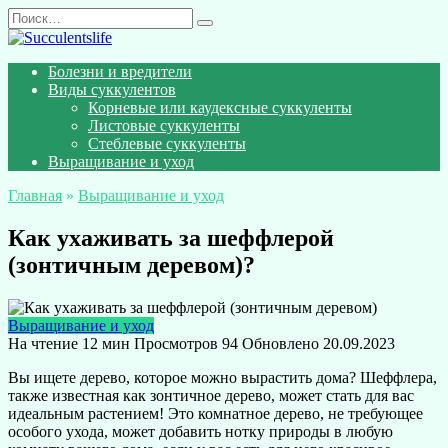
Перейти
Search
к
for:
содержанию
Болезни и вредители
Виды суккулентов
Корневые или каудексные суккуленты
Листовые суккуленты
Стеблевые суккуленты
Выращивание и уход
Главная
»
Выращивание и уход
Как ухаживать за шеффлерой
(зонтичным деревом)?
Выращивание и уход
На чтение
12 мин
Просмотров
94
Обновлено
20.09.2023
Вы ищете дерево, которое можно вырастить дома? Шеффлера,
также известная как зонтичное дерево, может стать для вас
идеальным растением! Это комнатное дерево, не требующее
особого ухода, может добавить нотку природы в любую