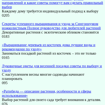
направлений и какие советы помогут вам сделать правильный
выбор
Каждому дому требуется индивидуальный подход к выбору
0
205
Секреты успешного выращивания и ухода за Сингониумом
ножколистным Полное руководство для любителей растений
Декоративные растения с экзотическим обликом становятся
0
183
«Выращивание деревьев из косточек дома лучшие виды и
рекомендации по уходу»
Заниматься посадкой растений из косточек – это не только
0
165
Луковичные цветы для весенней посадки советы по выбору и
уходу
С наступлением весны многие садоводы начинают
планировать
0
95
«Ратибида — описание растения, особенности и сферы
использования»
Выбор растений для своего сада требует внимания к деталям.
0
76