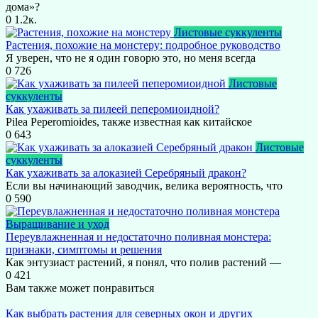
дома»?
0
1.2к.
Листовые суккуленты
Растения, похожие на монстеру: подробное руководство
Я уверен, что не я один говорю это, но меня всегда
0
726
Листовые
суккуленты
Как ухаживать за пилеей пеперомиоидной?
Pilea Peperomioides, также известная как китайское
0
643
Листовые
суккуленты
Как ухаживать за алоказией Серебряный дракон?
Если вы начинающий заводчик, велика вероятность, что
0
590
Выращивание и уход
Переувлажненная и недостаточно поливная монстера:
признаки, симптомы и решения
Как энтузиаст растений, я понял, что полив растений —
0
421
Вам также может понравиться
Как выбрать растения для северных окон и других