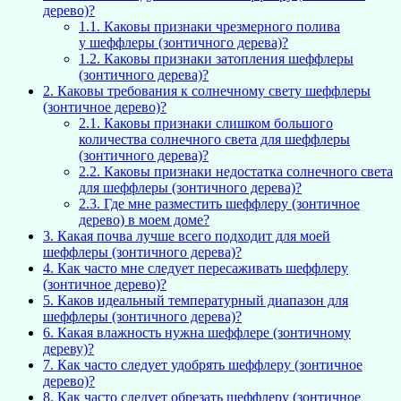
дерево)?
1.1.
Каковы признаки чрезмерного полива
у шеффлеры (зонтичного дерева)?
1.2.
Каковы признаки затопления шеффлеры
(зонтичного дерева)?
2.
Каковы требования к солнечному свету шеффлеры
(зонтичное дерево)?
2.1.
Каковы признаки слишком большого
количества солнечного света для шеффлеры
(зонтичного дерева)?
2.2.
Каковы признаки недостатка солнечного света
для шеффлеры (зонтичного дерева)?
2.3.
Где мне разместить шеффлеру (зонтичное
дерево) в моем доме?
3.
Какая почва лучше всего подходит для моей
шеффлеры (зонтичного дерева)?
4.
Как часто мне следует пересаживать шеффлеру
(зонтичное дерево)?
5.
Каков идеальный температурный диапазон для
шеффлеры (зонтичного дерева)?
6.
Какая влажность нужна шеффлере (зонтичному
дереву)?
7.
Как часто следует удобрять шеффлеру (зонтичное
дерево)?
8.
Как часто следует обрезать шеффлеру (зонтичное