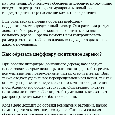
их появления. Это поможет обеспечить хорошую циркуляцию
воздуха вокруг растения, стимулировать новый рост
и предотвратить перенаселение комнатного растения.
Еще одна веская причина обрезать шеффлеру —
поддерживать ее определенный размер. Эти растения растут
довольно быстро, и у вас может не хватить места для
большого дерева. Обрезка поможет вам контролировать
размер растения, чтобы оно идеально подходило для вашего
жилого помещения.
Как обрезать шеффлеру (зонтичное дерево)?
При обрезке шеффлеры (зонтичного дерева) вам следует
использовать острые ножницы или ножницы, чтобы срезать
все мертвые или поврежденные листья, стебли и ветки. Вам
также следует удалить все перекрещивающиеся ветки, так как
они могут привести к перенаселению комнатного растения
и ослаблению его общей структуры. Обязательно чистите
ножницы до и после обрезки, чтобы уменьшить вероятность
распространения каких-либо заболеваний.
Когда дело доходит до обрезки комнатных растений, важно
помнить, что чем меньше, тем лучше. Слишком сильная
обрезка может повредить комнатное растение, поэтому