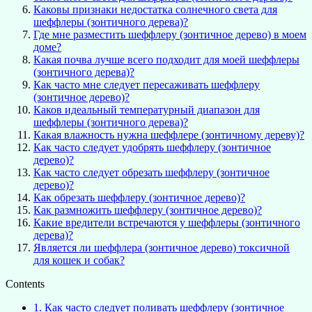
Каковы признаки недостатка солнечного света для
шеффлеры (зонтичного дерева)?
Где мне разместить шеффлеру (зонтичное дерево) в моем
доме?
Какая почва лучше всего подходит для моей шеффлеры
(зонтичного дерева)?
Как часто мне следует пересаживать шеффлеру
(зонтичное дерево)?
Каков идеальный температурный диапазон для
шеффлеры (зонтичного дерева)?
Какая влажность нужна шеффлере (зонтичному дереву)?
Как часто следует удобрять шеффлеру (зонтичное
дерево)?
Как часто следует обрезать шеффлеру (зонтичное
дерево)?
Как обрезать шеффлеру (зонтичное дерево)?
Как размножить шеффлеру (зонтичное дерево)?
Какие вредители встречаются у шеффлеры (зонтичного
дерева)?
Является ли шеффлера (зонтичное дерево) токсичной
для кошек и собак?
Contents
1.
Как часто следует поливать шеффлеру (зонтичное