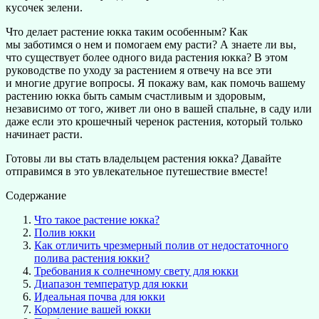
кусочек зелени.
Что делает растение юкка таким особенным? Как
мы заботимся о нем и помогаем ему расти? А знаете ли вы,
что существует более одного вида растения юкка? В этом
руководстве по уходу за растением я отвечу на все эти
и многие другие вопросы. Я покажу вам, как помочь вашему
растению юкка быть самым счастливым и здоровым,
независимо от того, живет ли оно в вашей спальне, в саду или
даже если это крошечный черенок растения, который только
начинает расти.
Готовы ли вы стать владельцем растения юкка? Давайте
отправимся в это увлекательное путешествие вместе!
Содержание
Что такое растение юкка?
Полив юкки
Как отличить чрезмерный полив от недостаточного
полива растения юкки?
Требования к солнечному свету для юкки
Диапазон температур для юкки
Идеальная почва для юкки
Кормление вашей юкки