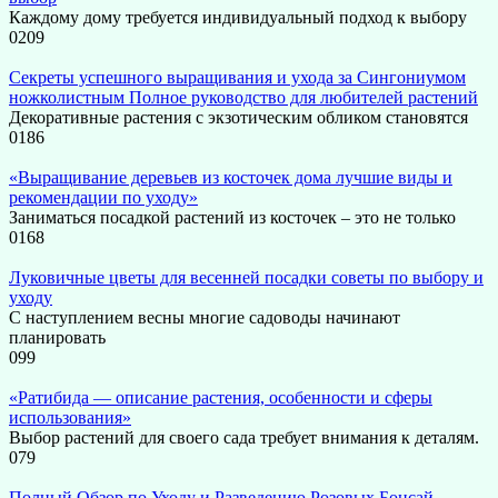
Каждому дому требуется индивидуальный подход к выбору
0
209
Секреты успешного выращивания и ухода за Сингониумом
ножколистным Полное руководство для любителей растений
Декоративные растения с экзотическим обликом становятся
0
186
«Выращивание деревьев из косточек дома лучшие виды и
рекомендации по уходу»
Заниматься посадкой растений из косточек – это не только
0
168
Луковичные цветы для весенней посадки советы по выбору и
уходу
С наступлением весны многие садоводы начинают
планировать
0
99
«Ратибида — описание растения, особенности и сферы
использования»
Выбор растений для своего сада требует внимания к деталям.
0
79
Полный Обзор по Уходу и Разведению Розовых Бонсай