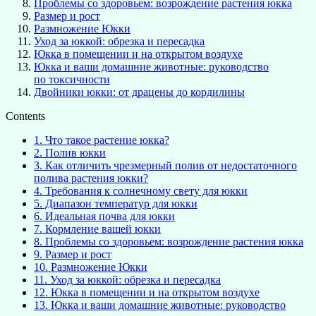
Проблемы со здоровьем: возрождение растения юкка
Размер и рост
Размножение Юкки
Уход за юккой: обрезка и пересадка
Юкка в помещении и на открытом воздухе
Юкка и ваши домашние животные: руководство
по токсичности
Двойники юкки: от драцены до кордилины
Contents
1.
Что такое растение юкка?
2.
Полив юкки
3.
Как отличить чрезмерный полив от недостаточного
полива растения юкки?
4.
Требования к солнечному свету для юкки
5.
Диапазон температур для юкки
6.
Идеальная почва для юкки
7.
Кормление вашей юкки
8.
Проблемы со здоровьем: возрождение растения юкка
9.
Размер и рост
10.
Размножение Юкки
11.
Уход за юккой: обрезка и пересадка
12.
Юкка в помещении и на открытом воздухе
13.
Юкка и ваши домашние животные: руководство