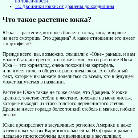
по токсичности
14.
Двойники юкки: от драцены до кордилины
Что такое растение юкка?
Юкка — растение, которое сбивает с толку, когда впервые
на него смотришь. Это драцена? А какое отношение это имеет
к картофелю?
Прежде всего, вы, возможно, слышали о «Юке» раньше, и вам
может быть интересно, это то же самое, что и растение Юкка.
Юка — это корнеплод, очень похожий на картофель,
и не имеет ничего общего с растением юкка. Это забавный
факт, которым вы можете поделиться со всеми, кто в будущем
может запутаться в названии.
Растение Юкка также не то же самое, что Драцена. У юкки
крепкие, толстые стебли и жесткие, похожие на мечи листья,
которые выходят из этого толстого деревянистого стебля.
Драцена имеет гораздо более тонкий стебель и мягкие, гибкие
листья.
Юкка произрастает в засушливых регионах Америки и даже
в некоторых частях Карибского бассейна. Их форма и размер
идеально приспособлены для выживания в засушливых