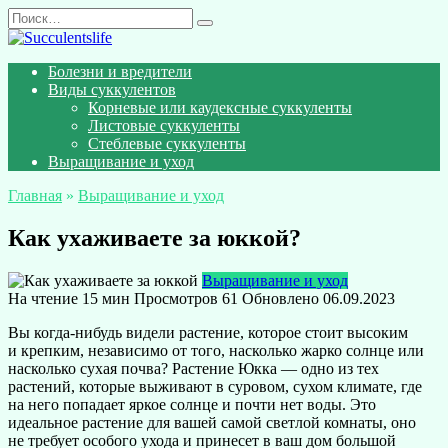
Перейти
Search
к
for:
содержанию
Болезни и вредители
Виды суккулентов
Корневые или каудексные суккуленты
Листовые суккуленты
Стеблевые суккуленты
Выращивание и уход
Главная
»
Выращивание и уход
Как ухаживаете за юккой?
Выращивание и уход
На чтение
15 мин
Просмотров
61
Обновлено
06.09.2023
Вы когда-нибудь видели растение, которое стоит высоким
и крепким, независимо от того, насколько жарко солнце или
насколько сухая почва? Растение Юкка — одно из тех
растений, которые выживают в суровом, сухом климате, где
на него попадает яркое солнце и почти нет воды. Это
идеальное растение для вашей самой светлой комнаты, оно
не требует особого ухода и принесет в ваш дом большой