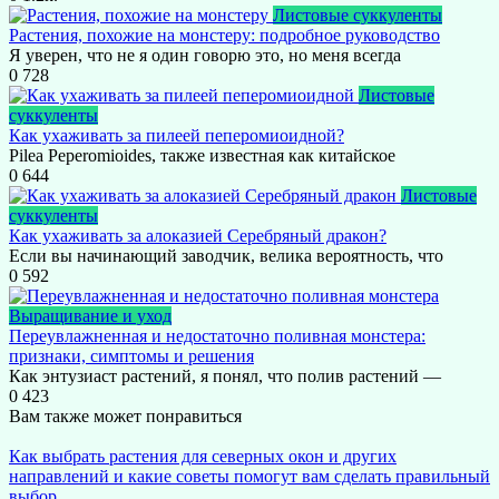
Листовые суккуленты
Растения, похожие на монстеру: подробное руководство
Я уверен, что не я один говорю это, но меня всегда
0
728
Листовые
суккуленты
Как ухаживать за пилеей пеперомиоидной?
Pilea Peperomioides, также известная как китайское
0
644
Листовые
суккуленты
Как ухаживать за алоказией Серебряный дракон?
Если вы начинающий заводчик, велика вероятность, что
0
592
Выращивание и уход
Переувлажненная и недостаточно поливная монстера:
признаки, симптомы и решения
Как энтузиаст растений, я понял, что полив растений —
0
423
Вам также может понравиться
Как выбрать растения для северных окон и других
направлений и какие советы помогут вам сделать правильный
выбор