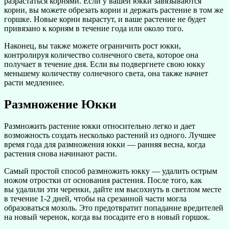
разрастаться корнями. Если у вашей юкки завязываются
корни, вы можете обрезать корни и держать растение в том же
горшке. Новые корни вырастут, и ваше растение не будет
привязано к корням в течение года или около того.
Наконец, вы также можете ограничить рост юкки,
контролируя количество солнечного света, которое она
получает в течение дня. Если вы подвергнете свою юкку
меньшему количеству солнечного света, она также начнет
расти медленнее.
Размножение Юкки
Размножить растение юкки относительно легко и дает
возможность создать несколько растений из одного. Лучшее
время года для размножения юкки — ранняя весна, когда
растения снова начинают расти.
Самый простой способ размножить юкку — удалить острым
ножом отростки от основания растения. После того, как
вы удалили эти черенки, дайте им высохнуть в светлом месте
в течение 1-2 дней, чтобы на срезанной части могла
образоваться мозоль. Это предотвратит попадание вредителей
на новый черенок, когда вы посадите его в новый горшок.