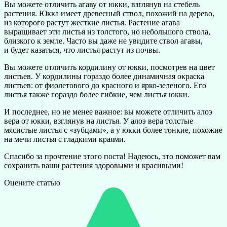
Вы можете отличить агаву от юкки, взглянув на стебель
растения. Юкка имеет древесный ствол, похожий на дерево,
из которого растут жесткие листья. Растение агава
выращивает эти листья из толстого, но небольшого ствола,
близкого к земле. Часто вы даже не увидите ствол агавы,
и будет казаться, что листья растут из почвы.
Вы можете отличить кордилину от юкки, посмотрев на цвет
листьев. У кордилины гораздо более динамичная окраска
листьев: от фиолетового до красного и ярко-зеленого. Его
листья также гораздо более гибкие, чем листья юкки.
И последнее, но не менее важное: вы можете отличить алоэ
вера от юкки, взглянув на листья. У алоэ вера толстые
мясистые листья с «зубцами», а у юкки более тонкие, похожие
на мечи листья с гладкими краями.
Спасибо за прочтение этого поста! Надеюсь, это поможет вам
сохранить ваши растения здоровыми и красивыми!
Оцените статью