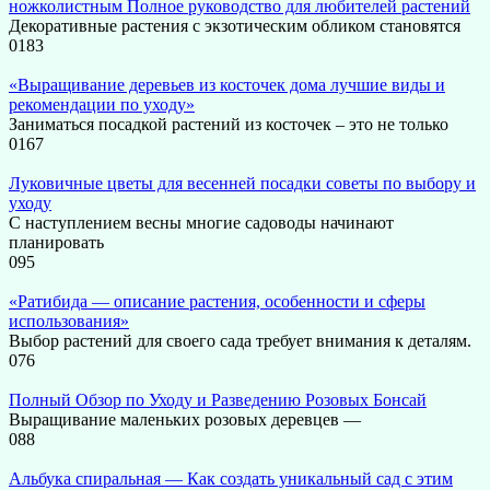
ножколистным Полное руководство для любителей растений
Декоративные растения с экзотическим обликом становятся
0
183
«Выращивание деревьев из косточек дома лучшие виды и
рекомендации по уходу»
Заниматься посадкой растений из косточек – это не только
0
167
Луковичные цветы для весенней посадки советы по выбору и
уходу
С наступлением весны многие садоводы начинают
планировать
0
95
«Ратибида — описание растения, особенности и сферы
использования»
Выбор растений для своего сада требует внимания к деталям.
0
76
Полный Обзор по Уходу и Разведению Розовых Бонсай
Выращивание маленьких розовых деревцев —
0
88
Альбука спиральная — Как создать уникальный сад с этим