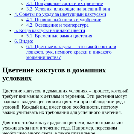
3.1.
Популярные сорта и их цветение
3.2.
Условия, влияющие на внешний вид
4.
Советы по уходу за цветущими кактусами
4.1.
Правильный полив и удобрение
4.2.
Освещение и температура
5.
Когда кактусы начинают цвести
5.1.
Временные рамки цветения
6.
Видео:
6.1.
Цветные кактусы — это такой сорт или
ловкость рук, немного краски и никакого
мошенничества?
Цветение кактусов в домашних
условиях
Цветение кактусов в домашних условиях – процесс, который
требует внимания к деталям и терпения. Эти растения могут
радовать владельцев своими цветами при соблюдении ряда
условий. Каждый вид имеет свои особенности, поэтому
важно учитывать их требования для успешного цветения.
Для того чтобы кактус радовал цветами, важно правильно
ухаживать за ним в течение года. Например, перескиям
необходимо много света, а также правильное