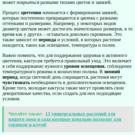
может
покрыться
разными типами цветов и завязей.
Процесс
цветения
начинается с формирования завязей,
которые постепенно превращаются в
цветки
с разными
оттенками и размерами. Например, у некоторых видов
диаметр цветков может достигать значительных размеров, в то
время как у других – оставаться довольно скромным. Это
также зависит от
периода
и условий, в которых растение
находится, таких как освещение, температура и полив.
Важно помнить, что для поддержания здоровья и активного
цветения, кактусам требуется правильный уход. Это включает
в себя поддержание нужного
уровня освещения
, соблюдение
температурного режима и
количество
полива. В
зимний
период
, когда световой день сокращается, растения могут
чувствовать
необходимость в дополнительном освещении.
Кроме того, молодые кактусы также могут проявлять свои
декоративные качества, если создать для них подходящие
условия.
Читайте также:
13 универсальных растений для
вашего дома и сада которые идеально подходят для
горшков и клумб