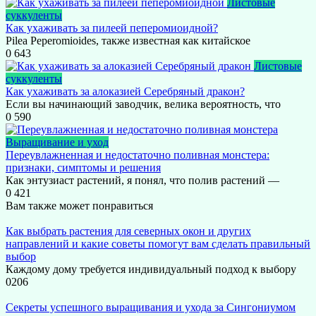
Листовые
суккуленты
Как ухаживать за пилеей пеперомиоидной?
Pilea Peperomioides, также известная как китайское
0
643
Листовые
суккуленты
Как ухаживать за алоказией Серебряный дракон?
Если вы начинающий заводчик, велика вероятность, что
0
590
Выращивание и уход
Переувлажненная и недостаточно поливная монстера:
признаки, симптомы и решения
Как энтузиаст растений, я понял, что полив растений —
0
421
Вам также может понравиться
Как выбрать растения для северных окон и других
направлений и какие советы помогут вам сделать правильный
выбор
Каждому дому требуется индивидуальный подход к выбору
0
206
Секреты успешного выращивания и ухода за Сингониумом