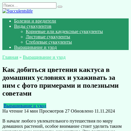
Перейти
Search
к
for:
содержанию
Болезни и вредители
Виды суккулентов
Корневые или каудексные суккуленты
Листовые суккуленты
Стеблевые суккуленты
Выращивание и уход
Главная
»
Выращивание и уход
Как добиться цветения кактуса в
домашних условиях и ухаживать за
ним с фото примерами и полезными
советами
Выращивание и уход
На чтение
14 мин
Просмотров
27
Обновлено
11.11.2024
В начале любого увлекательного путешествия по миру
домашних растений, особое внимание стоит уделить таким