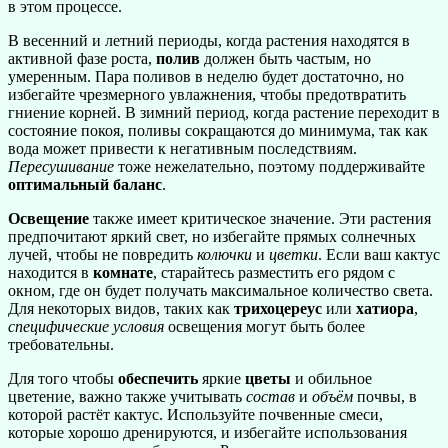
в этом процессе.
В весенний и летний периоды, когда растения находятся в
активной фазе роста,
полив
должен быть частым, но
умеренным. Пара поливов в неделю будет достаточно, но
избегайте чрезмерного увлажнения, чтобы предотвратить
гниение корней. В зимний период, когда растение переходит в
состояние покоя, поливы сокращаются до минимума, так как
вода может привести к негативным последствиям.
Пересушивание
тоже нежелательно, поэтому поддерживайте
оптимальный баланс
.
Освещение
также имеет критическое значение. Эти растения
предпочитают яркий свет, но избегайте прямых солнечных
лучей, чтобы не повредить
колючки
и
цветки
. Если ваш кактус
находится в
комнате
, старайтесь разместить его рядом с
окном, где он будет получать максимальное количество света.
Для некоторых видов, таких как
трихоцереус
или
хатиора
,
специфические условия
освещения могут быть более
требовательны.
Для того чтобы
обеспечить
яркие
цветы
и обильное
цветение, важно также учитывать
состав
и
объём
почвы, в
которой растёт кактус. Используйте почвенные смеси,
которые хорошо дренируются, и избегайте использования