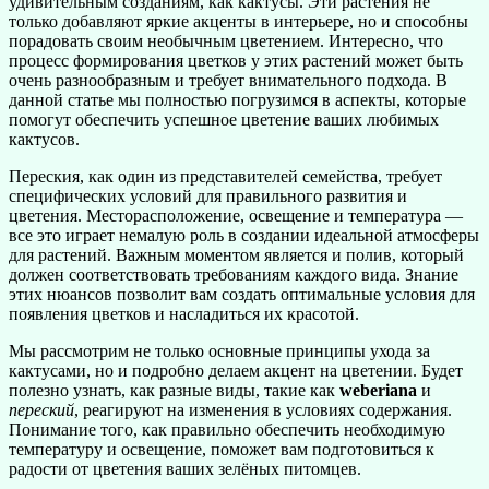
удивительным созданиям, как кактусы. Эти растения не
только добавляют яркие акценты в интерьере, но и способны
порадовать своим необычным цветением. Интересно, что
процесс формирования цветков у этих растений может быть
очень разнообразным и требует внимательного подхода. В
данной статье мы полностью погрузимся в аспекты, которые
помогут обеспечить успешное цветение ваших любимых
кактусов.
Переския, как один из представителей семейства, требует
специфических условий для правильного развития и
цветения. Месторасположение, освещение и температура —
все это играет немалую роль в создании идеальной атмосферы
для растений. Важным моментом является и полив, который
должен соответствовать требованиям каждого вида. Знание
этих нюансов позволит вам создать оптимальные условия для
появления цветков и насладиться их красотой.
Мы рассмотрим не только основные принципы ухода за
кактусами, но и подробно делаем акцент на цветении. Будет
полезно узнать, как разные виды, такие как
weberiana
и
переский
, реагируют на изменения в условиях содержания.
Понимание того, как правильно обеспечить необходимую
температуру и освещение, поможет вам подготовиться к
радости от цветения ваших зелёных питомцев.