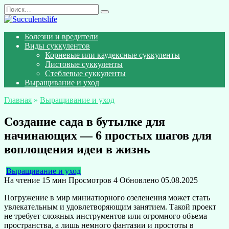
Перейти
Search
к
for:
содержанию
Болезни и вредители
Виды суккулентов
Корневые или каудексные суккуленты
Листовые суккуленты
Стеблевые суккуленты
Выращивание и уход
Главная
»
Выращивание и уход
Создание сада в бутылке для
начинающих — 6 простых шагов для
воплощения идеи в жизнь
Выращивание и уход
На чтение
15 мин
Просмотров
4
Обновлено
05.08.2025
Погружение в мир миниатюрного озеленения может стать
увлекательным и удовлетворяющим занятием. Такой проект
не требует сложных инструментов или огромного объема
пространства, а лишь немного фантазии и простоты в