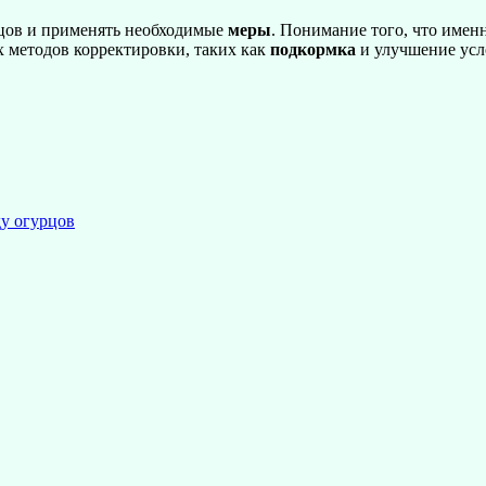
рцов и применять необходимые
меры
. Понимание того, что именн
 методов корректировки, таких как
подкормка
и улучшение усл
у огурцов