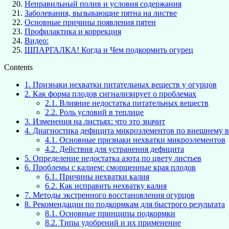
Неправильный полив и условия содержания
Заболевания, вызывающие пятна на листве
Основные причины появления пятен
Профилактика и коррекция
Видео:
ШПАРГАЛКА! Когда и Чем подкормить огурец
Contents
1.
Признаки нехватки питательных веществ у огурцов
2.
Как форма плодов сигнализирует о проблемах
2.1.
Влияние недостатка питательных веществ
2.2.
Роль условий в теплице
3.
Изменения на листьях: что это значит
4.
Диагностика дефицита микроэлементов по внешнему в
4.1.
Основные признаки нехватки микроэлементов
4.2.
Действия для устранения дефицита
5.
Определение недостатка азота по цвету листьев
6.
Проблемы с калием: сморщенные края плодов
6.1.
Причины нехватки калия
6.2.
Как исправить нехватку калия
7.
Методы экстренного восстановления огурцов
8.
Рекомендации по подкормкам для быстрого результата
8.1.
Основные принципы подкормки
8.2.
Типы удобрений и их применение