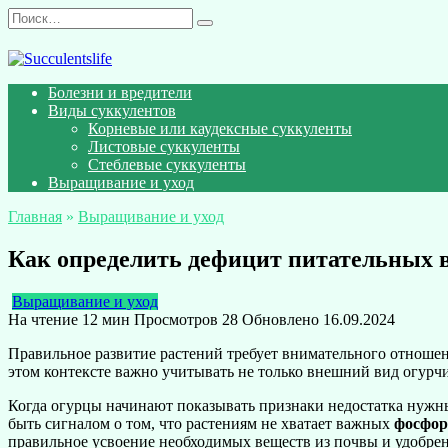
Перейти
Search
к
for:
содержанию
Болезни и вредители
Виды суккулентов
Корневые или каудексные суккуленты
Листовые суккуленты
Стеблевые суккуленты
Выращивание и уход
Главная
»
Выращивание и уход
Как определить дефицит питательных в
Выращивание и уход
На чтение
12 мин
Просмотров
28
Обновлено
16.09.2024
Правильное развитие растений требует внимательного отношен
этом контексте важно учитывать не только внешний вид огурч
Когда огурцы начинают показывать признаки недостатка нужны
быть сигналом о том, что растениям не хватает важных
фосфор
правильное усвоение необходимых веществ из почвы и удобре