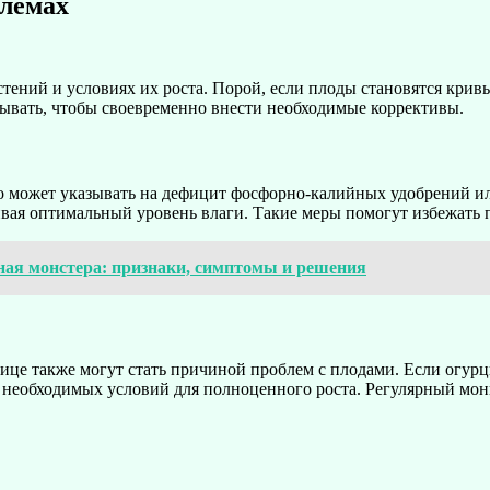
блемах
тений и условиях их роста. Порой, если плоды становятся крив
тывать, чтобы своевременно внести необходимые коррективы.
о может указывать на дефицит фосфорно-калийных удобрений и
вая оптимальный уровень влаги. Такие меры помогут избежать п
ная монстера: признаки, симптомы и решения
лице также могут стать причиной проблем с плодами. Если огу
ают необходимых условий для полноценного роста. Регулярный м