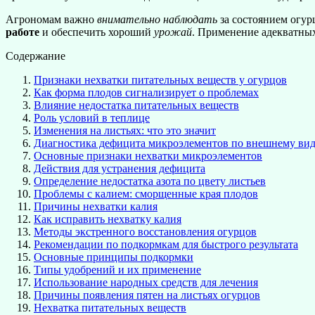
Агрономам важно
внимательно наблюдать
за состоянием огу
работе
и обеспечить хороший
урожай
. Применение адекватных
Содержание
Признаки нехватки питательных веществ у огурцов
Как форма плодов сигнализирует о проблемах
Влияние недостатка питательных веществ
Роль условий в теплице
Изменения на листьях: что это значит
Диагностика дефицита микроэлементов по внешнему вид
Основные признаки нехватки микроэлементов
Действия для устранения дефицита
Определение недостатка азота по цвету листьев
Проблемы с калием: сморщенные края плодов
Причины нехватки калия
Как исправить нехватку калия
Методы экстренного восстановления огурцов
Рекомендации по подкормкам для быстрого результата
Основные принципы подкормки
Типы удобрений и их применение
Использование народных средств для лечения
Причины появления пятен на листьях огурцов
Нехватка питательных веществ