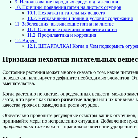
9.
Использование народных средств для лечения
10.
Причины появления пятен на листьях огурцов
10.1.
Нехватка питательных веществ
10.2.
Неправильный полив и условия содержания
11.
Заболевания, вызывающие пятна на листве
11.1.
Основные причины появления пятен
11.2.
Профилактика и коррекция
12.
Видео:
12.1.
ШПАРГАЛКА! Когда и Чем подкормить огуре
Признаки нехватки питательных вещес
Состояние растения может многое сказать о том, какие питате
нередко сигнализирует о дефиците необходимых элементов. Эти
вмешательства.
Когда растению не хватает определенных веществ, можно замет
азота, в то время как
плохо развитые плоды
или их кривизна м
качества урожая и замедлении роста огурцов.
Обязательно проводите регулярные осмотры ваших огурчиков, 
принимайте меры по исправлению ситуации. Добавление нужны
профилактика
тоже важна – правильное внесение удобрений и