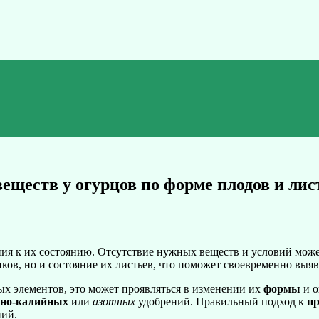
еществ у огурцов по форме плодов и лис
ия к их состоянию. Отсутствие нужных веществ и условий может
иков, но и состояние их листьев, что поможет своевременно вы
х элементов, это может проявляться в изменении их
формы
и о
но-калийных
или
азотных
удобрений. Правильный подход к
п
ний.