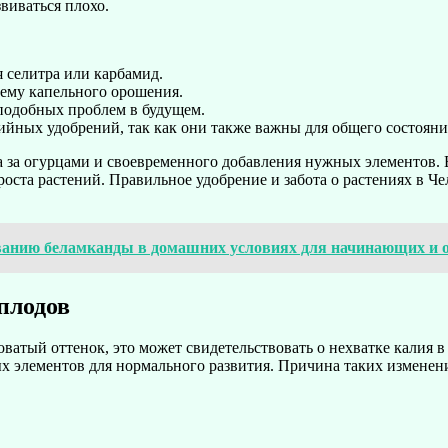
виваться плохо.
я селитра или карбамид.
тему капельного орошения.
подобных проблем в будущем.
йных удобрений, так как они также важны для общего состояни
за огурцами и своевременного добавления нужных элементов. В
оста растений. Правильное удобрение и забота о растениях в Ч
ванию беламканды в домашних условиях для начинающих и 
плодов
ватый оттенок, это может свидетельствовать о нехватке калия 
ых элементов для нормального развития. Причина таких изменен