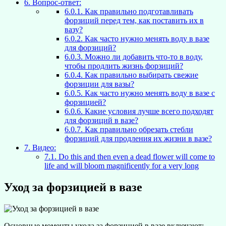
6.
Вопрос-ответ:
6.0.1.
Как правильно подготавливать
форзиций перед тем, как поставить их в
вазу?
6.0.2.
Как часто нужно менять воду в вазе
для форзиций?
6.0.3.
Можно ли добавить что-то в воду,
чтобы продлить жизнь форзиций?
6.0.4.
Как правильно выбирать свежие
форзиции для вазы?
6.0.5.
Как часто нужно менять воду в вазе с
форзицией?
6.0.6.
Какие условия лучше всего подходят
для форзиций в вазе?
6.0.7.
Как правильно обрезать стебли
форзиций для продления их жизни в вазе?
7.
Видео:
7.1.
Do this and then even a dead flower will come to
life and will bloom magnificently for a very long
Уход за форзицией в вазе
Основные моменты ухода за форзицией в вазе включают: