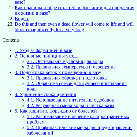
вазе?
Как правильно обрезать стебли форзиций для продления
их жизни в вазе?
Видео:
Do this and then even a dead flower will come to life and will
bloom magnificently for a very long
Contents
1.
Уход за форзицией в вазе
2.
Основные принципы ухода
2.1.
Оптимальные условия для воды
2.2.
Правильная температура и освещение
3.
Подготовка веток к помещению в вазу
3.1.
Правильная обрезка и подготовка
3.2.
Обработка срезов для лучшего впитывания
воды
4.
Удлинение срока цветения
4.1.
Использование питательных добавок
4.2.
Регулярная смена воды и чистка вазы
5.
Как защитить форзидию от болезней
5.1.
Распознавание и лечение распространённых
проблем
5.2.
Профилактические меры для предотвращения
заболеваний