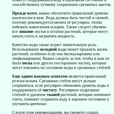
способствовать лучшему сохранению срезанных цветов.
Прежде всего
, важно обеспечить правильный уровень
влажности
в вазе. Вода должна быть чистой и свежей,
поэтому рекомендуется менять её регулярно, чтобы
избежать накопления осадков. Также следует
удалять
все
лишние
листья и остатки растений, которые могут
начать гнить и загрязнять жидкость.
Качество воды также играет значительную роль.
Использование
холодной
воды может продлить жизнь
растений, особенно если она
дистиллирована
или
отфильтрована
. Важно следить за тем, чтобы в вазе не
было
песка
или других посторонних частиц, которые
могут повлиять на состояние воды и срезанных стеблей.
Еще одним важным аспектом
является правильный
режим полива
. Срезанные стебли могут дольше
сохраняться, если регулярно
обновлять
уровень воды и
поддерживать её
чистоту
. Регулярное подрезание
стеблей и удаление
тканей
растений, которые начинают
гнить, поможет сохранить воду в хорошем состоянии и
улучшить
цветение
.
Следуя этим рекомендациям, вы сможете создать