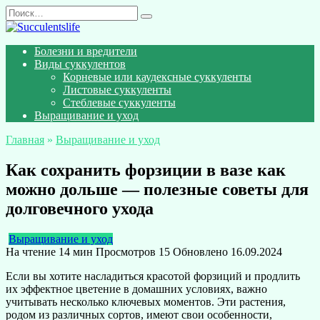
Перейти
Search
к
for:
содержанию
Болезни и вредители
Виды суккулентов
Корневые или каудексные суккуленты
Листовые суккуленты
Стеблевые суккуленты
Выращивание и уход
Главная
»
Выращивание и уход
Как сохранить форзиции в вазе как
можно дольше — полезные советы для
долговечного ухода
Выращивание и уход
На чтение
14 мин
Просмотров
15
Обновлено
16.09.2024
Если вы хотите насладиться красотой форзиций и продлить
их эффектное цветение в домашних условиях, важно
учитывать несколько ключевых моментов. Эти растения,
родом из различных сортов, имеют свои особенности,