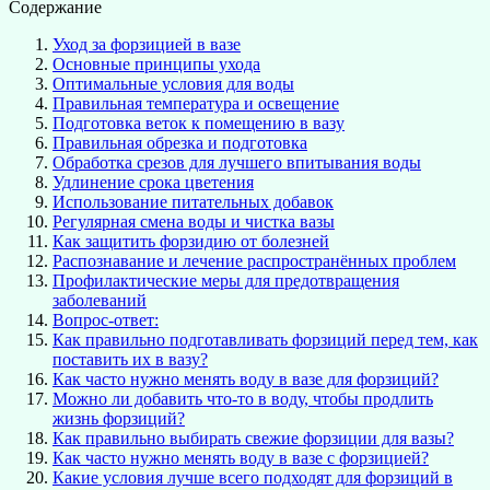
Содержание
Уход за форзицией в вазе
Основные принципы ухода
Оптимальные условия для воды
Правильная температура и освещение
Подготовка веток к помещению в вазу
Правильная обрезка и подготовка
Обработка срезов для лучшего впитывания воды
Удлинение срока цветения
Использование питательных добавок
Регулярная смена воды и чистка вазы
Как защитить форзидию от болезней
Распознавание и лечение распространённых проблем
Профилактические меры для предотвращения
заболеваний
Вопрос-ответ:
Как правильно подготавливать форзиций перед тем, как
поставить их в вазу?
Как часто нужно менять воду в вазе для форзиций?
Можно ли добавить что-то в воду, чтобы продлить
жизнь форзиций?
Как правильно выбирать свежие форзиции для вазы?
Как часто нужно менять воду в вазе с форзицией?
Какие условия лучше всего подходят для форзиций в