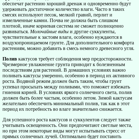
обеспечат растению хороший дренаж и одновременно будут
удерживать достаточное количество влаги. Часто в таких
смесях используют песок, мелкий гравий, перлит и
измельченные камни. Почва не должна быть слишком
плотной, иначе корневая система не сможет полноценно
развиваться.
Молочайные виды
и другие суккуленты,
чувствительные к застоям влаги, особенно нуждаются в
воздухопроницаемом грунте. Для дополнительного комфорта
растениям, можно добавить в смесь немного древесного угля.
Полив
кактусов требует соблюдения мер предосторожности.
Чрезмерное увлажнение грунта приводит к болезненным
последствиям для растений. В домашних условиях важно
поливать кактусы умеренно, особенно в период их активного
роста. Водяной режим должен быть таким, чтобы грунт
успевал просыхать между поливами, что поможет избежать
гниения корней. В условиях яркого солнечного света, полив
должен быть более частым, особенно летом. Зимой кактусам
желательно обеспечить минимальный полив, так как в этот
период их потребность во влаге значительно снижается.
Для успешного роста кактусов и суккулентов следует также
учитывать освещенность. Они предпочитают светлые места,
но при этом некоторые виды могут испытывать стресс от
прямых солнечных лучей. Оптимально будет поставить