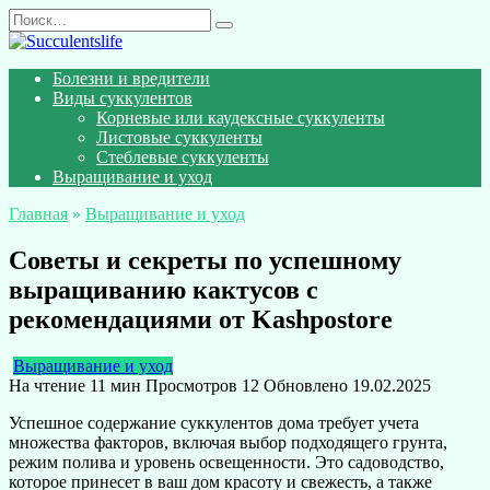
Перейти
Search
к
for:
содержанию
Болезни и вредители
Виды суккулентов
Корневые или каудексные суккуленты
Листовые суккуленты
Стеблевые суккуленты
Выращивание и уход
Главная
»
Выращивание и уход
Советы и секреты по успешному
выращиванию кактусов с
рекомендациями от Kashpostore
Выращивание и уход
На чтение
11 мин
Просмотров
12
Обновлено
19.02.2025
Успешное содержание суккулентов дома требует учета
множества факторов, включая выбор подходящего грунта,
режим полива и уровень освещенности. Это садоводство,
которое принесет в ваш дом красоту и свежесть, а также