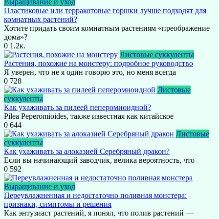
Выращивание и уход
Пластиковые или терракотовые горшки лучше подходят для
комнатных растений?
Хотите придать своим комнатным растениям «преображение
дома»?
0
1.2к.
Листовые суккуленты
Растения, похожие на монстеру: подробное руководство
Я уверен, что не я один говорю это, но меня всегда
0
728
Листовые
суккуленты
Как ухаживать за пилеей пеперомиоидной?
Pilea Peperomioides, также известная как китайское
0
644
Листовые
суккуленты
Как ухаживать за алоказией Серебряный дракон?
Если вы начинающий заводчик, велика вероятность, что
0
592
Выращивание и уход
Переувлажненная и недостаточно поливная монстера:
признаки, симптомы и решения
Как энтузиаст растений, я понял, что полив растений —