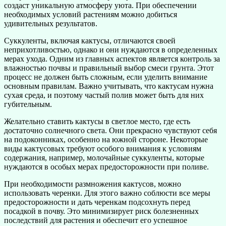
создаст уникальную атмосферу уюта. При обеспечении
необходимых условий растениям можно добиться
удивительных результатов.
Суккуленты, включая кактусы, отличаются своей
неприхотливостью, однако и они нуждаются в определенных
мерах ухода. Одним из главных аспектов является контроль за
влажностью почвы и правильный выбор смеси грунта. Этот
процесс не должен быть сложным, если уделить внимание
основным правилам. Важно учитывать, что кактусам нужна
сухая среда, и поэтому частый полив может быть для них
губительным.
Желательно ставить кактусы в светлое место, где есть
достаточно солнечного света. Они прекрасно чувствуют себя
на подоконниках, особенно на южной стороне. Некоторые
виды кактусовых требуют особого внимания к условиям
содержания, например, молочайные суккуленты, которые
нуждаются в особых мерах предосторожности при поливе.
При необходимости размножения кактусов, можно
использовать черенки. Для этого важно соблюсти все меры
предосторожности и дать черенкам подсохнуть перед
посадкой в почву. Это минимизирует риск болезненных
последствий для растения и обеспечит его успешное