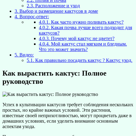
2.2.
Полив и почва
2.3.
Расположение и уход
3.
Выбор и размещение кактусов в доме
4.
Вопрос-ответ:
4.0.1.
Как часто нужно поливать кактус?
4.0.2.
Какая почва лучше всего подходит для
кактусов?
4.0.3.
Почему мой кактус не цветет?
4.0.4.
Мой кактус стал мягким и бледным.
Что это может значить?
5.
Видео:
5.1.
Как правильно посадить кактус ? Кактус уход.
Как вырастить кактус: Полное
руководство
Успех в культивации кактусов требует соблюдения нескольких
простых, но крайне важных условий. Эти растения,
известные своей неприхотливостью, могут процветать даже в
домашних условиях, если уделить внимание основным
аспектам ухода.