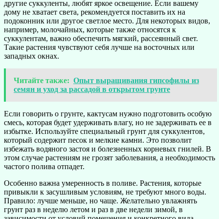
другие суккуленты, любят яркое освещение. Если вашему
дому не хватает света, рекомендуется поставить их на
подоконник или другое светлое место. Для некоторых видов,
например, молочайных, которые также относятся к
суккулентам, важно обеспечить мягкий, рассеянный свет.
Такие растения чувствуют себя лучше на восточных или
западных окнах.
Читайте также:
Опыт выращивания гипсофилы из
семян и уход за рассадой в открытом грунте
Если говорить о грунте, кактусам нужно подготовить особую
смесь, которая будет удерживать влагу, но не задерживать ее в
избытке. Используйте специальный грунт для суккулентов,
который содержит песок и мелкие камни. Это позволит
избежать водяного застоя и болезненных корневых гнилей. В
этом случае растениям не грозят заболевания, а необходимость
частого полива отпадет.
Особенно важна умеренность в поливе. Растения, которые
привыкли к засушливым условиям, не требуют много воды.
Правило: лучше меньше, но чаще. Желательно увлажнять
грунт раз в неделю летом и раз в две недели зимой, в
зависимости от условий помещения и конкретного вида