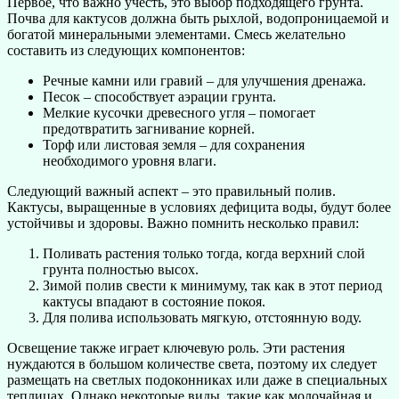
Первое, что важно учесть, это выбор подходящего грунта.
Почва для кактусов должна быть рыхлой, водопроницаемой и
богатой минеральными элементами. Смесь желательно
составить из следующих компонентов:
Речные камни или гравий – для улучшения дренажа.
Песок – способствует аэрации грунта.
Мелкие кусочки древесного угля – помогает
предотвратить загнивание корней.
Торф или листовая земля – для сохранения
необходимого уровня влаги.
Следующий важный аспект – это правильный полив.
Кактусы, выращенные в условиях дефицита воды, будут более
устойчивы и здоровы. Важно помнить несколько правил:
Поливать растения только тогда, когда верхний слой
грунта полностью высох.
Зимой полив свести к минимуму, так как в этот период
кактусы впадают в состояние покоя.
Для полива использовать мягкую, отстоянную воду.
Освещение также играет ключевую роль. Эти растения
нуждаются в большом количестве света, поэтому их следует
размещать на светлых подоконниках или даже в специальных
теплицах. Однако некоторые виды, такие как молочайная и