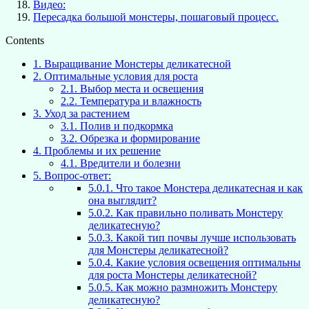
Видео:
Пересадка большой монстеры, пошаговый процесс.
Contents
1.
Выращивание Монстеры деликатесной
2.
Оптимальные условия для роста
2.1.
Выбор места и освещения
2.2.
Температура и влажность
3.
Уход за растением
3.1.
Полив и подкормка
3.2.
Обрезка и формирование
4.
Проблемы и их решение
4.1.
Вредители и болезни
5.
Вопрос-ответ:
5.0.1.
Что такое Монстера деликатесная и как
она выглядит?
5.0.2.
Как правильно поливать Монстеру
деликатесную?
5.0.3.
Какой тип почвы лучше использовать
для Монстеры деликатесной?
5.0.4.
Какие условия освещения оптимальны
для роста Монстеры деликатесной?
5.0.5.
Как можно размножить Монстеру
деликатесную?