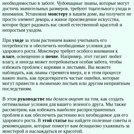
необходимостью в заботе.
Чудовищные
лианы, которые могут
достичь значительных размеров, требуют тщательного ухода и
внимания. Установив
монстеру
в вашем доме, вы получите не
просто элемент декора, а живое произведение искусства,
которое будет радовать вас своей естественной красотой и
непростым уходом.
При
уходе
за этим растением важно учитывать его
потребности и обеспечить необходимые условия для
здорового роста.
Монстера
требует особого внимания к
влаге
, освещению и
почве
. Например, этот гигант любит
влагу, и иногда может потребоваться особая забота, чтобы
избежать проблем с корнями и листьями. Вы можете
наблюдать, как лианы стремятся вверх, и в этом процессе
важно знать, как предотвратить частые ошибки, которые
могут привести к
темнению
листьев или другим неприятным
последствиям.
В этом
руководстве
мы
делаем акцент
на том, как создать
оптимальные условия для вашего зеленого друга. Мы также
рассмотрим, как избежать наиболее распространенных
проблем и как обеспечить растению все необходимое для его
здорового роста. В
этой статье
вы найдете полезные советы и
рекомендации, которые помогут вам
делициозно
ухаживать за
монстерой и наслаждаться ее красотой.