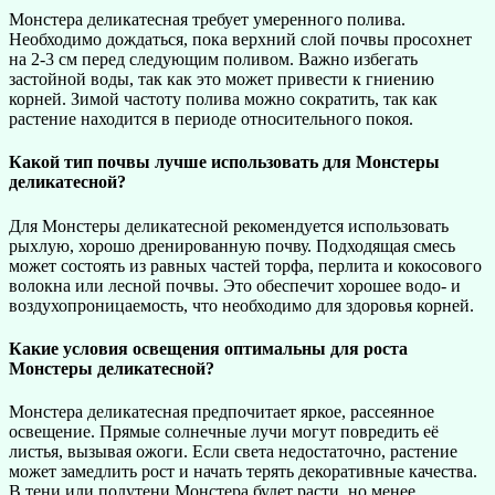
Монстера деликатесная требует умеренного полива.
Необходимо дождаться, пока верхний слой почвы просохнет
на 2-3 см перед следующим поливом. Важно избегать
застойной воды, так как это может привести к гниению
корней. Зимой частоту полива можно сократить, так как
растение находится в периоде относительного покоя.
Какой тип почвы лучше использовать для Монстеры
деликатесной?
Для Монстеры деликатесной рекомендуется использовать
рыхлую, хорошо дренированную почву. Подходящая смесь
может состоять из равных частей торфа, перлита и кокосового
волокна или лесной почвы. Это обеспечит хорошее водо- и
воздухопроницаемость, что необходимо для здоровья корней.
Какие условия освещения оптимальны для роста
Монстеры деликатесной?
Монстера деликатесная предпочитает яркое, рассеянное
освещение. Прямые солнечные лучи могут повредить её
листья, вызывая ожоги. Если света недостаточно, растение
может замедлить рост и начать терять декоративные качества.
В тени или полутени Монстера будет расти, но менее