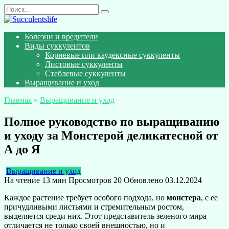
Перейти
Search
к
for:
содержанию
Болезни и вредители
Виды суккулентов
Корневые или каудексные суккуленты
Листовые суккуленты
Стеблевые суккуленты
Выращивание и уход
Главная
»
Выращивание и уход
Полное руководство по выращиванию
и уходу за Монстерой деликатесной от
А до Я
Выращивание и уход
На чтение
13 мин
Просмотров
20
Обновлено
03.12.2024
Каждое растение требует особого подхода, но
монстера
, с ее
причудливыми листьями и стремительным ростом,
выделяется среди них. Этот представитель зеленого мира
отличается не только своей внешностью, но и