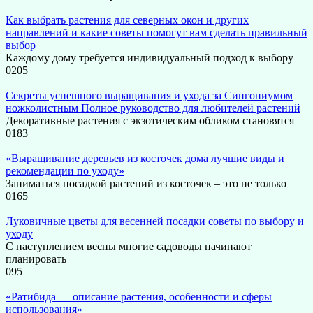
Как выбрать растения для северных окон и других
направлений и какие советы помогут вам сделать правильный
выбор
Каждому дому требуется индивидуальный подход к выбору
0
205
Секреты успешного выращивания и ухода за Сингониумом
ножколистным Полное руководство для любителей растений
Декоративные растения с экзотическим обликом становятся
0
183
«Выращивание деревьев из косточек дома лучшие виды и
рекомендации по уходу»
Заниматься посадкой растений из косточек – это не только
0
165
Луковичные цветы для весенней посадки советы по выбору и
уходу
С наступлением весны многие садоводы начинают
планировать
0
95
«Ратибида — описание растения, особенности и сферы
использования»