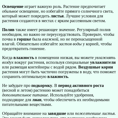
Освещение
играет важную роль. Растение предпочитает
обильное
освещение, но избегайте прямого солнечного света,
который может повредить
листья
. Лучшие условия для
растения создаются в местах с ярким рассеянным светом.
Полив
также имеет решающее значение. Регулярный полив
необходим, но важно не переусердствовать. Проверьте, чтобы
почва в
горшке
была
влажной
, но не перенасыщенной
влагой. Обязательно избегайте
застоя воды
у корней, чтобы
предотвратить гниение.
Когда
влажность
в помещении низкая, вы можете
увлажнять
воздух
вокруг растения, используя специальные
увлажнители
или размещая контейнеры с водой рядом.
Воздушные корни
растения могут быть частично погружены в воду, что поможет
сохранить оптимальную
влажность
.
Не забудьте про
подкормку
. В
период активного роста
(весной и летом) растению может понадобиться
дополнительное питание
. Используйте удобрения,
подходящие для
лиан
, чтобы обеспечить их необходимыми
питательными веществами.
Обращайте внимание на
завядшие
или
пожелтевшие листья
.