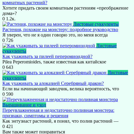
комнатных растений?
Хотите придать своим комнатным растениям «преображение
дома»?
0
1.2к.
Листовые суккуленты
Растения, похожие на монстеру: подробное руководство
Я уверен, что не я один говорю это, но меня всегда
0
726
Листовые
суккуленты
Как ухаживать за пилеей пеперомиоидной?
Pilea Peperomioides, также известная как китайское
0
643
Листовые
суккуленты
Как ухаживать за алоказией Серебряный дракон?
Если вы начинающий заводчик, велика вероятность, что
0
590
Выращивание и уход
Переувлажненная и недостаточно поливная монстера:
признаки, симптомы и решения
Как энтузиаст растений, я понял, что полив растений —
0
421
Вам также может понравиться