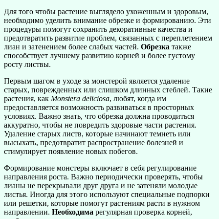
Для того чтобы растение выглядело ухоженным и здоровым,
необходимо уделить внимание обрезке и формированию. Эти
процедуры помогут сохранить декоративные качества и
предотвратить развитие проблем, связанных с переплетением
лиан и затенением более слабых частей.
Обрезка
также
способствует лучшему развитию корней и более густому
росту листвы.
Первым шагом в уходе за монстерой является удаление
старых, поврежденных или слишком длинных стеблей. Такие
растения, как
Monstera deliciosa
, любят, когда им
предоставляется возможность развиваться в просторных
условиях. Важно знать, что обрезка должна проводиться
аккуратно, чтобы не повредить здоровые части растения.
Удаление старых листв, которые начинают темнеть или
высыхать, предотвратит распространение болезней и
стимулирует появление новых побегов.
Формирование монстеры включает в себя регулирование
направления роста. Важно периодически проверять, чтобы
лианы не перекрывали друг друга и не затеняли молодые
листья. Иногда для этого используют специальные подпорки
или решетки, которые помогут растениям расти в нужном
направлении.
Необходима
регулярная проверка корней,