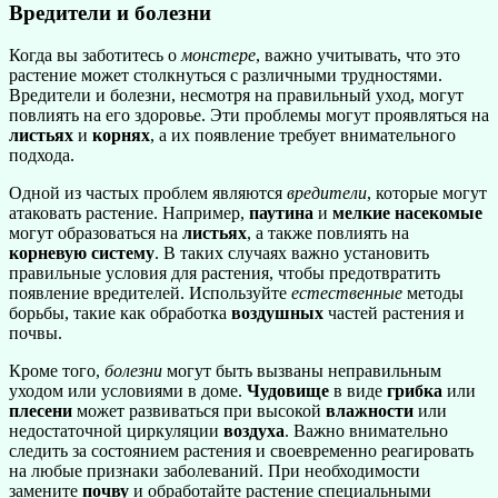
Вредители и болезни
Когда вы заботитесь о
монстере
, важно учитывать, что это
растение может столкнуться с различными трудностями.
Вредители и болезни, несмотря на правильный уход, могут
повлиять на его здоровье. Эти проблемы могут проявляться на
листьях
и
корнях
, а их появление требует внимательного
подхода.
Одной из частых проблем являются
вредители
, которые могут
атаковать растение. Например,
паутина
и
мелкие насекомые
могут образоваться на
листьях
, а также повлиять на
корневую систему
. В таких случаях важно установить
правильные условия для растения, чтобы предотвратить
появление вредителей. Используйте
естественные
методы
борьбы, такие как обработка
воздушных
частей растения и
почвы.
Кроме того,
болезни
могут быть вызваны неправильным
уходом или условиями в доме.
Чудовище
в виде
грибка
или
плесени
может развиваться при высокой
влажности
или
недостаточной циркуляции
воздуха
. Важно внимательно
следить за состоянием растения и своевременно реагировать
на любые признаки заболеваний. При необходимости
замените
почву
и обработайте растение специальными