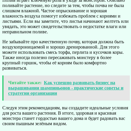
Полив играет ключевую роль в уходе за монстерой. Обильно
поливайте растение, но следите за тем, чтобы почва не была
слишком влажной. Частое опрыскивание и хорошая
влажность воздуха помогут избежать проблем с корнями и
листьями. Если вы заметите, что листья начинают желтеть или
увядать, это может свидетельствовать о недостатке влаги или
неправильном поливе.
Не забывайте про качественную почву, которая должна быть
воздухопроницаемой и хорошо дренированной. Для этого
можете использовать смесь торфа, перлита и кусочков коры.
Также иногда полезно пересаживать монстеру в более
крупный горшок, чтобы её корням было комфортно
развиваться.
Читайте также:
Как успешно развивать бизнес на
выращивании шампиньонов - практические советы и
стратегии организации
Следуя этим рекомендациям, вы создадите идеальные условия
для роста вашего растения. В итоге, здоровая и красивая
монстера станет гордостью вашего дома и будет радовать вас
своим пышным зелёным видом.