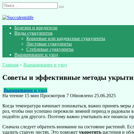
Перейти
Search
к
for:
содержанию
Болезни и вредители
Виды суккулентов
Корневые или каудексные суккуленты
Листовые суккуленты
Стеблевые суккуленты
Выращивание и уход
Главная
»
Выращивание и уход
Советы и эффективные методы укрытия
Выращивание и уход
На чтение
15 мин
Просмотров
7
Обновлено
25.06.2025
Когда температура начинает понижаться, важно принять меры 
роз, чтобы они успешно пережили зимний период и радовали ва
подойти для другого. Поэтому важно учитывать все нюансы пр
Сначала следует обратить внимание на состояние растений. Есл
удалить старую листву. Это поможет
укоротить
растения и обл