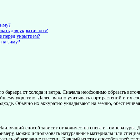
зиму?
вать для укрытия роз?
е перед укрытием?
 на зиму?
арьера от холода и ветра. Сначала необходимо обрезать веточки
ейшему укрытию. Далее, важно учитывать сорт растений и их со
одходе. Обычно их аккуратно укладывают на землю, обеспечивая
Наилучший способ зависит от количества снега и температуры. Д
римеру, можно использовать натуральные материалы или специа
ратить образование плесени. Каждый из этих способов требует 