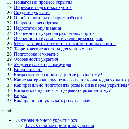
Пошаговый процесс укрытия
Обрезка и подготовка кустов
Создание укрытия
Ошибки, которых следует избегать
Неправильная обрезка
Недостаток окучивания
Особенности укрытия различных сортов
Особенности кустовых и стелющихся сортов
Методы защиты плетистых и миниатюрных сортов
Теоретические аспекты для чайных роз
Подготовка и укрытие
Особенности укрытия
Уход за кустами флорибунды
Вопрос-ответ:
Когда нужно начинать укрытие роз на зиму?
Какие материалы лучше всего использовать для укрытия 
Как правильно подготовить розы к зиме перед укрытием?
Когда и как лучше всего укрывать розы на зиму?
Видео:
Как правильно укрывать розы на зиму
Contents
1.
Основы зимнего укрытия роз
1.1.
Основные принципы укрытия