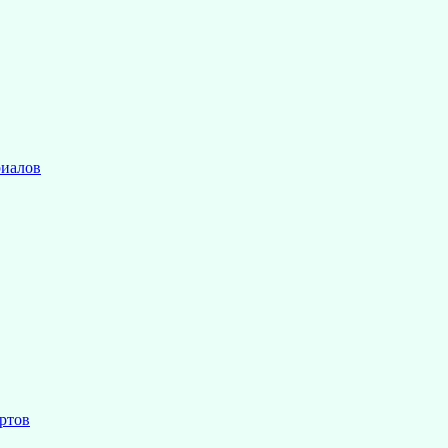
риалов
ртов