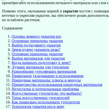
пренебрегайте использованием нетканого материала или слоя с
Помимо этого,
окучивание
корней и
укрытие
кустов с помощью
веточки и укрепляя укрытие, вы обеспечите розам дополнитель
не ослабляло растения.
Содержание
Основы зимнего укрытия роз
Основные принципы укрытия
Выбор подходящего укрытия
Зачем нужно укрывать розы?
Основные принципы укрытия
Выбор материалов для укрытия
Когда начинать подготовку к зиме?
Лучшие материалы для утепления
Разнообразие утепляющих материалов
Правильное укладывание и использование
Природные материалы: плюсы и минусы
Преимущества использования природных материалов
Недостатки и потенциальные проблемы
Искусственные утеплители: что выбрать?
Типы искусственных утеплителей
Как правильно использовать утеплители
Технология укрытия роз в зиму