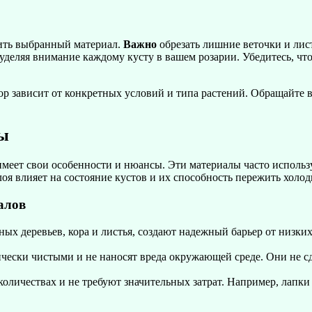
ить выбранный материал.
Важно
обрезать лишние веточки и лис
уделяя внимание каждому кусту в вашем розарии. Убедитесь, чт
ор зависит от конкретных условий и типа растений. Обращайте
сы
еет свои особенности и нюансы. Эти материалы часто использу
оя влияет на состояние кустов и их способность пережить холо
алов
ых деревьев, кора и листья, создают надежный барьер от низки
ески чистыми и не наносят вреда окружающей среде. Они не сду
оличествах и не требуют значительных затрат. Например, лапк