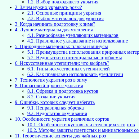
1.2.
Выбор подходящего укрытия
2.
Зачем нужно укрывать розы?
2.1.
Основные принципы укрытия
2.2.
Выбор материалов для укрытия
3.
Когда начинать подготовку к зиме?
4.
Лучшие материалы для утепления
4.1.
Разнообразие утепляющих материалов
4.2.
Правильное укладывание и использование
5.
Природные материалы: плюсы и минусы
5.1.
Преимущества использования природных мате
5.2.
Недостатки и потенциальные проблемы
6.
Искусственные утеплители: что выбрать?
6.1.
Типы искусственных утеплителей
6.2.
Как правильно использовать утеплители
7.
Технология укрытия роз в зиму
8.
Пошаговый процесс укрытия
8.1.
Обрезка и подготовка кустов
8.2.
Создание укрытия
9.
Ошибки, которых следует избегать
9.1.
Неправильная обрезка
9.2.
Недостаток окучивания
10.
Особенности укрытия различных сортов
10.1.
Особенности кустовых и стелющихся сортов
10.2.
Методы защиты плетистых и миниатюрных со
11.
Теоретические аспекты для чайных роз