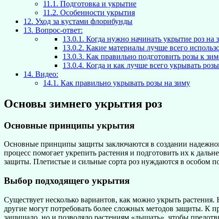
11.1.
Подготовка и укрытие
11.2.
Особенности укрытия
12.
Уход за кустами флорибунды
13.
Вопрос-ответ:
13.0.1.
Когда нужно начинать укрытие роз на 
13.0.2.
Какие материалы лучше всего использо
13.0.3.
Как правильно подготовить розы к зим
13.0.4.
Когда и как лучше всего укрывать розы
14.
Видео:
14.1.
Как правильно укрывать розы на зиму
Основы зимнего укрытия роз
Основные принципы укрытия
Основные принципы защиты заключаются в создании надежного б
процесс помогает укрепить растения и подготовить их к дальн
защиты. Плетистые и сильные сорта роз нуждаются в особом п
Выбор подходящего укрытия
Существует несколько вариантов, как можно укрыть растения. 
другие могут потребовать более сложных методов защиты. К п
защищало, но и позволяло растениям «дышать», чтобы предотв