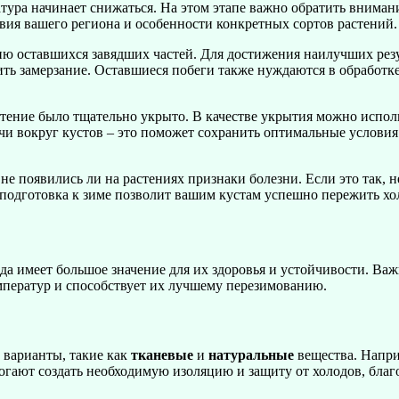
тура начинает снижаться. На этом этапе важно обратить внимание
ия вашего региона и особенности конкретных сортов растений.
нию оставшихся завядших частей. Для достижения наилучших рез
ить замерзание. Оставшиеся побеги также нуждаются в обработке
астение было тщательно укрыто. В качестве укрытия можно испо
ьчи вокруг кустов – это поможет сохранить оптимальные условия
 не появились ли на растениях признаки болезни. Если это так,
 подготовка к зиме позволит вашим кустам успешно пережить хо
да имеет большое значение для их здоровья и устойчивости. Ва
мператур и способствует их лучшему перезимованию.
 варианты, такие как
тканевые
и
натуральные
вещества. Напр
гают создать необходимую изоляцию и защиту от холодов, благо