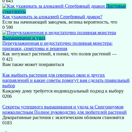
0
643
Листовые
суккуленты
Как ухаживать за алоказией Серебряный дракон?
Если вы начинающий заводчик, велика вероятность, что
0
590
Выращивание и уход
Переувлажненная и недостаточно поливная монстера:
признаки, симптомы и решения
Как энтузиаст растений, я понял, что полив растений —
0
421
Вам также может понравиться
Как выбрать растения для северных окон и других
направлений и какие советы помогут вам сделать правильный
выбор
Каждому дому требуется индивидуальный подход к выбору
0
206
Секреты успешного выращивания и ухода за Сингониумом
ножколистным Полное руководство для любителей растений
Декоративные растения с экзотическим обликом становятся
0
183