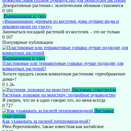
ножколистным Полное руководство для любителей растений
Декоративные растения с экзотическим обликом становятся
0
183
Выращивание и уход
«Выращивание деревьев из косточек дома лучшие виды и
рекомендации по уходу»
Заниматься посадкой растений из косточек – это не только
0
167
Популярные публикации
Выращивание и уход
Пластиковые или терракотовые горшки лучше подходят для
комнатных растений?
Хотите придать своим комнатным растениям «преображение
дома»?
0
1.2к.
Листовые суккуленты
Растения, похожие на монстеру: подробное руководство
Я уверен, что не я один говорю это, но меня всегда
0
727
Листовые
суккуленты
Как ухаживать за пилеей пеперомиоидной?
Pilea Peperomioides, также известная как китайское