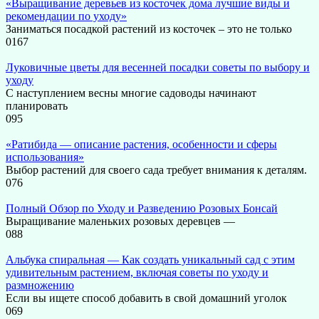
«Выращивание деревьев из косточек дома лучшие виды и
рекомендации по уходу»
Заниматься посадкой растений из косточек – это не только
0
167
Луковичные цветы для весенней посадки советы по выбору и
уходу
С наступлением весны многие садоводы начинают
планировать
0
95
«Ратибида — описание растения, особенности и сферы
использования»
Выбор растений для своего сада требует внимания к деталям.
0
76
Полный Обзор по Уходу и Разведению Розовых Бонсай
Выращивание маленьких розовых деревцев —
0
88
Альбука спиральная — Как создать уникальный сад с этим
удивительным растением, включая советы по уходу и
размножению
Если вы ищете способ добавить в свой домашний уголок
0
69