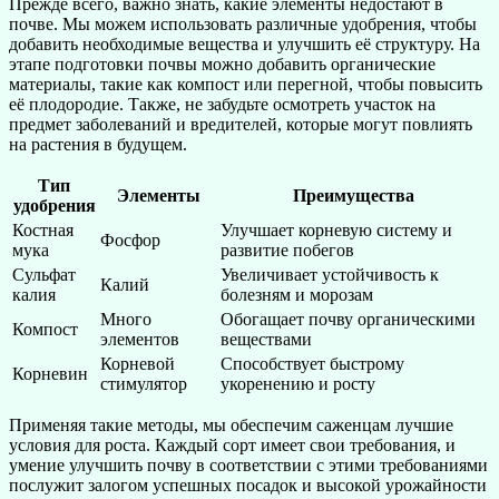
Прежде всего, важно знать, какие элементы недостают в
почве. Мы можем использовать различные удобрения, чтобы
добавить необходимые вещества и улучшить её структуру. На
этапе подготовки почвы можно добавить органические
материалы, такие как компост или перегной, чтобы повысить
её плодородие. Также, не забудьте осмотреть участок на
предмет заболеваний и вредителей, которые могут повлиять
на растения в будущем.
Тип
Элементы
Преимущества
удобрения
Костная
Улучшает корневую систему и
Фосфор
мука
развитие побегов
Сульфат
Увеличивает устойчивость к
Калий
калия
болезням и морозам
Много
Обогащает почву органическими
Компост
элементов
веществами
Корневой
Способствует быстрому
Корневин
стимулятор
укоренению и росту
Применяя такие методы, мы обеспечим саженцам лучшие
условия для роста. Каждый сорт имеет свои требования, и
умение улучшить почву в соответствии с этими требованиями
послужит залогом успешных посадок и высокой урожайности