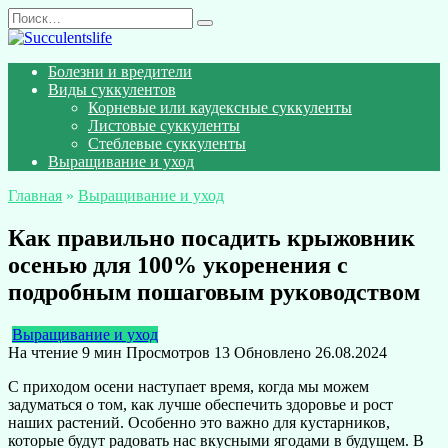
Перейти
Search
к
for:
содержанию
Болезни и вредители
Виды суккулентов
Корневые или каудексные суккуленты
Листовые суккуленты
Стеблевые суккуленты
Выращивание и уход
Главная
»
Выращивание и уход
Как правильно посадить крыжовник
осенью для 100% укоренения с
подробным пошаговым руководством
Выращивание и уход
На чтение
9 мин
Просмотров
13
Обновлено
26.08.2024
С приходом осени наступает время, когда мы можем
задуматься о том, как лучше обеспечить здоровье и рост
наших растений. Особенно это важно для кустарников,
которые будут радовать нас вкусными ягодами в будущем. В