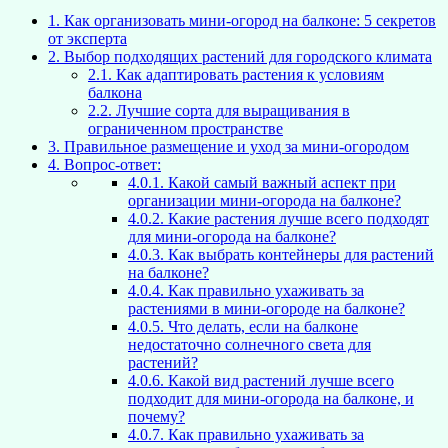
1.
Как организовать мини-огород на балконе: 5 секретов
от эксперта
2.
Выбор подходящих растений для городского климата
2.1.
Как адаптировать растения к условиям
балкона
2.2.
Лучшие сорта для выращивания в
ограниченном пространстве
3.
Правильное размещение и уход за мини-огородом
4.
Вопрос-ответ:
4.0.1.
Какой самый важный аспект при
организации мини-огорода на балконе?
4.0.2.
Какие растения лучше всего подходят
для мини-огорода на балконе?
4.0.3.
Как выбрать контейнеры для растений
на балконе?
4.0.4.
Как правильно ухаживать за
растениями в мини-огороде на балконе?
4.0.5.
Что делать, если на балконе
недостаточно солнечного света для
растений?
4.0.6.
Какой вид растений лучше всего
подходит для мини-огорода на балконе, и
почему?
4.0.7.
Как правильно ухаживать за