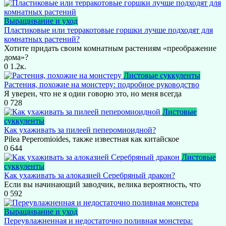
Выращивание и уход
Пластиковые или терракотовые горшки лучше подходят для
комнатных растений?
Хотите придать своим комнатным растениям «преображение
дома»?
0
1.2к.
Листовые суккуленты
Растения, похожие на монстеру: подробное руководство
Я уверен, что не я один говорю это, но меня всегда
0
728
Листовые
суккуленты
Как ухаживать за пилеей пеперомиоидной?
Pilea Peperomioides, также известная как китайское
0
644
Листовые
суккуленты
Как ухаживать за алоказией Серебряный дракон?
Если вы начинающий заводчик, велика вероятность, что
0
592
Выращивание и уход
Переувлажненная и недостаточно поливная монстера: