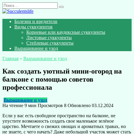
Перейти
Search
к
for:
содержанию
Болезни и вредители
Виды суккулентов
Корневые или каудексные суккуленты
Листовые суккуленты
Стеблевые суккуленты
Выращивание и уход
Главная
»
Выращивание и уход
Как создать уютный мини-огород на
балконе с помощью советов
профессионала
Выращивание и уход
На чтение
9 мин
Просмотров
8
Обновлено
03.12.2024
Если у вас есть свободное пространство на балконе, не
упустите возможность создать свое маленькое зелёное
царство. Мечтаете о свежих овощах и ароматных травах, но
не знаете, с чего начать? Даже небольшой участок может стать