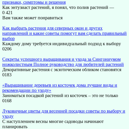
признаки, симптомы и решения
Как энтузиаст растений, я понял, что полив растений —
0
421
Вам также может понравиться
Как выбрать растения для северных окон и других
направлений и какие советы помогут вам сделать правильный
выбор
Каждому дому требуется индивидуальный подход к выбору
0
206
Секреты успешного выращивания и ухода за Сингониумом
ножколистным Полное руководство для любителей растений
Декоративные растения с экзотическим обликом становятся
0
183
«Выращивание деревьев из косточек дома лучшие виды и
рекомендации по уходу»
Заниматься посадкой растений из косточек – это не только
0
168
Луковичные цветы для весенней посадки советы по выбору и
уходу
С наступлением весны многие садоводы начинают
планировать