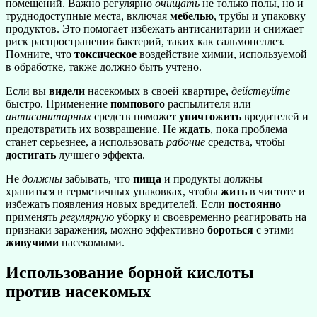
помещений. Важно регулярно
очищать
не только полы, но и
труднодоступные места, включая
мебелью
, трубы и упаковку
продуктов. Это помогает избежать антисанитарии и снижает
риск распространения бактерий, таких как сальмонеллез.
Помните, что
токсическое
воздействие химии, используемой
в обработке, также должно быть учтено.
Если вы
видели
насекомых в своей квартире,
действуйте
быстро. Применение
помпового
распылителя или
антисанитарных
средств поможет
уничтожить
вредителей и
предотвратить их возвращение. Не
ждать
, пока проблема
станет серьезнее, а использовать
рабочие
средства, чтобы
достигать
лучшего эффекта.
Не
должны
забывать, что
пища
и продукты должны
храниться в герметичных упаковках, чтобы
жить
в чистоте и
избежать появления новых вредителей. Если
постоянно
применять
регулярную
уборку и своевременно реагировать на
признаки заражения, можно эффективно
бороться
с этими
живучими
насекомыми.
Использование борной кислоты
против насекомых