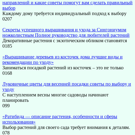
направлений и какие советы помогут вам сделать правильный
выбор
Каждому дому требуется индивидуальный подход к выбору
0
207
Секреты успешного выращивания и ухода за Сингониумом
ножколистным Полное руководство для любителей растений
Декоративные растения с экзотическим обликом становятся
0
185
«Выращивание деревьев из косточек дома лучшие виды и
рекомендации по уходу»
Заниматься посадкой растений из косточек – это не только
0
168
Луковичные цветы для весенней посадки советы по выбору и
уходу
С наступлением весны многие садоводы начинают
планировать
0
99
«Ратибида — описание растения, особенности и сферы
использования»
Выбор растений для своего сада требует внимания к деталям.
0
78