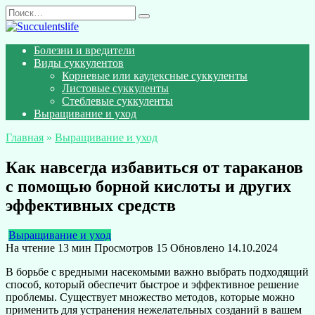
Перейти
Search
к
for:
содержанию
Болезни и вредители
Виды суккулентов
Корневые или каудексные суккуленты
Листовые суккуленты
Стеблевые суккуленты
Выращивание и уход
Главная
»
Выращивание и уход
Как навсегда избавиться от тараканов
с помощью борной кислоты и других
эффективных средств
Выращивание и уход
На чтение
13 мин
Просмотров
15
Обновлено
14.10.2024
В борьбе с вредными насекомыми важно выбрать подходящий
способ, который обеспечит быстрое и эффективное решение
проблемы. Существует множество методов, которые можно
применить для устранения нежелательных созданий в вашем