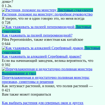
дома»?
0
1.2к.
Листовые суккуленты
Растения, похожие на монстеру: подробное руководство
Я уверен, что не я один говорю это, но меня всегда
0
728
Листовые
суккуленты
Как ухаживать за пилеей пеперомиоидной?
Pilea Peperomioides, также известная как китайское
0
644
Листовые
суккуленты
Как ухаживать за алоказией Серебряный дракон?
Если вы начинающий заводчик, велика вероятность, что
0
592
Выращивание и уход
Переувлажненная и недостаточно поливная монстера:
признаки, симптомы и решения
Как энтузиаст растений, я понял, что полив растений —
0
421
Вам также может понравиться
Как выбрать растения для северных окон и других