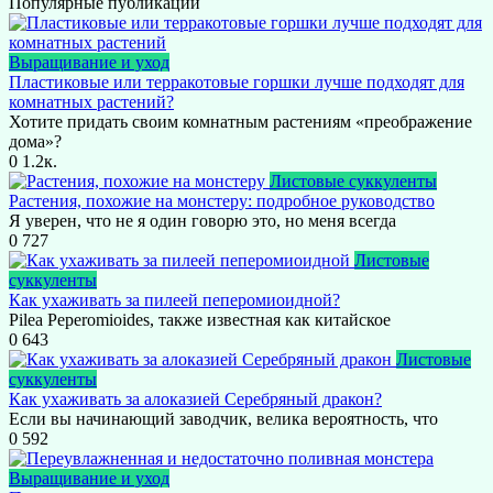
Популярные публикации
Выращивание и уход
Пластиковые или терракотовые горшки лучше подходят для
комнатных растений?
Хотите придать своим комнатным растениям «преображение
дома»?
0
1.2к.
Листовые суккуленты
Растения, похожие на монстеру: подробное руководство
Я уверен, что не я один говорю это, но меня всегда
0
727
Листовые
суккуленты
Как ухаживать за пилеей пеперомиоидной?
Pilea Peperomioides, также известная как китайское
0
643
Листовые
суккуленты
Как ухаживать за алоказией Серебряный дракон?
Если вы начинающий заводчик, велика вероятность, что
0
592
Выращивание и уход