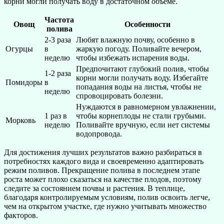
корни могли получать воду в достаточном объеме.
Частота
Овощ
Особенности
полива
2-3 раза
Любят влажную почву, особенно в
Огурцы
в
жаркую погоду. Поливайте вечером,
неделю
чтобы избежать испарения воды.
Предпочитают глубокий полив, чтобы
1-2 раза
корни могли получать воду. Избегайте
Помидоры
в
попадания воды на листья, чтобы не
неделю
спровоцировать болезни.
Нуждаются в равномерном увлажнении,
1 раз в
чтобы корнеплоды не стали грубыми.
Морковь
неделю
Поливайте вручную, если нет системы
водопровода.
Для достижения лучших результатов важно разбираться в
потребностях каждого вида и своевременно адаптировать
режим поливов. Прекращение полива в последнем этапе
роста может плохо сказаться на качестве плодов, поэтому
следите за состоянием почвы и растения. В теплице,
благодаря контролируемым условиям, полив освоить легче,
чем на открытом участке, где нужно учитывать множество
факторов.