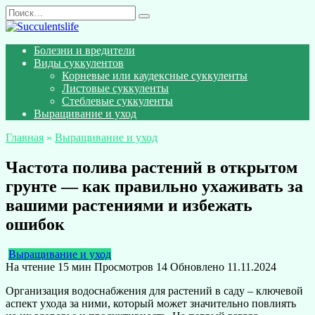
Перейти
Search
к
for:
содержанию
Болезни и вредители
Виды суккулентов
Корневые или каудексные суккуленты
Листовые суккуленты
Стеблевые суккуленты
Выращивание и уход
Главная
»
Выращивание и уход
Частота полива растений в открытом
грунте — как правильно ухаживать за
вашими растениями и избежать
ошибок
Выращивание и уход
На чтение
15 мин
Просмотров
14
Обновлено
11.11.2024
Организация водоснабжения для растений в саду – ключевой
аспект ухода за ними, который может значительно повлиять