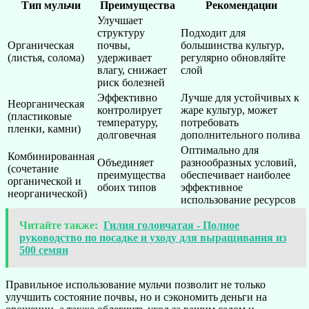
Тип мульчи
Преимущества
Рекомендации
Улучшает
структуру
Подходит для
Органическая
почвы,
большинства культур,
(листья, солома)
удерживает
регулярно обновляйте
влагу, снижает
слой
риск болезней
Эффективно
Лучше для устойчивых к
Неорганическая
контролирует
жаре культур, может
(пластиковые
температуру,
потребовать
пленки, камни)
долговечная
дополнительного полива
Оптимально для
Комбинированная
Объединяет
разнообразных условий,
(сочетание
преимущества
обеспечивает наиболее
органической и
обоих типов
эффективное
неорганической)
использование ресурсов
Читайте также:
Гилия головчатая - Полное
руководство по посадке и уходу для выращивания из
500 семян
Правильное использование мульчи позволит не только
улучшить состояние почвы, но и сэкономить деньги на