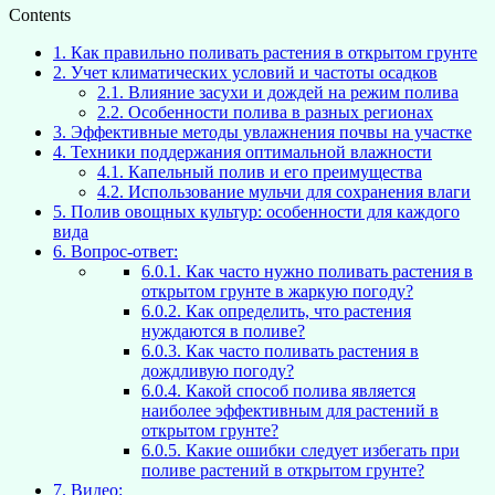
Contents
1.
Как правильно поливать растения в открытом грунте
2.
Учет климатических условий и частоты осадков
2.1.
Влияние засухи и дождей на режим полива
2.2.
Особенности полива в разных регионах
3.
Эффективные методы увлажнения почвы на участке
4.
Техники поддержания оптимальной влажности
4.1.
Капельный полив и его преимущества
4.2.
Использование мульчи для сохранения влаги
5.
Полив овощных культур: особенности для каждого
вида
6.
Вопрос-ответ:
6.0.1.
Как часто нужно поливать растения в
открытом грунте в жаркую погоду?
6.0.2.
Как определить, что растения
нуждаются в поливе?
6.0.3.
Как часто поливать растения в
дождливую погоду?
6.0.4.
Какой способ полива является
наиболее эффективным для растений в
открытом грунте?
6.0.5.
Какие ошибки следует избегать при
поливе растений в открытом грунте?
7.
Видео: