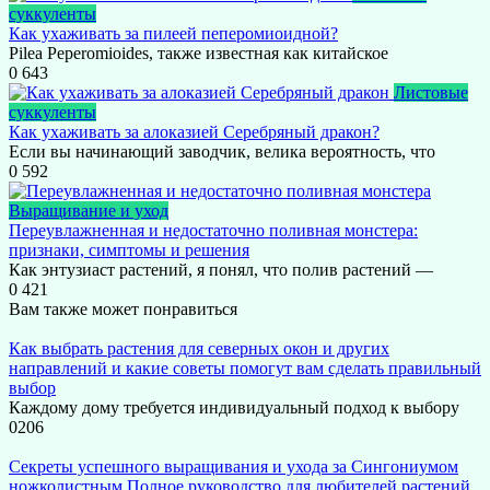
суккуленты
Как ухаживать за пилеей пеперомиоидной?
Pilea Peperomioides, также известная как китайское
0
643
Листовые
суккуленты
Как ухаживать за алоказией Серебряный дракон?
Если вы начинающий заводчик, велика вероятность, что
0
592
Выращивание и уход
Переувлажненная и недостаточно поливная монстера:
признаки, симптомы и решения
Как энтузиаст растений, я понял, что полив растений —
0
421
Вам также может понравиться
Как выбрать растения для северных окон и других
направлений и какие советы помогут вам сделать правильный
выбор
Каждому дому требуется индивидуальный подход к выбору
0
206
Секреты успешного выращивания и ухода за Сингониумом
ножколистным Полное руководство для любителей растений