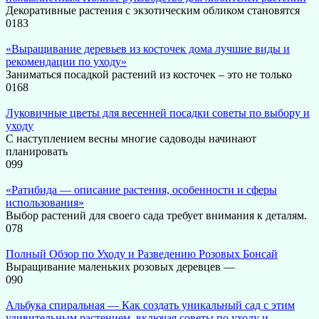
Декоративные растения с экзотическим обликом становятся
0
183
«Выращивание деревьев из косточек дома лучшие виды и
рекомендации по уходу»
Заниматься посадкой растений из косточек – это не только
0
168
Луковичные цветы для весенней посадки советы по выбору и
уходу
С наступлением весны многие садоводы начинают
планировать
0
99
«Ратибида — описание растения, особенности и сферы
использования»
Выбор растений для своего сада требует внимания к деталям.
0
78
Полный Обзор по Уходу и Разведению Розовых Бонсай
Выращивание маленьких розовых деревцев —
0
90
Альбука спиральная — Как создать уникальный сад с этим
удивительным растением, включая советы по уходу и