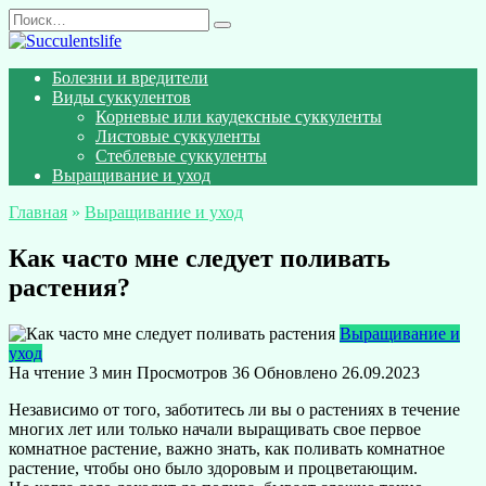
Перейти
Search
к
for:
содержанию
Болезни и вредители
Виды суккулентов
Корневые или каудексные суккуленты
Листовые суккуленты
Стеблевые суккуленты
Выращивание и уход
Главная
»
Выращивание и уход
Как часто мне следует поливать
растения?
Выращивание и
уход
На чтение
3 мин
Просмотров
36
Обновлено
26.09.2023
Независимо от того, заботитесь ли вы о растениях в течение
многих лет или только начали выращивать свое первое
комнатное растение, важно знать, как поливать комнатное
растение, чтобы оно было здоровым и процветающим.