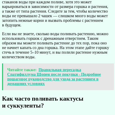
стаканов воды при каждом поливе, хотя это может
варьироваться в зависимости от размера горшка и растения,
а также от типа растения. Следите за тем, чтобы количество
воды не превышало 2 чашек — слишком много воды может
затопить нежные корни и вызвать проблемы с растением
в будущем.
Если вы не знаете, сколько воды поливать растению, можно
использовать горшок с дренажным отверстием. Таким
образом вы можете поливать растение до тех пор, пока оно
не начнет капать со дна горшка. На этом этапе дайте горшку
стечь в течение 5–10 минут, и вы полили растение нужным
количеством воды.
Читайте также:
Правильная пересадка
Спатифиллума Шопен после покупки - Подробное
пошаговое руководство для ухода за растением в
домашних условиях
Как часто поливать кактусы
и суккуленты?