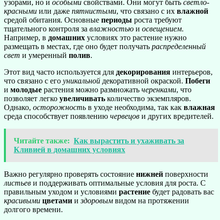
узорами, но и
особыми
свойствами. Они могут быть
светло-
красными
или даже
пятнистыми
, что связано с их
влажной
средой обитания. Основные
периоды
роста требуют
тщательного контроля за
влажностью
и
освещением
.
Например, в
домашних
условиях это растение нужно
размещать в местах, где оно будет получать
распределенный
свет
и умеренный
полив
.
Этот вид часто используется для
декорирования
интерьеров,
что связано с его
уникальной
декоративной окраской.
Побеги
и
молодые
растения можно размножать
черенками
, что
позволяет легко
увеличивать
количество экземпляров.
Однако,
осторожность
в уходе необходима, так как
влажная
среда способствует появлению
червецов
и других вредителей.
Читайте также:
Как вырастить и ухаживать за
Кливией в домашних условиях
Важно регулярно проверять состояние
нижней
поверхности
листьев
и поддерживать оптимальные условия для роста. С
правильным уходом и условиями
растение
будет радовать вас
красивыми
цветами
и
здоровым
видом на протяжении
долгого времени.