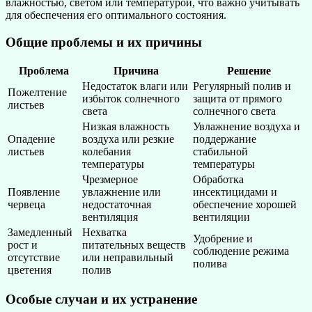
влажностью, светом или температурой, что важно учитывать
для обеспечения его оптимального состояния.
Общие проблемы и их причины
Проблема
Причина
Решение
Недостаток влаги или
Регулярный полив и
Пожелтение
избыток солнечного
защита от прямого
листьев
света
солнечного света
Низкая влажность
Увлажнение воздуха и
Опадение
воздуха или резкие
поддержание
листьев
колебания
стабильной
температуры
температуры
Чрезмерное
Обработка
Появление
увлажнение или
инсектицидами и
червеца
недостаточная
обеспечение хорошей
вентиляция
вентиляции
Замедленный
Нехватка
Удобрение и
рост и
питательных веществ
соблюдение режима
отсутствие
или неправильный
полива
цветения
полив
Особые случаи и их устранение