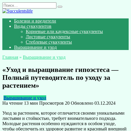
Перейти
Search
к
for:
содержанию
Болезни и вредители
Виды суккулентов
Корневые или каудексные суккуленты
Листовые суккуленты
Стеблевые суккуленты
Выращивание и уход
Главная
»
Выращивание и уход
«Уход и выращивание гипоэстеса —
Полный путеводитель по уходу за
растением»
Выращивание и уход
На чтение
13 мин
Просмотров
20
Обновлено
03.12.2024
Уход за растением, которое отличается своими уникальными
листьями и стойкостью, требует внимательного подхода.
Молодые растения особенно нуждаются в особом уходе,
чтобы обеспечить их здоровое развитие и красивый внешний