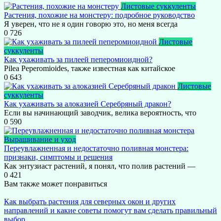
Листовые суккуленты
Растения, похожие на монстеру: подробное руководство
Я уверен, что не я один говорю это, но меня всегда
0
726
Листовые
суккуленты
Как ухаживать за пилеей пеперомиоидной?
Pilea Peperomioides, также известная как китайское
0
643
Листовые
суккуленты
Как ухаживать за алоказией Серебряный дракон?
Если вы начинающий заводчик, велика вероятность, что
0
590
Выращивание и уход
Переувлажненная и недостаточно поливная монстера:
признаки, симптомы и решения
Как энтузиаст растений, я понял, что полив растений —
0
421
Вам также может понравиться
Как выбрать растения для северных окон и других
направлений и какие советы помогут вам сделать правильный
выбор