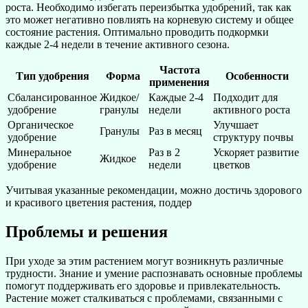
роста. Необходимо избегать переизбытка удобрений, так как
это может негативно повлиять на корневую систему и общее
состояние растения. Оптимально проводить подкормки
каждые 2-4 недели в течение активного сезона.
Частота
Тип удобрения
Форма
Особенности
применения
Сбалансированное
Жидкое/
Каждые 2-4
Подходит для
удобрение
гранулы
недели
активного роста
Органическое
Улучшает
Гранулы
Раз в месяц
удобрение
структуру почвы
Минеральное
Раз в 2
Ускоряет развитие
Жидкое
удобрение
недели
цветков
Учитывая указанные рекомендации, можно достичь здорового
и красивого цветения растения, поддер
Проблемы и решения
При уходе за этим растением могут возникнуть различные
трудности. Знание и умение распознавать основные проблемы
помогут поддерживать его здоровье и привлекательность.
Растение может сталкиваться с проблемами, связанными с