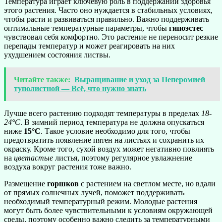
Температура играет ключевую роль в поддержании здоровья
этого растения. Часто оно нуждается в стабильных условиях,
чтобы расти и развиваться правильно. Важно поддерживать
оптимальные температурные параметры, чтобы
гипоэстес
чувствовал себя комфортно. Это растение не переносит резкие
перепады температур и может реагировать на них
ухудшением состояния листвы.
Читайте также:
Выращивание и уход за Пеперомией
туполистной — Всё, что нужно знать
Лучше всего растению подходят температуры в пределах
18-
24°C
. В зимний период температура не должна опускаться
ниже
15°C
. Такое условие необходимо для того, чтобы
предотвратить появление пятен на листьях и сохранить их
окраску. Кроме того, сухой воздух может негативно повлиять
на
цветастые
листья, поэтому регулярное увлажнение
воздуха вокруг растения тоже важно.
Размещение
горшков
с растением на светлом месте, но вдали
от прямых солнечных лучей, поможет поддерживать
необходимый температурный режим. Молодые растения
могут быть более чувствительными к условиям окружающей
среды, поэтому особенно важно следить за температурными