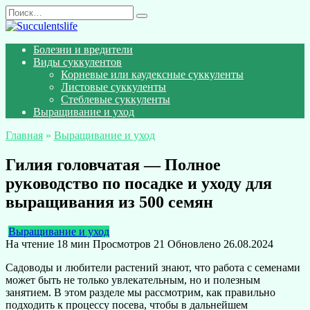
Перейти
Search
к
for:
содержанию
Болезни и вредители
Виды суккулентов
Корневые или каудексные суккуленты
Листовые суккуленты
Стеблевые суккуленты
Выращивание и уход
Главная
»
Выращивание и уход
Гилия головчатая — Полное
руководство по посадке и уходу для
выращивания из 500 семян
Выращивание и уход
На чтение
18 мин
Просмотров
21
Обновлено
26.08.2024
Садоводы и любители растений знают, что работа с семенами
может быть не только увлекательным, но и полезным
занятием. В этом разделе мы рассмотрим, как правильно
подходить к процессу посева, чтобы в дальнейшем