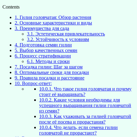
Contents
1.
Гилия головчатая: Обзор растения
2.
Основные характеристики и виды
3.
Преимущества для сада
3.1.
Эстетическая привлекательность
3.2.
Устойчивость к условиям
4.
Подготовка семян гилии
5.
Выбор качественных семян
6.
Процесс стратификации
6.1.
Методы и сроки
7.
Посадка гилии: Шаг за шагом
8.
Оптимальные сроки для посадки
9.
Правила посадки и расстояние
10.
Вопрос-ответ:
10.0.1.
Что такое гилия головчатая и почему
стоит её выращивать?
10.0.2.
Какие условия необходимы для
успешного выращивания гилии головчатой
из семян?
10.0.3.
Как ухаживать за гилией головчатой
после её посева и прорастания?
10.0.4.
Что делать, если семена гилии
головчатой не прорастают?