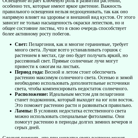
Освещение играет ключевую роль в развитии растений,
особенно тех, которые имеют яркое цветение. Важность
правильного освещения нельзя недооценивать, так как оно
напрямую влияет на здоровье и внешний вид кустов. От этого
зависит не только насыщенность окраски лепестков, но и
общее состояние листвы, что в свою очередь способствует
более активному росту побегов.
Свет:
Пеларгония, как и многие гераниевые, требует
много света. Лучше всего устанавливать горшок с
растением в местах, где оно будет получать яркий, но
рассеянный свет. Прямые солнечные лучи могут
привести к ожогам на листьях.
Период года:
Весной и летом стоит обеспечить
растению максимум солнечного света. Осенью и зимой
необходимо использовать дополнительные источники
света, чтобы компенсировать недостаток солнечного.
Расположение:
Идеальным местом для пеларгонии
станет подоконник, который выходит на юг или восток.
Это поможет растению расти и развиваться правильно.
Лампы:
В условиях недостатка естественного света
можно использовать специальные фитолампы. Они
помогут растению в периоды долгих зимних вечеров и
серых дней.
Следует помнить, что при нехватке света растение может