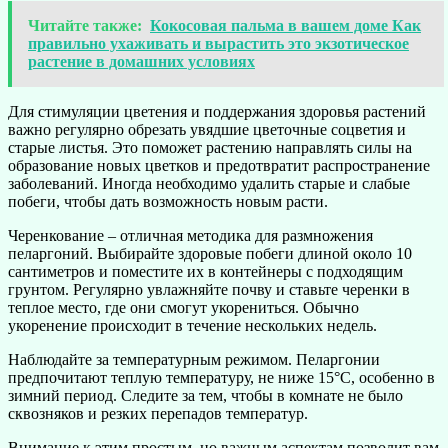
Читайте также:
Кокосовая пальма в вашем доме Как
правильно ухаживать и вырастить это экзотическое
растение в домашних условиях
Для стимуляции цветения и поддержания здоровья растений
важно регулярно обрезать увядшие цветочные соцветия и
старые листья. Это поможет растению направлять силы на
образование новых цветков и предотвратит распространение
заболеваний. Иногда необходимо удалить старые и слабые
побеги, чтобы дать возможность новым расти.
Черенкование – отличная методика для размножения
пеларгоний. Выбирайте здоровые побеги длиной около 10
сантиметров и поместите их в контейнеры с подходящим
грунтом. Регулярно увлажняйте почву и ставьте черенки в
теплое место, где они смогут укорениться. Обычно
укоренение происходит в течение нескольких недель.
Наблюдайте за температурным режимом. Пеларгонии
предпочитают теплую температуру, не ниже 15°C, особенно в
зимний период. Следите за тем, чтобы в комнате не было
сквозняков и резких перепадов температур.
Внимание к этим простым, но важным аспектам позволит вам