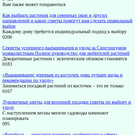
Вам также может понравиться
Как выбрать растения для северных окон и других
направлений и какие советы помогут вам сделать правильный
выбор
Каждому дому требуется индивидуальный подход к выбору
0
206
Секреты успешного выращивания и ухода за Сингониумом
ножколистным Полное руководство для любителей растений
Декоративные растения с экзотическим обликом становятся
0
183
«Выращивание деревьев из косточек дома лучшие виды и
рекомендации по уходу»
Заниматься посадкой растений из косточек – это не только
0
167
Луковичные цветы для весенней посадки советы по выбору и
уходу
С наступлением весны многие садоводы начинают
планировать
0
95
«Ратибида — описание растения, особенности и сферы