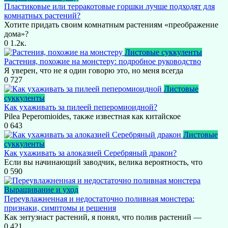
Пластиковые или терракотовые горшки лучше подходят для
комнатных растений?
Хотите придать своим комнатным растениям «преображение
дома»?
0
1.2к.
Листовые суккуленты
Растения, похожие на монстеру: подробное руководство
Я уверен, что не я один говорю это, но меня всегда
0
727
Листовые
суккуленты
Как ухаживать за пилеей пеперомиоидной?
Pilea Peperomioides, также известная как китайское
0
643
Листовые
суккуленты
Как ухаживать за алоказией Серебряный дракон?
Если вы начинающий заводчик, велика вероятность, что
0
590
Выращивание и уход
Переувлажненная и недостаточно поливная монстера:
признаки, симптомы и решения
Как энтузиаст растений, я понял, что полив растений —
0
421