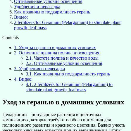
Оптимальные условия освещения
Удобрения и пересадка
Как правильно подкармливать герань
Видео:
2 fertilizers for Geranium (Pelargonium) to stimulate plant
growth, leaf mass
Contents
1.
Уход за геранью в домашних условиях
2.
Основные правила полива и освещения
2.1.
Частота полива и качество воды
2.2.
Оптимальные условия освещения
3.
Удобрения и пересадка
3.1.
Как правильно подкармливать герань
4.
Видео:
4.1.
2 fertilizers for Geranium (Pelargonium) to
stimulate plant growth, leaf mass
Уход за геранью в домашних условиях
Пеларгонии – популярные растения в цветочных
композициях, которые требуют особого внимания для
полноценного развития и красивого цветения. Важно учесть
несколько ключевых аспектов при их выращивании, чтобы