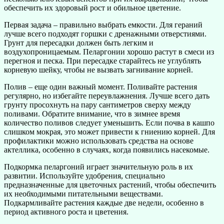
обеспечить их здоровый рост и обильное цветение.
Первая задача – правильно выбрать емкости. Для гераний
лучше всего подходят горшки с дренажными отверстиями.
Грунт для пересадки должен быть легким и
воздухопроницаемым. Пеларгонии хорошо растут в смеси из
перегноя и песка. При пересадке старайтесь не углублять
корневую шейку, чтобы не вызвать загнивание корней.
Полив – еще один важный момент. Поливайте растения
регулярно, но избегайте переувлажнения. Лучше всего дать
грунту просохнуть на пару сантиметров сверху между
поливами. Обратите внимание, что в зимнее время
количество поливов следует уменьшить. Если почва в кашпо
слишком мокрая, это может привести к гниению корней. Для
профилактики можно использовать средства на основе
актеллика, особенно в случаях, когда появились насекомые.
Подкормка пеларгоний играет значительную роль в их
развитии. Используйте удобрения, специально
предназначенные для цветочных растений, чтобы обеспечить
их необходимыми питательными веществами.
Подкармливайте растения каждые две недели, особенно в
период активного роста и цветения.