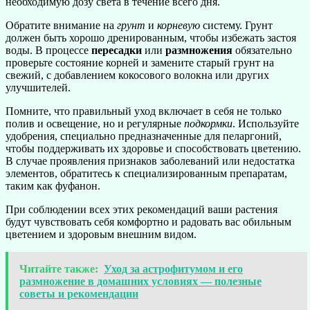
необходимую дозу света в течение всего дня.
Обратите внимание на
грунт
и
корневую
систему. Грунт
должен быть хорошо дренированным, чтобы избежать застоя
воды. В процессе
пересадки
или
размножения
обязательно
проверьте состояние корней и замените старый грунт на
свежий, с добавлением кокосового волокна или других
улучшителей.
Помните, что правильный уход включает в себя не только
полив и освещение, но и регулярные
подкормки
. Используйте
удобрения, специально предназначенные для пеларгоний,
чтобы поддерживать их здоровье и способствовать цветению.
В случае проявления признаков заболеваний или недостатка
элементов, обратитесь к специализированным препаратам,
таким как фуфанон.
При соблюдении всех этих рекомендаций ваши растения
будут чувствовать себя комфортно и радовать вас обильным
цветением и здоровым внешним видом.
Читайте также:
Уход за астрофитумом и его
размножение в домашних условиях — полезные
советы и рекомендации