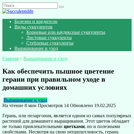
Перейти
Search
к
for:
содержанию
Болезни и вредители
Виды суккулентов
Корневые или каудексные суккуленты
Листовые суккуленты
Стеблевые суккуленты
Выращивание и уход
Главная
»
Выращивание и уход
Как обеспечить пышное цветение
герани при правильном уходе в
домашних условиях
Выращивание и уход
На чтение
8 мин
Просмотров
14
Обновлено
19.02.2025
Герань, или пеларгония, является одним из самых популярных
растений для домашнего выращивания. Этот цветок обладает
не только привлекательными
цветками
, но и полезными
свойствами. Несмотря на свою неприхотливость, герань