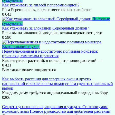
суккуленты
Как ухаживать за пилеей пеперомиоидной?
Pilea Peperomioides, также известная как китайское
0
643
Листовые
суккуленты
Как ухаживать за алоказией Серебряный дракон?
Если вы начинающий заводчик, велика вероятность, что
0
590
Выращивание и уход
Переувлажненная и недостаточно поливная монстера:
признаки, симптомы и решения
Как энтузиаст растений, я понял, что полив растений —
0
421
Вам также может понравиться
Как выбрать растения для северных окон и других
направлений и какие советы помогут вам сделать правильный
выбор
Каждому дому требуется индивидуальный подход к выбору
0
206
Секреты успешного выращивания и ухода за Сингониумом
ножколистным Полное руководство для любителей растений