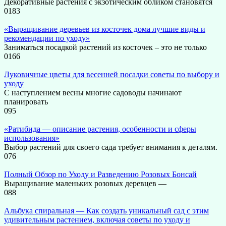
Декоративные растения с экзотическим обликом становятся
0
183
«Выращивание деревьев из косточек дома лучшие виды и
рекомендации по уходу»
Заниматься посадкой растений из косточек – это не только
0
166
Луковичные цветы для весенней посадки советы по выбору и
уходу
С наступлением весны многие садоводы начинают
планировать
0
95
«Ратибида — описание растения, особенности и сферы
использования»
Выбор растений для своего сада требует внимания к деталям.
0
76
Полный Обзор по Уходу и Разведению Розовых Бонсай
Выращивание маленьких розовых деревцев —
0
88
Альбука спиральная — Как создать уникальный сад с этим
удивительным растением, включая советы по уходу и