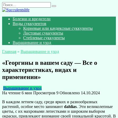
Перейти
Search
к
for:
содержанию
Болезни и вредители
Виды суккулентов
Корневые или каудексные суккуленты
Листовые суккуленты
Стеблевые суккуленты
Выращивание и уход
Главная
»
Выращивание и уход
«Георгины в вашем саду — Все о
характеристиках, видах и
применении»
Выращивание и уход
На чтение
6 мин
Просмотров
9
Обновлено
14.10.2024
В каждом летнем саду, среди ярких и разнообразных
растений, особое место занимают
dahlias
. Эти великолепные
цветы, с их махровыми лепестками и широким выбором
окраски, привлекают внимание своей уникальной красотой. В