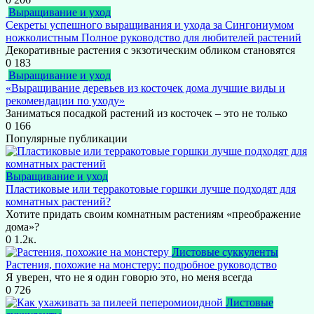
Выращивание и уход
Секреты успешного выращивания и ухода за Сингониумом
ножколистным Полное руководство для любителей растений
Декоративные растения с экзотическим обликом становятся
0
183
Выращивание и уход
«Выращивание деревьев из косточек дома лучшие виды и
рекомендации по уходу»
Заниматься посадкой растений из косточек – это не только
0
166
Популярные публикации
Выращивание и уход
Пластиковые или терракотовые горшки лучше подходят для
комнатных растений?
Хотите придать своим комнатным растениям «преображение
дома»?
0
1.2к.
Листовые суккуленты
Растения, похожие на монстеру: подробное руководство
Я уверен, что не я один говорю это, но меня всегда
0
726
Листовые