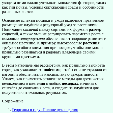
уходе за ними важно учитывать множество факторов, таких
как тип почвы, условия окружающей среды и особенности
различных сортов.
Основные аспекты посадки и ухода включают правильное
размещение
клубней
и регулярный уход за растениями.
Понимание
отличий
между сортами, их
форма
и
размер
соцветий, а также умение регулировать параметры роста с
помощью
гетероауксина
обеспечивают здоровое развитие и
обильное цветение. К примеру, высокорослые
растения
требуют особого внимания при посадке, чтобы они могли
правильно развиваться и радовать владельцев своими
крупными
цветками
.
В этом материале мы рассмотрим, как правильно выбирать
сорта, как ухаживать за
побегами
, чтобы они не страдали от
пагоды и обеспечивали максимальную декоративность.
Узнаем, как применять различные методы для достижения
великолепного цветения в любых
посадках
, начиная с
сентября до окончания лета, и следить за
клубнями
для
получения оптимальных результатов.
Содержание
Георгины в саду: Полное руководство