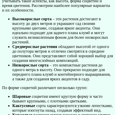
учитывать такие аспекты, как высота, форма соцветий и
время цветения. Рассмотрим наиболее популярные варианты
и их особенности.
Высокорослые сорта
– эти растения достигают в
высоту до двух метров и украшают сад своими
крупными цветами, создавая яркие акценты. Они
идеально подходят для заднего плана клумб и могут
служить великолепным фоном для более низкорослых
растений.
Среднерослые растения
обладают высотой от одного
до полутора метров и отлично смотрятся в середине
цветников. Они представляют собой хороший выбор для
создания многослойных композиций.
Низкорослые сорта
– это компактные растения до
одного метра в высоту. Они прекрасно подходят для
переднего плана клумб и контейнерного выращивания,
а также для создания ярких акцентов в саду.
По форме соцветий различают несколько групп:
Шаровые
соцветия имеют круглую форму и часто
бывают крупными, с плотными цветками.
Кактусовые
сорта характеризуются узкими лепестками,
которые изогнуты назад, создавая эффектный вид.
Куражные
растения имеют плоские и широкие цветки,