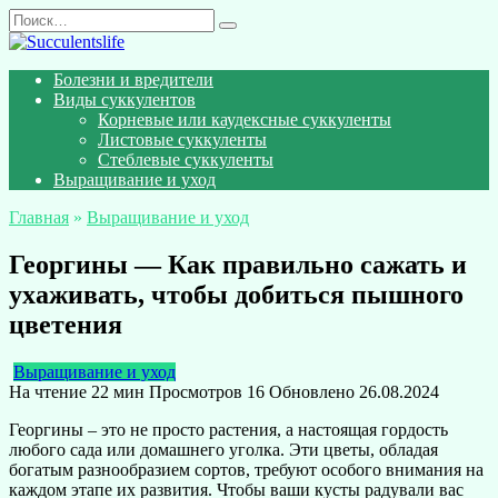
Перейти
Search
к
for:
содержанию
Болезни и вредители
Виды суккулентов
Корневые или каудексные суккуленты
Листовые суккуленты
Стеблевые суккуленты
Выращивание и уход
Главная
»
Выращивание и уход
Георгины — Как правильно сажать и
ухаживать, чтобы добиться пышного
цветения
Выращивание и уход
На чтение
22 мин
Просмотров
16
Обновлено
26.08.2024
Георгины – это не просто растения, а настоящая гордость
любого сада или домашнего уголка. Эти цветы, обладая
богатым разнообразием сортов, требуют особого внимания на
каждом этапе их развития. Чтобы ваши кусты радували вас