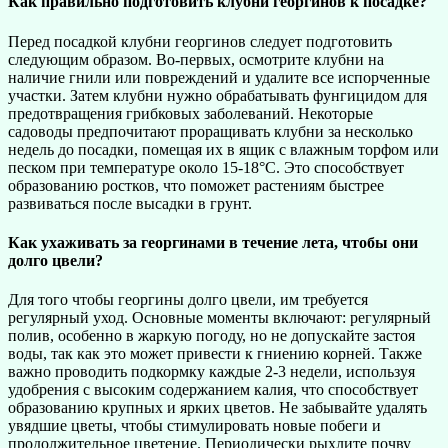
Как правильно подготовить клубни георгинов к посадке?
Перед посадкой клубни георгинов следует подготовить
следующим образом. Во-первых, осмотрите клубни на
наличие гнили или повреждений и удалите все испорченные
участки. Затем клубни нужно обрабатывать фунгицидом для
предотвращения грибковых заболеваний. Некоторые
садоводы предпочитают проращивать клубни за несколько
недель до посадки, помещая их в ящик с влажным торфом или
песком при температуре около 15-18°C. Это способствует
образованию ростков, что поможет растениям быстрее
развиваться после высадки в грунт.
Как ухаживать за георгинами в течение лета, чтобы они
долго цвели?
Для того чтобы георгины долго цвели, им требуется
регулярный уход. Основные моменты включают: регулярный
полив, особенно в жаркую погоду, но не допускайте застоя
воды, так как это может привести к гниению корней. Также
важно проводить подкормку каждые 2-3 недели, используя
удобрения с высоким содержанием калия, что способствует
образованию крупных и ярких цветов. Не забывайте удалять
увядшие цветы, чтобы стимулировать новые побеги и
продолжительное цветение. Периодически рыхлите почву