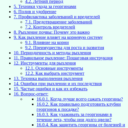
4.2.
Летний период
5.
Техники ухода за георгинами
6.
Полив и удобрение
7.
Профилактика заболеваний и вредителей
7.1.
Предотвращение заболеваний
7.2.
Контроль вредителей
8.
Рыхление почвы: Почему это важно
9.
Как рыхление влияет на корневую систему
9.1.
Влияние на корни
9.2.
Преимущества для роста и развития
10.
Периодичность и методы рыхления
11.
Правильное рыхление: Пошаговая инструкция
12.
Инструменты для рыхления
12.1.
Основные инструменты
12.2.
Как выбрать инструмент
13.
Техника выполнения рыхления
14.
Ошибки при рыхлении и их последствия
15.
Частые ошибки и как их избежать
16.
Вопрос-ответ:
16.0.1.
Когда лучше всего сажать георгины?
16.0.2.
Как правильно подготовить клубни
георгинов к посадке?
16.0.3.
Как ухаживать за георгинами в
течение лета, чтобы они долго цвели?
16.0.4.
Как защитить георгины от болезней и