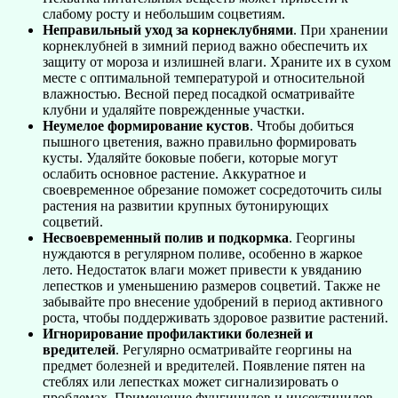
слабому росту и небольшим соцветиям.
Неправильный уход за корнеклубнями
. При хранении
корнеклубней в зимний период важно обеспечить их
защиту от мороза и излишней влаги. Храните их в сухом
месте с оптимальной температурой и относительной
влажностью. Весной перед посадкой осматривайте
клубни и удаляйте поврежденные участки.
Неумелое формирование кустов
. Чтобы добиться
пышного цветения, важно правильно формировать
кусты. Удаляйте боковые побеги, которые могут
ослабить основное растение. Аккуратное и
своевременное обрезание поможет сосредоточить силы
растения на развитии крупных бутонирующих
соцветий.
Несвоевременный полив и подкормка
. Георгины
нуждаются в регулярном поливе, особенно в жаркое
лето. Недостаток влаги может привести к увяданию
лепестков и уменьшению размеров соцветий. Также не
забывайте про внесение удобрений в период активного
роста, чтобы поддерживать здоровое развитие растений.
Игнорирование профилактики болезней и
вредителей
. Регулярно осматривайте георгины на
предмет болезней и вредителей. Появление пятен на
стеблях или лепестках может сигнализировать о
проблемах. Применение фунгицидов и инсектицидов