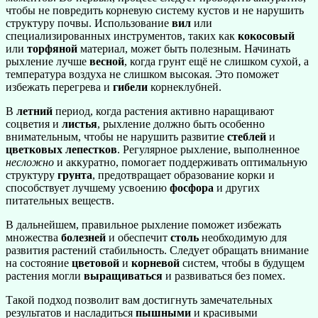
чтобы не повредить корневую систему кустов и не нарушить
структуру почвы. Использование
вил
или
специализированных инструментов, таких как
кокосовый
или
торфяной
материал, может быть полезным. Начинать
рыхление лучше
весной
, когда грунт ещё не слишком сухой, а
температура воздуха не слишком высокая. Это поможет
избежать перегрева и
гибели
корнеклубней.
В
летний
период, когда растения активно наращивают
соцветия и
листья
, рыхление должно быть особенно
внимательным, чтобы не нарушить развитие
стеблей
и
цветковых
лепестков
. Регулярное рыхление, выполненное
несложно
и аккуратно, помогает поддерживать оптимальную
структуру
грунта
, предотвращает образование корки и
способствует лучшему усвоению
фосфора
и других
питательных веществ.
В дальнейшем, правильное рыхление поможет избежать
множества
болезней
и обеспечит
столь
необходимую для
развития растений стабильность. Следует обращать внимание
на состояние
цветовой
и
корневой
систем, чтобы в будущем
растения могли
выращиваться
и развиваться без помех.
Такой подход позволит вам достигнуть замечательных
результатов и насладиться
пышными
и красивыми