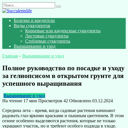
Перейти
Search
к
for:
содержанию
Болезни и вредители
Виды суккулентов
Корневые или каудексные суккуленты
Листовые суккуленты
Стеблевые суккуленты
Выращивание и уход
Главная
»
Выращивание и уход
Полное руководство по посадке и уходу
за гелиопсисом в открытом грунте для
успешного выращивания
Выращивание и уход
На чтение
17 мин
Просмотров
42
Обновлено
03.12.2024
Середина лета – время, когда садовые растения начинают
радовать глаз яркими красками и пышным цветением. В этом
сезоне особенно выделяются растения, которые не только
украшают участок, но и требуют особого подхода в уходе.