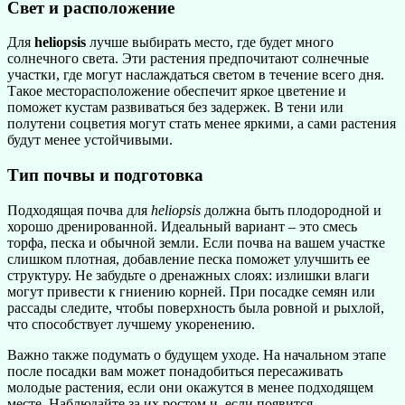
Свет и расположение
Для
heliopsis
лучше выбирать место, где будет много
солнечного света. Эти растения предпочитают солнечные
участки, где могут наслаждаться светом в течение всего дня.
Такое месторасположение обеспечит яркое цветение и
поможет кустам развиваться без задержек. В тени или
полутени соцветия могут стать менее яркими, а сами растения
будут менее устойчивыми.
Тип почвы и подготовка
Подходящая почва для
heliopsis
должна быть плодородной и
хорошо дренированной. Идеальный вариант – это смесь
торфа, песка и обычной земли. Если почва на вашем участке
слишком плотная, добавление песка поможет улучшить ее
структуру. Не забудьте о дренажных слоях: излишки влаги
могут привести к гниению корней. При посадке семян или
рассады следите, чтобы поверхность была ровной и рыхлой,
что способствует лучшему укоренению.
Важно также подумать о будущем уходе. На начальном этапе
после посадки вам может понадобиться пересаживать
молодые растения, если они окажутся в менее подходящем
месте. Наблюдайте за их ростом и, если появится