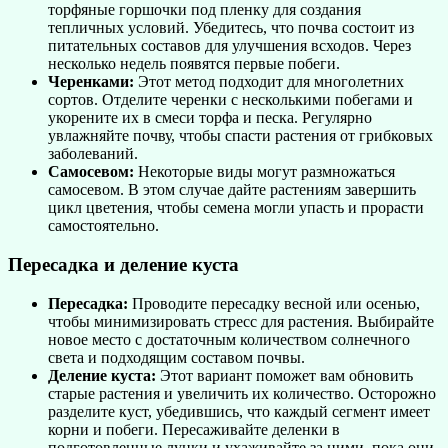
торфяные горшочки под пленку для создания
тепличных условий. Убедитесь, что почва состоит из
питательных составов для улучшения всходов. Через
несколько недель появятся первые побеги.
Черенками:
Этот метод подходит для многолетних
сортов. Отделите черенки с несколькими побегами и
укорените их в смеси торфа и песка. Регулярно
увлажняйте почву, чтобы спасти растения от грибковых
заболеваний.
Самосевом:
Некоторые виды могут размножаться
самосевом. В этом случае дайте растениям завершить
цикл цветения, чтобы семена могли упасть и прорасти
самостоятельно.
Пересадка и деление куста
Пересадка:
Проводите пересадку весной или осенью,
чтобы минимизировать стресс для растения. Выбирайте
новое место с достаточным количеством солнечного
света и подходящим составом почвы.
Деление куста:
Этот вариант поможет вам обновить
старые растения и увеличить их количество. Осторожно
разделите куст, убедившись, что каждый сегмент имеет
корни и побеги. Пересаживайте деленки в
подготовленные лунки и ухаживайте за ними, пока они