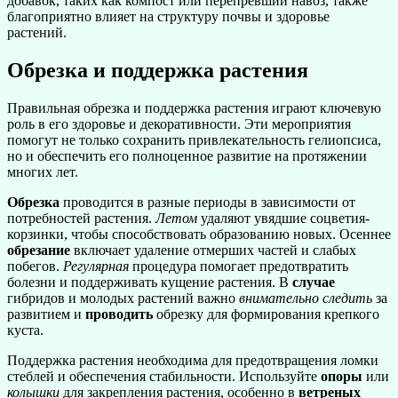
добавок, таких как компост или перепревший навоз, также
благоприятно влияет на структуру почвы и здоровье
растений.
Обрезка и поддержка растения
Правильная обрезка и поддержка растения играют ключевую
роль в его здоровье и декоративности. Эти мероприятия
помогут не только сохранить привлекательность гелиопсиса,
но и обеспечить его полноценное развитие на протяжении
многих лет.
Обрезка
проводится в разные периоды в зависимости от
потребностей растения.
Летом
удаляют увядшие соцветия-
корзинки, чтобы способствовать образованию новых. Осеннее
обрезание
включает удаление отмерших частей и слабых
побегов.
Регулярная
процедура помогает предотвратить
болезни и поддерживать кущение растения. В
случае
гибридов и молодых растений важно
внимательно следить
за
развитием и
проводить
обрезку для формирования крепкого
куста.
Поддержка растения необходима для предотвращения ломки
стеблей и обеспечения стабильности. Используйте
опоры
или
колышки
для закрепления растения, особенно в
ветреных