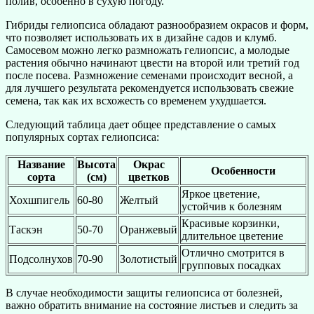
полив, особенно в сухую погоду.
Гибриды гелиопсиса обладают разнообразием окрасов и форм,
что позволяет использовать их в дизайне садов и клумб.
Самосевом можно легко размножать гелиопсис, а молодые
растения обычно начинают цвести на второй или третий год
после посева. Размножение семенами происходит весной, а
для лучшего результата рекомендуется использовать свежие
семена, так как их всхожесть со временем ухудшается.
Следующий таблица дает общее представление о самых
популярных сортах гелиопсиса:
Название
Высота
Окрас
Особенности
сорта
(см)
цветков
Яркое цветение,
Хохшпигель
60-80
Желтый
устойчив к болезням
Красивые корзинки,
Таскэн
50-70
Оранжевый
длительное цветение
Отлично смотрится в
Подсолнухов
70-90
Золотистый
групповых посадках
В случае необходимости защиты гелиопсиса от болезней,
важно обратить внимание на состояние листьев и следить за