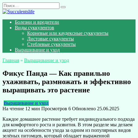
Перейти
Search
к
for:
содержанию
Болезни и вредители
Виды суккулентов
Корневые или каудексные суккуленты
Листовые суккуленты
Стеблевые суккуленты
Выращивание и уход
Главная
»
Выращивание и уход
Фикус Панда — Как правильно
ухаживать, размножать и эффективно
выращивать это растение
Выращивание и уход
На чтение
12 мин
Просмотров
6
Обновлено
25.06.2025
Каждое домашнее растение требует индивидуального подхода
для комфортного роста и развития. В этом разделе мы делаем
акцент на особенности ухода за одним из популярных видов
зелёных питомцев, который обладает выраженной