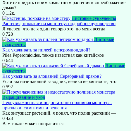
Хотите придать своим комнатным растениям «преображение
дома»?
0
1.2к.
Листовые суккуленты
Растения, похожие на монстеру: подробное руководство
Я уверен, что не я один говорю это, но меня всегда
0
728
Листовые
суккуленты
Как ухаживать за пилеей пеперомиоидной?
Pilea Peperomioides, также известная как китайское
0
644
Листовые
суккуленты
Как ухаживать за алоказией Серебряный дракон?
Если вы начинающий заводчик, велика вероятность, что
0
592
Выращивание и уход
Переувлажненная и недостаточно поливная монстера:
признаки, симптомы и решения
Как энтузиаст растений, я понял, что полив растений —
0
423
Вам также может понравиться