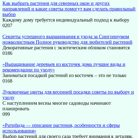
Как выбрать растения для северных окон и других
направлений и какие советы помогут вам сделать правильный
выбор
Каждому дому требуется индивидуальный подход к выбору
0
207
Секреты успешного выращивания и ухода за Сингониумом
ножколистным Полное руководство для любителей растений
Декоративные растения с экзотическим обликом становятся
0
186
«Выращивание деревьев из косточек дома лучшие виды и
рекомендации по уходу»
Заниматься посадкой растений из косточек – это не только
0
168
Луковичные цветы для весенней посадки советы по выбору и
уходу
С наступлением весны многие садоводы начинают
планировать
0
99
«Ратибида — описание растения, особенности и сферы
использования»
Выбор растений для своего сада требует внимания к деталям.