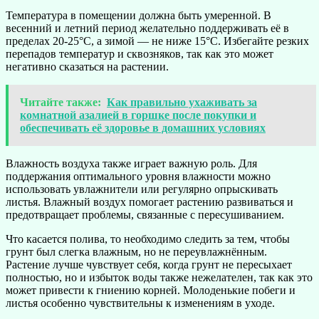
Температура в помещении должна быть умеренной. В
весенний и летний период желательно поддерживать её в
пределах 20-25°C, а зимой — не ниже 15°C. Избегайте резких
перепадов температур и сквозняков, так как это может
негативно сказаться на растении.
Читайте также:
Как правильно ухаживать за
комнатной азалией в горшке после покупки и
обеспечивать её здоровье в домашних условиях
Влажность воздуха также играет важную роль. Для
поддержания оптимального уровня влажности можно
использовать увлажнители или регулярно опрыскивать
листья. Влажный воздух помогает растению развиваться и
предотвращает проблемы, связанные с пересушиванием.
Что касается полива, то необходимо следить за тем, чтобы
грунт был слегка влажным, но не переувлажнённым.
Растение лучше чувствует себя, когда грунт не пересыхает
полностью, но и избыток воды также нежелателен, так как это
может привести к гниению корней. Молоденькие побеги и
листья особенно чувствительны к изменениям в уходе.