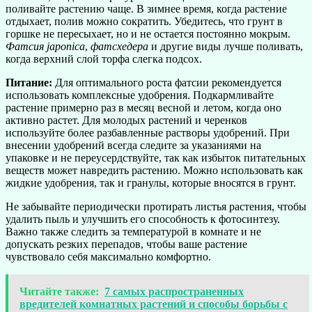
поливайте растению чаще. В зимнее время, когда растение
отдыхает, полив можно сократить. Убедитесь, что грунт в
горшке не пересыхает, но и не остается постоянно мокрым.
Фатсия japonica
,
фатсхедера
и другие виды лучше поливать,
когда верхний слой торфа слегка подсох.
Питание:
Для оптимального роста фатсии рекомендуется
использовать комплексные удобрения. Подкармливайте
растение примерно раз в месяц весной и летом, когда оно
активно растет. Для молодых растений и черенков
используйте более разбавленные растворы удобрений. При
внесении удобрений всегда следите за указаниями на
упаковке и не переусердствуйте, так как избыток питательных
веществ может навредить растению. Можно использовать как
жидкие удобрения, так и гранулы, которые вносятся в грунт.
Не забывайте периодически протирать листья растения, чтобы
удалить пыль и улучшить его способность к фотосинтезу.
Важно также следить за температурой в комнате и не
допускать резких перепадов, чтобы ваше растение
чувствовало себя максимально комфортно.
Читайте также:
7 самых распространенных
вредителей комнатных растений и способы борьбы с