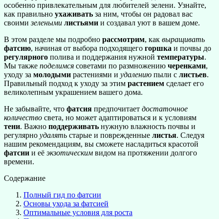
особенно привлекательным для любителей зелени. Узнайте,
как правильно
ухаживать
за ним, чтобы он радовал вас
своими
зелеными
листьями
и создавал уют в вашем доме.
В этом разделе мы подробно
рассмотрим
, как
выращивать
фатсию
, начиная от выбора подходящего
горшка
и почвы до
регулярного
полива и поддержания нужной
температуры
.
Мы также
поделимся
советами по размножению
черенками
,
уходу за
молодыми
растениями и
удалению
пыли с
листьев
.
Правильный подход к уходу за этим
растением
сделает его
великолепным украшением вашего дома.
Не забывайте, что
фатсия
предпочитает
достаточное
количество
света, но может адаптироваться и к условиям
тени
. Важно
поддерживать
нужную влажность почвы и
регулярно
удалять
старые и поврежденные
листья
. Следуя
нашим рекомендациям, вы сможете насладиться красотой
фатсии
и её
экзотическим
видом на протяжении долгого
времени.
Содержание
Полный гид по фатсии
Основы ухода за фатсией
Оптимальные условия для роста