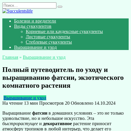
Перейти
Search
к
for:
содержанию
Болезни и вредители
Виды суккулентов
Корневые или каудексные суккуленты
Листовые суккуленты
Стеблевые суккуленты
Выращивание и уход
Главная
»
Выращивание и уход
Полный путеводитель по уходу и
выращиванию фатсии, экзотического
комнатного растения
Выращивание и уход
На чтение
13 мин
Просмотров
20
Обновлено
14.10.2024
Выращивание
фатсии
в домашних условиях – это не только
удовольствие, но и небольшое искусство. Эта
быстрорастущее
и
декоративное
растение приносит
атмосферу тропиков в любой интерьер, что делает его