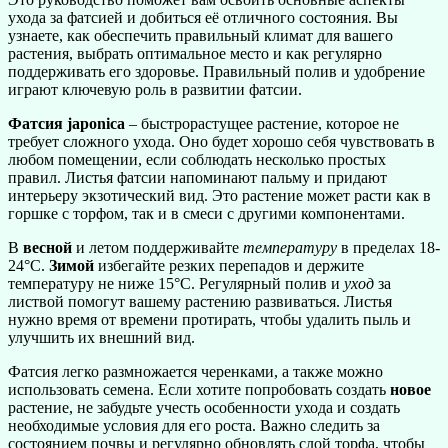
ухода за фатсией и добиться её отличного состояния. Вы
узнаете, как обеспечить правильный климат для вашего
растения, выбрать оптимальное место и как регулярно
поддерживать его здоровье. Правильный полив и удобрение
играют ключевую роль в развитии фатсии.
Фатсия japonica
– быстрорастущее растение, которое не
требует сложного ухода. Оно будет хорошо себя чувствовать в
любом помещении, если соблюдать несколько простых
правил. Листья фатсии напоминают пальму и придают
интерьеру экзотический вид. Это растение может расти как в
горшке с торфом, так и в смеси с другими компонентами.
В
весной
и летом поддерживайте
температуру
в пределах 18-
24°C.
Зимой
избегайте резких перепадов и держите
температуру не ниже 15°C. Регулярный полив и
уход
за
листвой помогут вашему растению развиваться. Листья
нужно время от времени протирать, чтобы удалить пыль и
улучшить их внешний вид.
Фатсия легко размножается черенками, а также можно
использовать семена. Если хотите попробовать создать
новое
растение, не забудьте учесть особенности ухода и создать
необходимые условия для его роста. Важно следить за
состоянием почвы и регулярно обновлять слой торфа, чтобы