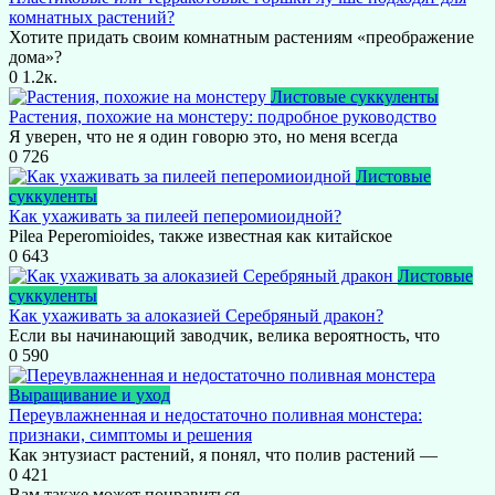
комнатных растений?
Хотите придать своим комнатным растениям «преображение
дома»?
0
1.2к.
Листовые суккуленты
Растения, похожие на монстеру: подробное руководство
Я уверен, что не я один говорю это, но меня всегда
0
726
Листовые
суккуленты
Как ухаживать за пилеей пеперомиоидной?
Pilea Peperomioides, также известная как китайское
0
643
Листовые
суккуленты
Как ухаживать за алоказией Серебряный дракон?
Если вы начинающий заводчик, велика вероятность, что
0
590
Выращивание и уход
Переувлажненная и недостаточно поливная монстера:
признаки, симптомы и решения
Как энтузиаст растений, я понял, что полив растений —
0
421
Вам также может понравиться