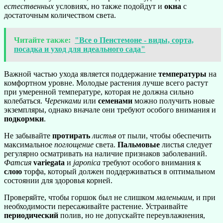
естественных
условиях, но также подойдут и
окна
с
достаточным количеством света.
Читайте также:
"Все о Пенстемоне - виды, сорта,
посадка и уход для идеального сада"
Важной частью ухода является поддержание
температуры
на
комфортном уровне. Молодые растения лучше всего растут
при умеренной температуре, которая не должна сильно
колебаться.
Черенками
или
семенами
можно получить новые
экземпляры, однако вначале они требуют особого внимания и
подкормки
.
Не забывайте
протирать
листья
от пыли, чтобы обеспечить
максимальное
поглощение
света.
Пальмовые
листья следует
регулярно осматривать на наличие признаков заболеваний.
Фатсия
variegata
и
japonica
требуют особого внимания к
слою
торфа, который должен поддерживаться в оптимальном
состоянии для здоровья корней.
Проверяйте, чтобы горшок был не слишком
маленьким
, и при
необходимости пересаживайте растение. Устраивайте
периодический
полив, но не допускайте переувлажнения,