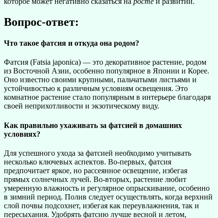
которое может негативно сказаться на
росте
и развитии.
Вопрос-ответ:
Что такое фатсия и откуда она родом?
Фатсия (Fatsia japonica) — это декоративное растение, родом
из Восточной Азии, особенно популярное в Японии и Корее.
Оно известно своими крупными, пальчатыми листьями и
устойчивостью к различным условиям освещения. Это
комнатное растение стало популярным в интерьере благодаря
своей неприхотливости и экзотическому виду.
Как правильно ухаживать за фатсией в домашних
условиях?
Для успешного ухода за фатсией необходимо учитывать
несколько ключевых аспектов. Во-первых, фатсия
предпочитает яркое, но рассеянное освещение, избегая
прямых солнечных лучей. Во-вторых, растение любит
умеренную влажность и регулярное опрыскивание, особенно
в зимний период. Полив следует осуществлять, когда верхний
слой почвы подсохнет, избегая как переувлажнения, так и
пересыхания. Удобрять фатсию лучше весной и летом,