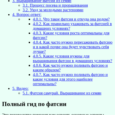
3.
Выращивание фатсии из семян
3.1.
Процесс посева и проращивания
3.2.
Уход за молодыми растениями
4.
Вопрос-ответ:
4.0.1.
Что такое фатсия и откуда она родом?
4.0.2.
Как правильно ухаживать за фатсией в
домашних условиях?
4.0.3.
Какие условия роста оптимальны для
фатсии?
4.0.4.
Как часто нужно пересаживать фатсию
и в какой почве она будет чувствовать себя
лучше?
4.0.5.
Какие условия нужны для
выращивания фатсии в домашних условиях?
4.0.6.
Как часто нужно поливать фатсию и
каким образом?
4.0.7.
Как часто нужно поливать фатсию и
какие условия для этого наиболее
оптимальны?
5.
Видео:
5.1.
Фатсия самурай. Выращивание из семян
Полный гид по фатсии
Это руководство поможет вам освоить основные аспекты