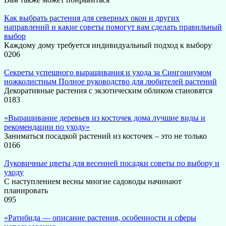
Как выбрать растения для северных окон и других
направлений и какие советы помогут вам сделать правильный
выбор
Каждому дому требуется индивидуальный подход к выбору
0
206
Секреты успешного выращивания и ухода за Сингониумом
ножколистным Полное руководство для любителей растений
Декоративные растения с экзотическим обликом становятся
0
183
«Выращивание деревьев из косточек дома лучшие виды и
рекомендации по уходу»
Заниматься посадкой растений из косточек – это не только
0
166
Луковичные цветы для весенней посадки советы по выбору и
уходу
С наступлением весны многие садоводы начинают
планировать
0
95
«Ратибида — описание растения, особенности и сферы