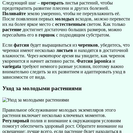
Следующий шаг –
протирать
листья растений, чтобы
предотвратить развитие плесени и других болезней.
Поливайте
землю умеренно, чтобы не переувлажнить её.
После появления первых
молодых
всходов,
можно
перевести
их на более яркое место с
естественным
светом. Как только
растение
достигнет достаточно больших размеров, можно
пересадить
его в
горшок
с подходящим субстратом.
Если
фатсия
будет выращиваться из
черенков
, убедитесь, что
черенки имеют несколько
листьев
и находятся в достаточной
влажности.
Через некоторое время
вы увидите, как черенок
укоренится и начнет активно расти.
Фатсия japonica
и
variegata
требуют немного разные условия, поэтому важно
внимательно следить за их развитием и адаптировать уход в
зависимости от вида.
Уход за молодыми растениями
Правильное обслуживание молодых экземпляров этого
растения включает несколько ключевых моментов.
Регулярный
полив и внимание к окружающим условиям
помогут обеспечить здоровый рост. Обратите внимание на
освещение: лучше всего, если растение будет находиться в