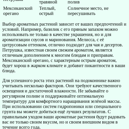
травяной
полив
Мексиканский
Теплый,
Солнечное место, не
орегано
острый
пересушивать
Выбор ароматных растений зависит от ваших предпочтений и
условий. Например, базилик с его пряным запахом можно
использовать не только в качестве украшения, но и для
ароматизации соусов и маринования. Мелисса, с её
цитрусовым оттенком, отлично подходит для чая и десертов.
Петрушка, известная своим свежим ароматом, является
отличным дополнением к многим блюдам и приправам.
Мексиканский орегано, с характерным острым ароматом,
будет хорош в жарком климате и добавит пикантности в ваши
блюда.
Для успешного роста этих растений на подоконнике важно
учитывать несколько факторов. Они требуют качественного
освещения и достаточной влажности. Не забывайте о
регулярном поливе и поддерживайте оптимальную
температуру для комфортного наращивания зелёной массы.
При использовании систем гидропоники или специального
грунта вы можете добиться ещё лучших результатов. С
правильным уходом ваши ароматные растения будут радовать
вас не только своим вкусом, но и своим внешним видом в
течение всего года.