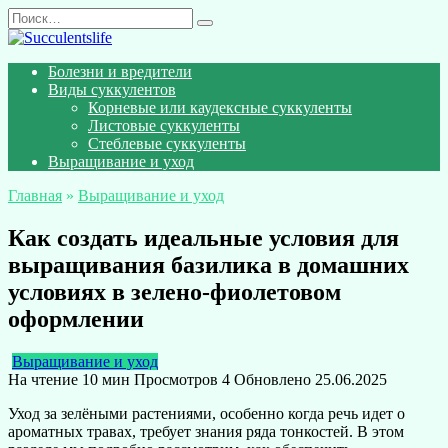
Перейти
Search
к
for:
содержанию
Болезни и вредители
Виды суккулентов
Корневые или каудексные суккуленты
Листовые суккуленты
Стеблевые суккуленты
Выращивание и уход
Главная
»
Выращивание и уход
Как создать идеальные условия для
выращивания базилика в домашних
условиях в зелено-фиолетовом
оформлении
Выращивание и уход
На чтение
10 мин
Просмотров
4
Обновлено
25.06.2025
Уход за зелёными растениями, особенно когда речь идет о
ароматных травах, требует знания ряда тонкостей. В этом