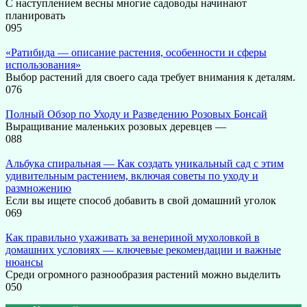
С наступлением весны многие садоводы начинают
планировать
0
95
«Ратибида — описание растения, особенности и сферы
использования»
Выбор растений для своего сада требует внимания к деталям.
0
76
Полный Обзор по Уходу и Разведению Розовых Бонсай
Выращивание маленьких розовых деревцев —
0
88
Альбука спиральная — Как создать уникальный сад с этим
удивительным растением, включая советы по уходу и
размножению
Если вы ищете способ добавить в свой домашний уголок
0
69
Как правильно ухаживать за венериной мухоловкой в
домашних условиях — ключевые рекомендации и важные
нюансы
Среди огромного разнообразия растений можно выделить
0
50