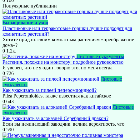
0
166
Популярные публикации
Выращивание и уход
Пластиковые или терракотовые горшки лучше подходят для
комнатных растений?
Хотите придать своим комнатным растениям «преображение
дома»?
0
1.2к.
Листовые суккуленты
Растения, похожие на монстеру: подробное руководство
Я уверен, что не я один говорю это, но меня всегда
0
726
Листовые
суккуленты
Как ухаживать за пилеей пеперомиоидной?
Pilea Peperomioides, также известная как китайское
0
643
Листовые
суккуленты
Как ухаживать за алоказией Серебряный дракон?
Если вы начинающий заводчик, велика вероятность, что
0
590