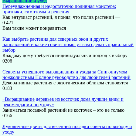
Выращивание и уход
Переувлажненная и недостаточно поливная монстера:
признаки, симптомы и решения
Как энтузиаст растений, я понял, что полив растений —
0
421
Вам также может понравиться
Как выбрать растения для северных окон и других
направлений и какие советы помогут вам сделать правильный
выбор
Каждому дому требуется индивидуальный подход к выбору
0
206
Секреты успешного выращивания и ухода за Сингониумом
ножколистным Полное руководство для любителей растений
Декоративные растения с экзотическим обликом становятся
0
183
«Выращивание деревьев из косточек дома лучшие виды и
рекомендации по уходу»
Заниматься посадкой растений из косточек – это не только
0
166
Луковичные цветы для весенней посадки советы по выбору и
уходу