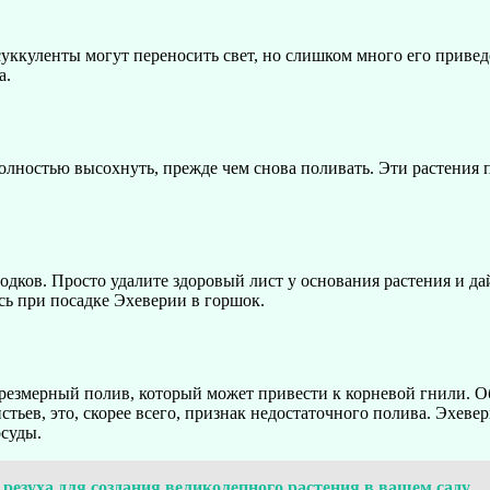
суккуленты могут переносить свет, но слишком много его приве
а.
 полностью высохнуть, прежде чем снова поливать. Эти растен
ков. Просто удалите здоровый лист у основания растения и дайт
ь при посадке Эхеверии в горшок.
езмерный полив, который может привести к корневой гнили. Об
стьев, это, скорее всего, признак недостаточного полива. Эхев
осуды.
резуха для создания великолепного растения в вашем саду