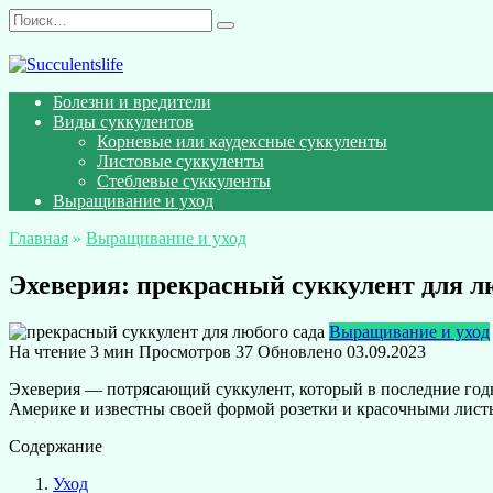
Перейти
Search
к
for:
содержанию
Болезни и вредители
Виды суккулентов
Корневые или каудексные суккуленты
Листовые суккуленты
Стеблевые суккуленты
Выращивание и уход
Главная
»
Выращивание и уход
Эхеверия: прекрасный суккулент для л
Выращивание и уход
На чтение
3 мин
Просмотров
37
Обновлено
03.09.2023
Эхеверия — потрясающий суккулент, который в последние годы
Америке и известны своей формой розетки и красочными лист
Содержание
Уход