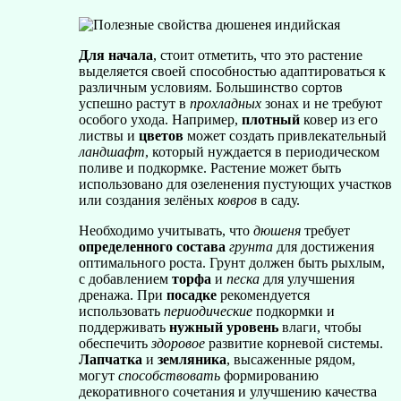
Для начала
, стоит отметить, что это растение
выделяется своей способностью адаптироваться к
различным условиям. Большинство сортов
успешно растут в
прохладных
зонах и не требуют
особого ухода. Например,
плотный
ковер из его
листвы и
цветов
может создать привлекательный
ландшафт
, который нуждается в периодическом
поливе и подкормке. Растение может быть
использовано для озеленения пустующих участков
или создания зелёных
ковров
в саду.
Необходимо учитывать, что
дюшеня
требует
определенного состава
грунта
для достижения
оптимального роста. Грунт должен быть рыхлым,
с добавлением
торфа
и
песка
для улучшения
дренажа. При
посадке
рекомендуется
использовать
периодические
подкормки и
поддерживать
нужный уровень
влаги, чтобы
обеспечить
здоровое
развитие корневой системы.
Лапчатка
и
земляника
, высаженные рядом,
могут
способствовать
формированию
декоративного сочетания и улучшению качества