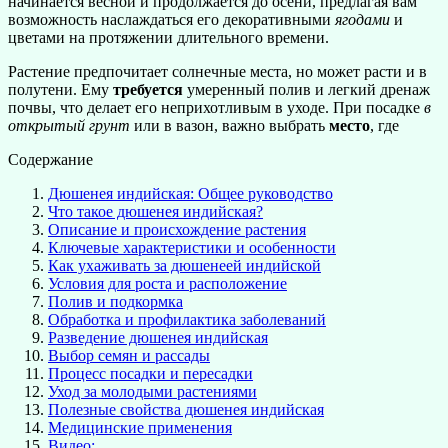
начинается весной и продолжается до осени, предлагая вам
возможность наслаждаться его декоративными
ягодами
и
цветами на протяжении длительного времени.
Растение предпочитает солнечные места, но может расти и в
полутени. Ему
требуется
умеренный полив и легкий дренаж
почвы, что делает его неприхотливым в уходе. При посадке
в
открытый грунт
или в вазон, важно выбрать
место
, где
Содержание
Дюшенея индийская: Общее руководство
Что такое дюшенея индийская?
Описание и происхождение растения
Ключевые характеристики и особенности
Как ухаживать за дюшенеей индийской
Условия для роста и расположение
Полив и подкормка
Обработка и профилактика заболеваний
Разведение дюшенея индийская
Выбор семян и рассады
Процесс посадки и пересадки
Уход за молодыми растениями
Полезные свойства дюшенея индийская
Медицинские применения
Видео: