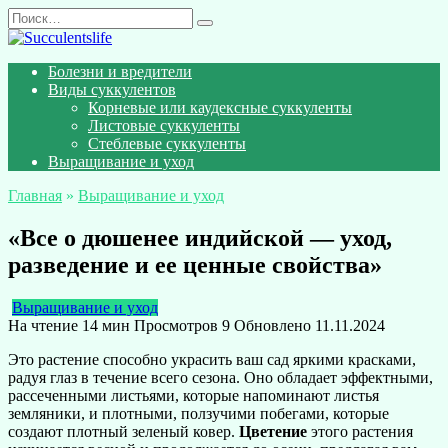
Перейти
Search
к
for:
содержанию
Болезни и вредители
Виды суккулентов
Корневые или каудексные суккуленты
Листовые суккуленты
Стеблевые суккуленты
Выращивание и уход
Главная
»
Выращивание и уход
«Все о дюшенее индийской — уход,
разведение и ее ценные свойства»
Выращивание и уход
На чтение
14 мин
Просмотров
9
Обновлено
11.11.2024
Это растение способно украсить ваш сад яркими красками,
радуя глаз в течение всего сезона. Оно обладает эффектными,
рассеченными листьями, которые напоминают листья
земляники, и плотными, ползучими побегами, которые
создают плотный зеленый ковер.
Цветение
этого растения