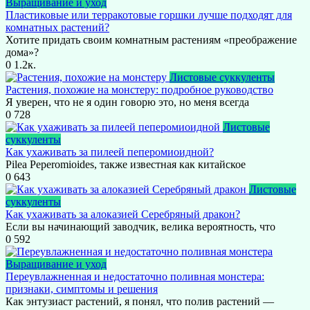
Выращивание и уход
Пластиковые или терракотовые горшки лучше подходят для
комнатных растений?
Хотите придать своим комнатным растениям «преображение
дома»?
0
1.2к.
Листовые суккуленты
Растения, похожие на монстеру: подробное руководство
Я уверен, что не я один говорю это, но меня всегда
0
728
Листовые
суккуленты
Как ухаживать за пилеей пеперомиоидной?
Pilea Peperomioides, также известная как китайское
0
643
Листовые
суккуленты
Как ухаживать за алоказией Серебряный дракон?
Если вы начинающий заводчик, велика вероятность, что
0
592
Выращивание и уход
Переувлажненная и недостаточно поливная монстера:
признаки, симптомы и решения
Как энтузиаст растений, я понял, что полив растений —