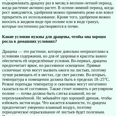
подкармливать драцену раз в месяц в весенне-летний период,
когда растение активно растет. В осенне-зимний период, когда
рост замедляется, удобрения можно применять реже или вовсе
прекратить их использование. Кроме того, удобрения можно
вносить в жидком виде при поливе или в виде гранул,
которые постепенно растворяются в почве.
Какие условия нужны для драцены, чтобы она хорошо
росла в домашних условиях?
Драцена — это растение, которое довольно неприхотливо к
условиям содержания, но для её здоровья и красоты важно
обеспечить ей определённые условия. Во-первых, драцена
предпочитает яркое, но рассеянное освещение. Прямые
солнечные лучи могут вызвать ожоги на листьях, поэтому
лучше размещать её в местах, где свет рассеян. Во-вторых,
температура в помещении должна быть в пределах 18–25°C.
Резкие перепады температур и сквозняки могут негативно
сказаться на её состоянии. Также стоит помнить о регулярном
поливе — почва должна быть слегка влажной, но не
переувлажнённой. Не забывайте про хороший дренаж, чтобы
избежать застоя воды. Что касается влажности, то драцена
предпочитает умеренно влажный воздух, поэтому
периодическое опрыскивание её листьев будет полезным.