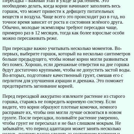
Пересадка – важный этап в уходе за растением. Это
необходимо делать, когда корни начинают заполнять весь
горшок, что может привести к дефициту питательных
веществ и воздуха. Чаще всего это происходит раз в год, но
точное время зависит от роста и состояния зелёного друга.
Обычно, молодые экземпляры требуют пересадки чаще,
примерно раз в 12 месяцев, тогда как более взрослые особи
можно пересаживать реже.
При пересадке важно учитывать несколько моментов. Во-
первых, выберите горшок, который на несколько сантиметров
больше предыдущего, чтобы новые корни могли развиваться
без помех. Хорошо, если дренажные отверстия на дне горшка
будут достаточно крупными, чтобы не допустить застой воды.
Во-вторых, подготовьте качественный грунт, смешав его с
перлитом для улучшения аэрации и дренажа. Это поможет
предотвратить загнивание корней.
Перед пересадкой аккуратно извлеките растение из старого
горшка, стараясь не повредить корневую систему. Если
видите, что корни образуют плотные комочки, немного
расправьте их, чтобы они могли лучше освоиться в новом
грунте. После пересадки, поливайте растение умеренно,
чтобы грунт не пересыхал и не был слишком мокрым. Не
забывайте, что период адаптации может занять несколько
недель, поэтому важно следить за состоянием растения и