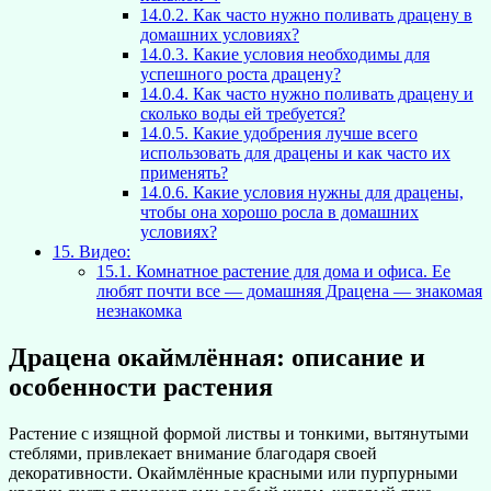
14.0.2.
Как часто нужно поливать драцену в
домашних условиях?
14.0.3.
Какие условия необходимы для
успешного роста драцену?
14.0.4.
Как часто нужно поливать драцену и
сколько воды ей требуется?
14.0.5.
Какие удобрения лучше всего
использовать для драцены и как часто их
применять?
14.0.6.
Какие условия нужны для драцены,
чтобы она хорошо росла в домашних
условиях?
15.
Видео:
15.1.
Комнатное растение для дома и офиса. Ее
любят почти все — домашняя Драцена — знакомая
незнакомка
Драцена окаймлённая: описание и
особенности растения
Растение с изящной формой листвы и тонкими, вытянутыми
стеблями, привлекает внимание благодаря своей
декоративности. Окаймлённые красными или пурпурными