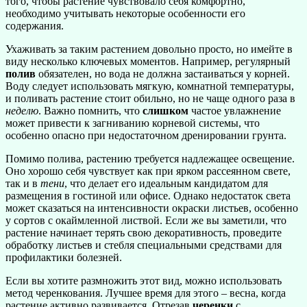
того, чтобы растение чувствовало себя комфортно,
необходимо учитывать некоторые особенности его
содержания.
Ухаживать за таким растением довольно просто, но имейте в
виду несколько ключевых моментов. Например, регулярный
полив
обязателен, но вода не должна застаиваться у корней.
Воду следует использовать мягкую, комнатной температуры,
и поливать растение стоит обильно, но не чаще одного раза в
неделю
. Важно помнить, что
слишком
частое увлажнение
может привести к загниванию корневой системы, что
особенно опасно при недостаточном дренировании грунта.
Помимо полива, растению требуется надлежащее освещение.
Оно хорошо себя чувствует как при ярком рассеянном свете,
так и в
тени
, что делает его идеальным кандидатом для
размещения в гостиной или офисе. Однако недостаток света
может сказаться на интенсивности окраски листьев, особенно
у сортов с окаймленной листвой. Если же вы заметили, что
растение начинает терять свою декоративность, проведите
обработку листьев и стебля специальными средствами для
профилактики болезней.
Если вы хотите размножить этот вид, можно использовать
метод черенкования. Лучшее время для этого – весна, когда
растение активно развивается. Отрезав
черенки
с