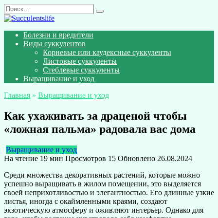
Перейти
Search
к
for:
содержанию
Болезни и вредители
Виды суккулентов
Корневые или каудексные суккуленты
Листовые суккуленты
Стеблевые суккуленты
Выращивание и уход
Главная
»
Выращивание и уход
Как ухаживать за драценой чтобы
«ложная пальма» радовала вас дома
Выращивание и уход
На чтение
19 мин
Просмотров
15
Обновлено
26.08.2024
Среди множества декоративных растений, которые можно
успешно выращивать в жилом помещении, это выделяется
своей неприхотливостью и элегантностью. Его длинные узкие
листья, иногда с окаймленными краями, создают
экзотическую атмосферу и оживляют интерьер. Однако для