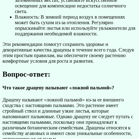
затемненных местах, установите искусственное
освещение для компенсации недостатка солнечного
света.
Влажность: В зимний период воздух в помещениях
может быть сухим из-за отопления. Регулярно
опрыскивайте листья или используйте увлажнители для
поддержания необходимой влажности.
Эти рекомендации помогут сохранить здоровье и
декоративные качества драцены в течение всего года. Следуя
этим простым правилам, вы обеспечите своему растению
комфортные условия для роста и развития.
Вопрос-ответ:
Что такое драцену называют «ложной пальмой»?
Драцену называют «ложной пальмой» из-за ее внешнего
сходства с настоящими пальмами. Это растение имеет
стройный ствол и длинные узкие листья, которые
напоминают пальмовые. Однако драцену не следует путать с
настоящими пальмами, поскольку они принадлежат к
различным ботаническим семействам. Драцены относятся к
семейству агавовых и имеют свои уникальные особенности,
отличающие их от пальм.