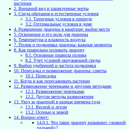
растения
2.
Внешний вид и характерные черты
3.
Среда обитания и естественные условия
3.1.
Типичные условия в природе
3.2.
Оптимальные условия в доме
4.
Размещение драцены в квартире: выбор места
5.
Освещение и его роль для драцены
6.
Температура и влажность воздуха
7.
Полив и подкормка драцены: важные моменты
8.
Как правильно поливать драцену
8.1.
Основные правила полива
8.2.
Учет условий окружающей среды
9.
Выбор удобрений и частота подкормки
10.
Пересадка и размножение драцены: советы
10.1.
Пересадка
11.
Когда и как пересаживать растение
12.
Размножение черенками и другими методами
12.1.
Размножение черенками
12.2.
Другие методы размножения
13.
Уход за драценой в разные времена года
13.1.
Весной и летом
13.2.
Осенью и зимой
14.
Вопрос-ответ:
14.0.1.
Что такое драцену называют «ложной
пальмой»?