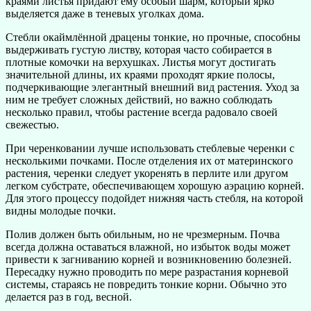
краями листья придают ему особый шарм, который ярко
выделяется даже в теневых уголках дома.
Стебли окаймлённой драцены тонкие, но прочные, способны
выдерживать густую листву, которая часто собирается в
плотные комочки на верхушках. Листья могут достигать
значительной длины, их краями проходят яркие полосы,
подчеркивающие элегантный внешний вид растения. Уход за
ним не требует сложных действий, но важно соблюдать
несколько правил, чтобы растение всегда радовало своей
свежестью.
При черенковании лучше использовать стеблевые черенки с
несколькими почками. После отделения их от материнского
растения, черенки следует укоренять в перлите или другом
легком субстрате, обеспечивающем хорошую аэрацию корней.
Для этого процессу подойдет нижняя часть стебля, на которой
видны молодые почки.
Полив должен быть обильным, но не чрезмерным. Почва
всегда должна оставаться влажной, но избыток воды может
привести к загниванию корней и возникновению болезней.
Пересадку нужно проводить по мере разрастания корневой
системы, стараясь не повредить тонкие корни. Обычно это
делается раз в год, весной.