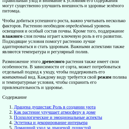
Правильный уход и внимание к условиям его содержания
могут существенно улучшить внешность и здоровье зелёного
питомца.
Чтобы добиться успешного роста, важно учитывать несколько
факторов. Растению необходим
определённый
уровень
освещения и особый состав почвы. Кроме того, поддержание
влажного
слоя почвы играет ключевую роль в его развитии.
Подходящие условия помогут растению лучше
адаптироваться и стать здоровым. Важными аспектами также
являются температура и регулярный полив.
Размножение этого
древесного
растения также имеет свои
особенности. В зависимости от сорта, может потребоваться
отдельный подход к уходу, чтобы поддерживать его
компактный
вид. Каждому виду требуется свой
режим
полива
и температурные условия, чтобы сохранить его
привлекательность и здоровье.
Содержание
Драцена душистая: Роль в создании уюта
Как растение улучшает атмосферу в доме
Психологические и эмоциональные аспекты
Эстетика и декорирование интерьера
Домашний уход за драценой душистой