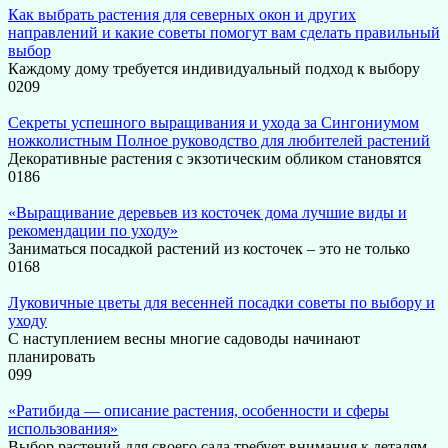
Как выбрать растения для северных окон и других
направлений и какие советы помогут вам сделать правильный
выбор
Каждому дому требуется индивидуальный подход к выбору
0
209
Секреты успешного выращивания и ухода за Сингониумом
ножколистным Полное руководство для любителей растений
Декоративные растения с экзотическим обликом становятся
0
186
«Выращивание деревьев из косточек дома лучшие виды и
рекомендации по уходу»
Заниматься посадкой растений из косточек – это не только
0
168
Луковичные цветы для весенней посадки советы по выбору и
уходу
С наступлением весны многие садоводы начинают
планировать
0
99
«Ратибида — описание растения, особенности и сферы
использования»
Выбор растений для своего сада требует внимания к деталям.