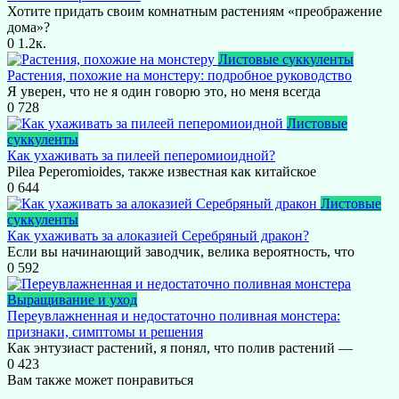
Хотите придать своим комнатным растениям «преображение
дома»?
0
1.2к.
Листовые суккуленты
Растения, похожие на монстеру: подробное руководство
Я уверен, что не я один говорю это, но меня всегда
0
728
Листовые
суккуленты
Как ухаживать за пилеей пеперомиоидной?
Pilea Peperomioides, также известная как китайское
0
644
Листовые
суккуленты
Как ухаживать за алоказией Серебряный дракон?
Если вы начинающий заводчик, велика вероятность, что
0
592
Выращивание и уход
Переувлажненная и недостаточно поливная монстера:
признаки, симптомы и решения
Как энтузиаст растений, я понял, что полив растений —
0
423
Вам также может понравиться