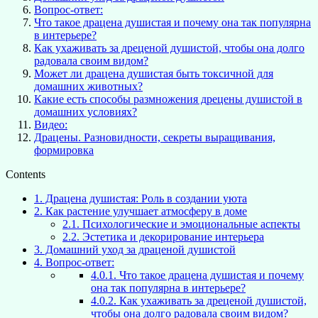
Вопрос-ответ:
Что такое драцена душистая и почему она так популярна
в интерьере?
Как ухаживать за дреценой душистой, чтобы она долго
радовала своим видом?
Может ли драцена душистая быть токсичной для
домашних животных?
Какие есть способы размножения дрецены душистой в
домашних условиях?
Видео:
Драцены. Разновидности, секреты выращивания,
формировка
Contents
1.
Драцена душистая: Роль в создании уюта
2.
Как растение улучшает атмосферу в доме
2.1.
Психологические и эмоциональные аспекты
2.2.
Эстетика и декорирование интерьера
3.
Домашний уход за драценой душистой
4.
Вопрос-ответ:
4.0.1.
Что такое драцена душистая и почему
она так популярна в интерьере?
4.0.2.
Как ухаживать за дреценой душистой,
чтобы она долго радовала своим видом?