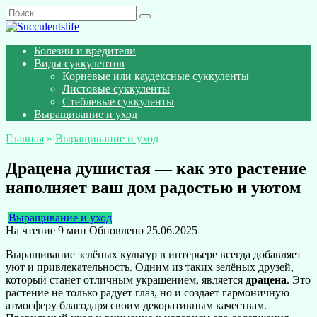
Перейти
Search
к
for:
содержанию
Болезни и вредители
Виды суккулентов
Корневые или каудексные суккуленты
Листовые суккуленты
Стеблевые суккуленты
Выращивание и уход
Главная
»
Выращивание и уход
Драцена душистая — как это растение
наполняет ваш дом радостью и уютом
Выращивание и уход
На чтение
9 мин
Обновлено
25.06.2025
Выращивание зелёных культур в интерьере всегда добавляет
уют и привлекательность. Одним из таких зелёных друзей,
который станет отличным украшением, является
драцена
. Это
растение не только радует глаз, но и создает гармоничную
атмосферу благодаря своим декоративным качествам.