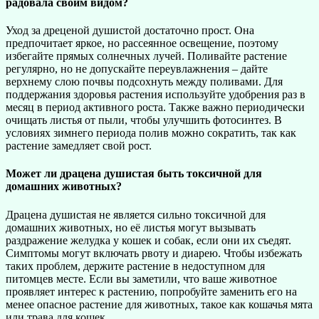
радовала своим видом?
Уход за дреценой душистой достаточно прост. Она
предпочитает яркое, но рассеянное освещение, поэтому
избегайте прямых солнечных лучей. Поливайте растение
регулярно, но не допускайте переувлажнения – дайте
верхнему слою почвы подсохнуть между поливами. Для
поддержания здоровья растения используйте удобрения раз в
месяц в период активного роста. Также важно периодически
очищать листья от пыли, чтобы улучшить фотосинтез. В
условиях зимнего периода полив можно сократить, так как
растение замедляет свой рост.
Может ли драцена душистая быть токсичной для
домашних животных?
Драцена душистая не является сильно токсичной для
домашних животных, но её листья могут вызывать
раздражение желудка у кошек и собак, если они их съедят.
Симптомы могут включать рвоту и диарею. Чтобы избежать
таких проблем, держите растение в недоступном для
питомцев месте. Если вы заметили, что ваше животное
проявляет интерес к растению, попробуйте заменить его на
менее опасное растение для животных, такое как кошачья мята
или трава для кошек.