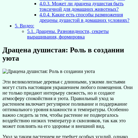
4.0.3.
Может ли драцена душистая быть
токсичной для домашних животных?
4.0.4.
Какие есть способы размножения
дрецены душистой в домашних условиях?
5.
Видео:
5.1.
Драцены. Разновидности, секреты
выращивания, формировка
Драцена душистая: Роль в создании
уюта
Эти великолепные деревья с длинными, узкими листьями
могут стать настоящим украшением любого помещения. Они
не только придают интерьеру свежесть, но и создают
атмосферу спокойствия и уюта. Правильный уход за
растением включает регулярное поливание и поддержание
оптимального уровня влажности и температуры. Особенно
важно следить за тем, чтобы растение не подвергалось
воздействию низких температур и сквозняков, так как это
может повлиять на его здоровье и внешний вид.
Уход за таким растением не требует особых усилий, однако