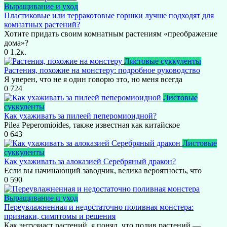
Выращивание и уход
Пластиковые или терракотовые горшки лучше подходят для
комнатных растений?
Хотите придать своим комнатным растениям «преображение
дома»?
0
1.2к.
Листовые суккуленты
Растения, похожие на монстеру: подробное руководство
Я уверен, что не я один говорю это, но меня всегда
0
724
Листовые
суккуленты
Как ухаживать за пилеей пеперомиоидной?
Pilea Peperomioides, также известная как китайское
0
643
Листовые
суккуленты
Как ухаживать за алоказией Серебряный дракон?
Если вы начинающий заводчик, велика вероятность, что
0
590
Выращивание и уход
Переувлажненная и недостаточно поливная монстера:
признаки, симптомы и решения
Как энтузиаст растений, я понял, что полив растений —