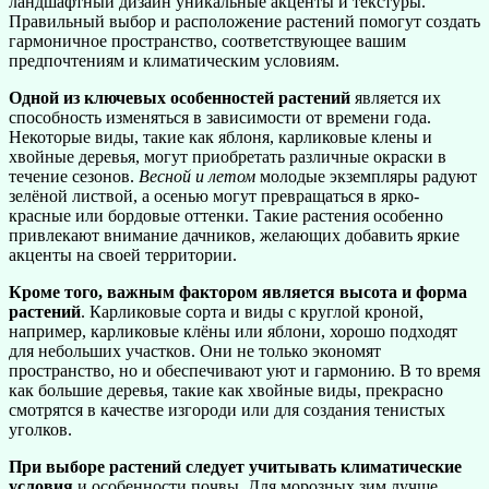
ландшафтный дизайн уникальные акценты и текстуры.
Правильный выбор и расположение растений помогут создать
гармоничное пространство, соответствующее вашим
предпочтениям и климатическим условиям.
Одной из ключевых особенностей растений
является их
способность изменяться в зависимости от времени года.
Некоторые виды, такие как яблоня, карликовые клены и
хвойные деревья, могут приобретать различные окраски в
течение сезонов.
Весной и летом
молодые экземпляры радуют
зелёной листвой, а осенью могут превращаться в ярко-
красные или бордовые оттенки. Такие растения особенно
привлекают внимание дачников, желающих добавить яркие
акценты на своей территории.
Кроме того, важным фактором является высота и форма
растений
. Карликовые сорта и виды с круглой кроной,
например, карликовые клёны или яблони, хорошо подходят
для небольших участков. Они не только экономят
пространство, но и обеспечивают уют и гармонию. В то время
как большие деревья, такие как хвойные виды, прекрасно
смотрятся в качестве изгороди или для создания тенистых
уголков.
При выборе растений следует учитывать климатические
условия
и особенности почвы. Для морозных зим лучше