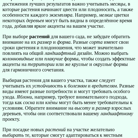
достижения лучших результатов важно учитывать
месяцы
, в
которые растения начинают цвести или плодоносить, а также
особенности каждого
экземпляра
. Например,
мелкие
цветки
некоторых
деревьев
могут быть видны в определённое время
года, добавляя яркие акценты на вашем участке.
При выборе
растений
для вашего сада, не забудьте обратить
внимание на их
размер
и
форма
. Разные
сорта
имеют свои
сроки цветения и плодоношения, что может значительно
повлиять на общий
ландшафтный
дизайн. Можно выбрать
колонновидные
или
плакучие
формы, чтобы создать эффектные
акценты на
территории
или же
круглые
и
округлые
формы
для гармоничного сочетания.
Выбирая растения для вашего участка, также следует
учитывать их
устойчивость
к
болезням
и
вредителям
. Разные
виды имеют разные потребности и могут требовать особого
ухода.
Яблони
, например, требуют внимательного подхода,
тогда как
сосна
или
клёны
могут быть менее требовательны к
условиям. Обратите внимание на
высоту
и
размер
взрослых
деревьев, чтобы они соответствовали вашему
ландшафтному
проекту.
При посадке новых
растений
на участке желательно
выбирать
те, которые смогут адаптироваться к местным