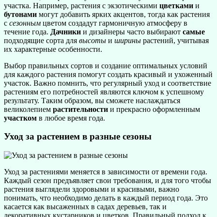
участка. Например, растения с экзотическими
цветками
и
бутонами
могут добавить ярких акцентов, тогда как растения
с
сезонным
цветом создадут гармоничную атмосферу в
течение года.
Дачники
и дизайнеры часто выбирают
самые
подходящие сорта для
высоты
и
ширины
растений, учитывая
их характерные особенности.
Выбор правильных сортов и создание оптимальных условий
для каждого растения помогут создать красивый и ухоженный
участок. Важно помнить, что регулярный уход и соответствие
растениям его потребностей являются ключом к успешному
результату. Таким образом, вы сможете наслаждаться
великолепием
растительности
и прекрасно оформленным
участком
в любое время года.
Уход за растением в разные сезоны
Уход за растениями меняется в зависимости от времени года.
Каждый сезон предъявляет свои требования, и для того чтобы
растения выглядели здоровыми и красивыми, важно
понимать, что необходимо делать в каждый период года. Это
касается как высаженных в садах деревьев, так и
декоративных кустарников и цветков. Правильный подход к