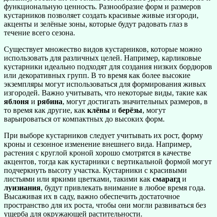
функциональную ценность. Разнообразие форм и размеров
кустарников позволяет создать красивые живые изгороди,
акценты и зелёные зоны, которые будут радовать глаз в
течение всего сезона.
Существует множество видов кустарников, которые можно
использовать для различных целей. Например, карликовые
кустарники идеально подходят для создания низких бордюров
или декоративных групп. В то время как более высокие
экземпляры могут использоваться для формирования живых
изгородей. Важно учитывать, что некоторые виды, такие как
яблоня
и
рябина
, могут достигать значительных размеров, в
то время как другие, как
клёны
и
берёзы
, могут
варьироваться от компактных до высоких форм.
При выборе кустарников следует учитывать их рост, форму
кроны и сезонное изменение внешнего вида. Например,
растения с круглой кроной хорошо смотрятся в качестве
акцентов, тогда как кустарники с вертикальной формой могут
подчеркнуть высоту участка. Кустарники с красивыми
листьями или яркими цветками, такими как
смарагд
и
луизиания
, будут привлекать внимание в любое время года.
Высаживая их в саду, важно обеспечить достаточное
пространство для их роста, чтобы они могли развиваться без
ущерба для окружающей растительности.