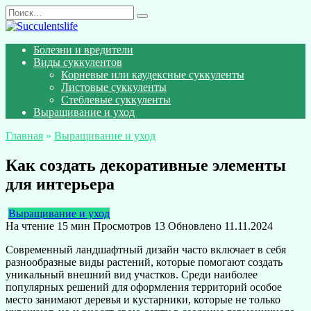
Перейти
Search
к
for:
содержанию
Болезни и вредители
Виды суккулентов
Корневые или каудексные суккуленты
Листовые суккуленты
Стеблевые суккуленты
Выращивание и уход
Главная
»
Выращивание и уход
Как создать декоративные элементы
для интерьера
Выращивание и уход
На чтение
15 мин
Просмотров
13
Обновлено
11.11.2024
Современный ландшафтный дизайн часто включает в себя
разнообразные виды растений, которые помогают создать
уникальный внешний вид участков. Среди наиболее
популярных решений для оформления территорий особое
место занимают деревья и кустарники, которые не только