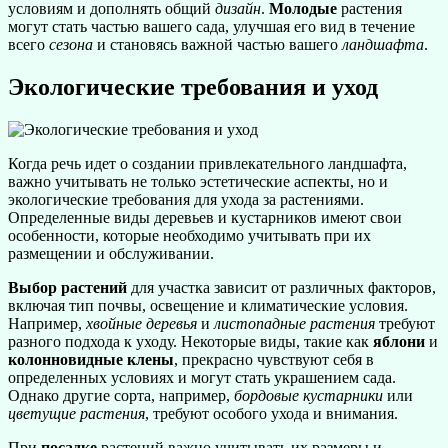
условиям и дополнять общий
дизайн
.
Молодые
растения
могут стать частью вашего сада, улучшая его вид в течение
всего
сезона
и становясь важной частью вашего
ландшафта
.
Экологические требования и уход
Когда речь идет о создании привлекательного ландшафта,
важно учитывать не только эстетические аспекты, но и
экологические требования для ухода за растениями.
Определенные виды деревьев и кустарников имеют свои
особенности, которые необходимо учитывать при их
размещении и обслуживании.
Выбор растений
для участка зависит от различных факторов,
включая тип почвы, освещение и климатические условия.
Например,
хвойные деревья
и
листопадные растения
требуют
разного подхода к уходу. Некоторые виды, такие как
яблони
и
колонновидные клены
, прекрасно чувствуют себя в
определенных условиях и могут стать украшением сада.
Однако другие сорта, например,
бордовые кустарники
или
цветущие растения
, требуют особого ухода и внимания.
При
посадке
растений важно учитывать их размеры и