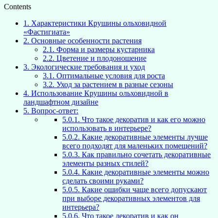
Contents
1.
Характеристики Крушины ольховидной
«Фастигиата»
2.
Основные особенности растения
2.1.
Форма и размеры кустарника
2.2.
Цветение и плодоношение
3.
Экологические требования и уход
3.1.
Оптимальные условия для роста
3.2.
Уход за растением в разные сезоны
4.
Использование Крушины ольховидной в
ландшафтном дизайне
5.
Вопрос-ответ:
5.0.1.
Что такое декоратив и как его можно
использовать в интерьере?
5.0.2.
Какие декоративные элементы лучше
всего подходят для маленьких помещений?
5.0.3.
Как правильно сочетать декоративные
элементы разных стилей?
5.0.4.
Какие декоративные элементы можно
сделать своими руками?
5.0.5.
Какие ошибки чаще всего допускают
при выборе декоративных элементов для
интерьера?
5.0.6.
Что такое декоратив и как он