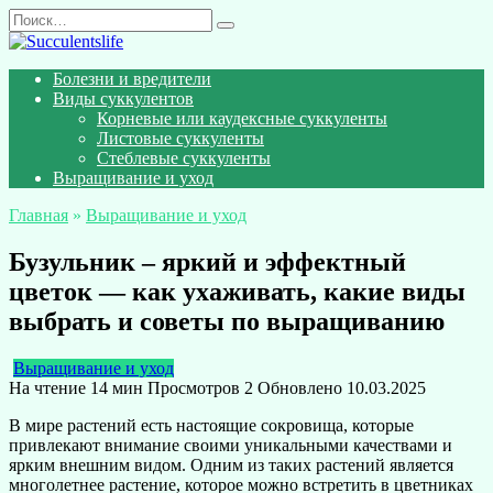
Перейти
Search
к
for:
содержанию
Болезни и вредители
Виды суккулентов
Корневые или каудексные суккуленты
Листовые суккуленты
Стеблевые суккуленты
Выращивание и уход
Главная
»
Выращивание и уход
Бузульник – яркий и эффектный
цветок — как ухаживать, какие виды
выбрать и советы по выращиванию
Выращивание и уход
На чтение
14 мин
Просмотров
2
Обновлено
10.03.2025
В мире растений есть настоящие сокровища, которые
привлекают внимание своими уникальными качествами и
ярким внешним видом. Одним из таких растений является
многолетнее растение, которое можно встретить в цветниках