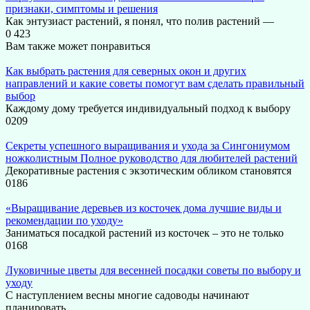
признаки, симптомы и решения
Как энтузиаст растений, я понял, что полив растений —
0
423
Вам также может понравиться
Как выбрать растения для северных окон и других
направлений и какие советы помогут вам сделать правильный
выбор
Каждому дому требуется индивидуальный подход к выбору
0
209
Секреты успешного выращивания и ухода за Сингониумом
ножколистным Полное руководство для любителей растений
Декоративные растения с экзотическим обликом становятся
0
186
«Выращивание деревьев из косточек дома лучшие виды и
рекомендации по уходу»
Заниматься посадкой растений из косточек – это не только
0
168
Луковичные цветы для весенней посадки советы по выбору и
уходу
С наступлением весны многие садоводы начинают
планировать