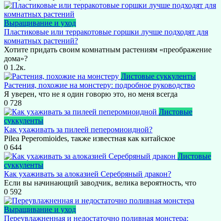
Выращивание и уход
Пластиковые или терракотовые горшки лучше подходят для
комнатных растений?
Хотите придать своим комнатным растениям «преображение
дома»?
0
1.2к.
Листовые суккуленты
Растения, похожие на монстеру: подробное руководство
Я уверен, что не я один говорю это, но меня всегда
0
728
Листовые
суккуленты
Как ухаживать за пилеей пеперомиоидной?
Pilea Peperomioides, также известная как китайское
0
644
Листовые
суккуленты
Как ухаживать за алоказией Серебряный дракон?
Если вы начинающий заводчик, велика вероятность, что
0
592
Выращивание и уход
Переувлажненная и недостаточно поливная монстера: