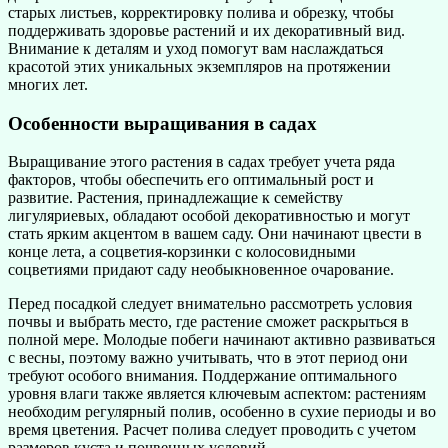
старых листьев, корректировку полива и обрезку, чтобы
поддерживать здоровье растений и их декоративный вид.
Внимание к деталям и уход помогут вам наслаждаться
красотой этих уникальных экземпляров на протяжении
многих лет.
Особенности выращивания в садах
Выращивание этого растения в садах требует учета ряда
факторов, чтобы обеспечить его оптимальный рост и
развитие. Растения, принадлежащие к семейству
лигуляриевых, обладают особой декоративностью и могут
стать ярким акцентом в вашем саду. Они начинают цвести в
конце лета, а соцветия-корзинки с колосовидными
соцветиями придают саду необыкновенное очарование.
Перед посадкой следует внимательно рассмотреть условия
почвы и выбрать место, где растение сможет раскрыться в
полной мере. Молодые побеги начинают активно развиваться
с весны, поэтому важно учитывать, что в этот период они
требуют особого внимания. Поддержание оптимального
уровня влаги также является ключевым аспектом: растениям
необходим регулярный полив, особенно в сухие периоды и во
время цветения. Расчет полива следует проводить с учетом
размеров куста и почвенных условий.