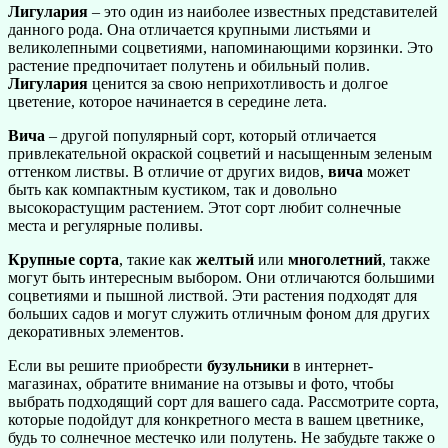
Лигулария
– это один из наиболее известных представителей
данного рода. Она отличается крупными листьями и
великолепными соцветиями, напоминающими корзинки. Это
растение предпочитает полутень и обильный полив.
Лигулария
ценится за свою неприхотливость и долгое
цветение, которое начинается в середине лета.
Вича
– другой популярный сорт, который отличается
привлекательной окраской соцветий и насыщенным зеленым
оттенком листвы. В отличие от других видов,
вича
может
быть как компактным кустиком, так и довольно
высокорастущим растением. Этот сорт любит солнечные
места и регулярные поливы.
Крупные сорта
, такие как
желтый
или
многолетний
, также
могут быть интересным выбором. Они отличаются большими
соцветиями и пышной листвой. Эти растения подходят для
больших садов и могут служить отличным фоном для других
декоративных элементов.
Если вы решите приобрести
бузульники
в интернет-
магазинах, обратите внимание на отзывы и фото, чтобы
выбрать подходящий сорт для вашего сада. Рассмотрите сорта,
которые подойдут для конкретного места в вашем цветнике,
будь то солнечное местечко или полутень. Не забудьте также о