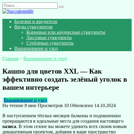
Перейти
Search
к
for:
содержанию
Болезни и вредители
Виды суккулентов
Корневые или каудексные суккуленты
Листовые суккуленты
Стеблевые суккуленты
Выращивание и уход
Главная
»
Выращивание и уход
Кашпо для цветов XXL — Как
эффективно создать зелёный уголок в
вашем интерьере
Выращивание и уход
На чтение
8 мин
Просмотров
10
Обновлено
14.10.2024
В наступлением тёплых месяцев балконы и подоконники
превращаются в идеальные места для создания настоящего
оазиса
. В этом сезоне вы можете удивить всех своим новым
декоративным проектом, добавив в ваше пространство