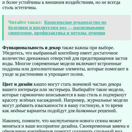
и более устойчивы к внешним воздействиям, но не всегда
столь эстетичны.
Читайте также:
Комплексное руководство по
болезням и вредителям роз — распознавание
симптомов, профилактика и методы лечения
Функциональность и декор
также важны при выборе.
Убедитесь, что выбранный контейнер имеет достаточное
количество дренажных отверстий для предотвращения застоя
воды. Многие современные модели включают встроенные
поддоны или дополнительные элементы, которые помогают в
уходе за растениями и упрощают полив.
Цвет и дизайн
кашпо могут стать значимой частью декора
вашего интерьера или экстерьера. Выбирайте такие модели,
которые гармонично вписываются в ваш стиль и подчеркнут
красоту зелёных насаждений. Например,
журнальные
модели
могут добавить изысканности в вашу гостиную, в то время
как
модные
варианты подойдут для
балконных
решений.
Наконец, помните, что
наступлением
нового сезона может
меняться и ваше восприятие дизайна. Своевременная замена и
обновление контейнеров помогут сохранить стильный вид