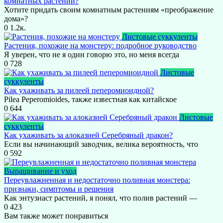
комнатных растений?
Хотите придать своим комнатным растениям «преображение
дома»?
0
1.2к.
Листовые суккуленты
Растения, похожие на монстеру: подробное руководство
Я уверен, что не я один говорю это, но меня всегда
0
728
Листовые
суккуленты
Как ухаживать за пилеей пеперомиоидной?
Pilea Peperomioides, также известная как китайское
0
644
Листовые
суккуленты
Как ухаживать за алоказией Серебряный дракон?
Если вы начинающий заводчик, велика вероятность, что
0
592
Выращивание и уход
Переувлажненная и недостаточно поливная монстера:
признаки, симптомы и решения
Как энтузиаст растений, я понял, что полив растений —
0
423
Вам также может понравиться