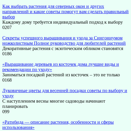
Как выбрать растения для северных окон и других
направлений и какие советы помогут вам сделать правильный
выбор
Каждому дому требуется индивидуальный подход к выбору
0
207
Секреты успешного выращивания и ухода за Сингониумом
ножколистным Полное руководство для любителей растений
Декоративные растения с экзотическим обликом становятся
0
186
«Выращивание деревьев из косточек дома лучшие виды и
рекомендации по уходу»
Заниматься посадкой растений из косточек – это не только
0
168
Луковичные цветы для весенней посадки советы по выбору и
уходу
С наступлением весны многие садоводы начинают
планировать
0
99
«Ратибида — описание растения, особенности и сферы
использования»