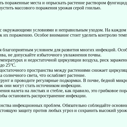
лить пораженные места и опрыскать растение раствором фунгици
опустить массового поражения урожая серой гнилью.
с окружающими условиями и неправильным уходом. На каждом эт
т к их поражению. Особое внимание стоит уделить контролю темп
ся благоприятным условием для развития многих инфекций. Особ
ива, не допускайте избыточного увлажнения почвы.
емпературах и недостаточной циркуляции воздуха, риск заражен
до 25°C.
е достаточного пространства между растениями снижает циркуляц
 солнечного света, что ослабляет растение.
 грунт и проводите регулярные подкормки. В почве, бедной мик
ак они могут стать источником инфекции.
ения налета на листьях и стебле, как правило, это грибковое п
обы остановить распространение инфекции.
инства инфекционных проблем. Обязательно соблюдайте основны
астоящую защиту против любых угроз и сохранить высокий урож