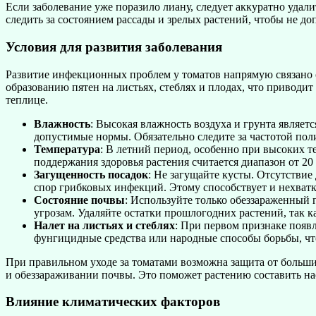
Если заболевание уже поразило лиану, следует аккуратно уда
следить за состоянием рассады и зрелых растений, чтобы не д
Условия для развития заболевания
Развитие инфекционных проблем у томатов напрямую связано 
образованию пятен на листьях, стеблях и плодах, что приводи
теплице.
Влажность
: Высокая влажность воздуха и грунта являет
допустимые нормы. Обязательно следите за частотой пол
Температура
: В летний период, особенно при высоких т
поддержания здоровья растения считается диапазон от 20 
Загущенность посадок
: Не загущайте кусты. Отсутстви
спор грибковых инфекций. Этому способствует и нехватка
Состояние почвы
: Используйте только обеззараженный
угрозам. Удаляйте остатки прошлогодних растений, так к
Налет на листьях и стеблях
: При первом признаке появл
фунгицидные средства или народные способы борьбы, чт
При правильном уходе за томатами возможна защита от больш
и обеззараживании почвы. Это поможет растению составить н
Влияние климатических факторов