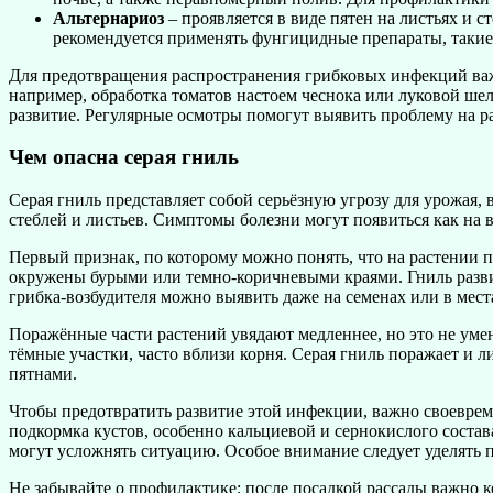
Альтернариоз
– проявляется в виде пятен на листьях и 
рекомендуется применять фунгицидные препараты, такие 
Для предотвращения распространения грибковых инфекций важ
например, обработка томатов настоем чеснока или луковой шел
развитие. Регулярные осмотры помогут выявить проблему на ра
Чем опасна серая гниль
Серая гниль представляет собой серьёзную угрозу для урожая,
стеблей и листьев. Симптомы болезни могут появиться как на вз
Первый признак, по которому можно понять, что на растении по
окружены бурыми или темно-коричневыми краями. Гниль разви
грибка-возбудителя можно выявить даже на семенах или в места
Поражённые части растений увядают медленнее, но это не умен
тёмные участки, часто вблизи корня. Серая гниль поражает и 
пятнами.
Чтобы предотвратить развитие этой инфекции, важно своеврем
подкормка кустов, особенно кальциевой и сернокислого состав
могут усложнять ситуацию. Особое внимание следует уделять 
Не забывайте о профилактике: после посадкой рассады важно к