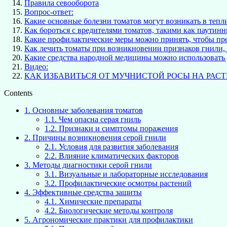
Правила севооборота
Вопрос-ответ:
Какие основные болезни томатов могут возникать в тепли
Как бороться с вредителями томатов, такими как паутинн
Какие профилактические меры можно принять, чтобы пре
Как лечить томаты при возникновении признаков гнили, 
Какие средства народной медицины можно использовать 
Видео:
КАК ИЗБАВИТЬСЯ ОТ МУЧНИСТОЙ РОСЫ НА РАСТ
Contents
1.
Основные заболевания томатов
1.1.
Чем опасна серая гниль
1.2.
Признаки и симптомы поражения
2.
Причины возникновения серой гнили
2.1.
Условия для развития заболевания
2.2.
Влияние климатических факторов
3.
Методы диагностики серой гнили
3.1.
Визуальные и лабораторные исследования
3.2.
Профилактические осмотры растений
4.
Эффективные средства защиты
4.1.
Химические препараты
4.2.
Биологические методы контроля
5.
Агрономические практики для профилактики