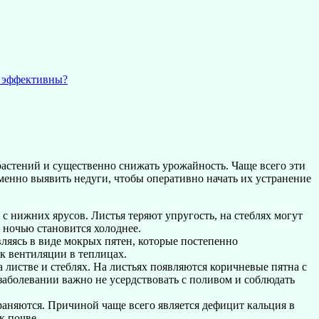
и эффективны?
растений и существенно снижать урожайность. Чаще всего эти
менно выявить недуги, чтобы оперативно начать их устранение
с нижних ярусов. Листья теряют упругость, на стеблях могут
 ночью становится холоднее.
являясь в виде мокрых пятен, которые постепенно
к вентиляции в теплицах.
 листве и стеблях. На листьях появляются коричневые пятна с
заболевании важно не усердствовать с поливом и соблюдать
раняются. Причиной чаще всего является дефицит кальция в
к почве.