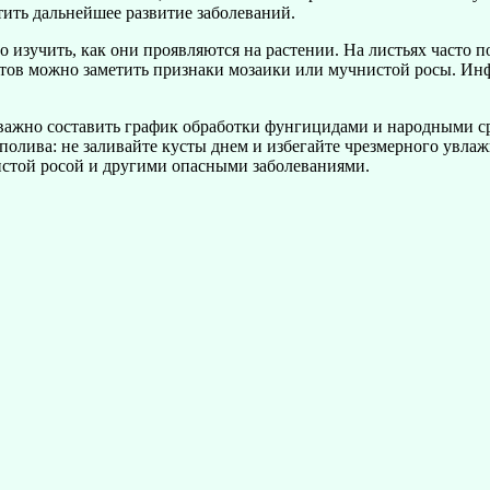
ить дальнейшее развитие заболеваний.
но изучить, как они проявляются на растении. На листьях часто 
тов можно заметить признаки мозаики или мучнистой росы. Инф
важно составить график обработки фунгицидами и народными ср
 полива: не заливайте кусты днем и избегайте чрезмерного увла
истой росой и другими опасными заболеваниями.