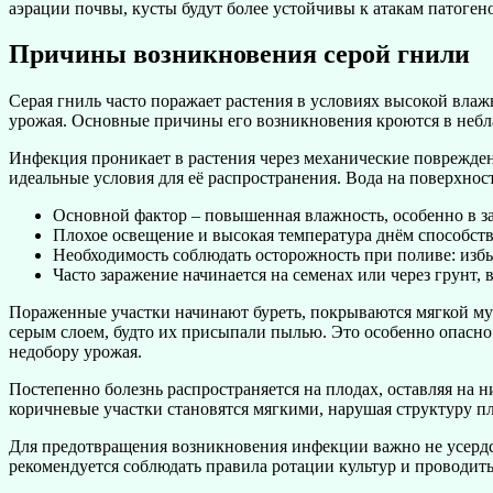
аэрации почвы, кусты будут более устойчивы к атакам патоген
Причины возникновения серой гнили
Серая гниль часто поражает растения в условиях высокой влаж
урожая. Основные причины его возникновения кроются в небл
Инфекция проникает в растения через механические поврежден
идеальные условия для её распространения. Вода на поверхнос
Основной фактор – повышенная влажность, особенно в за
Плохое освещение и высокая температура днём способств
Необходимость соблюдать осторожность при поливе: избы
Часто заражение начинается на семенах или через грунт,
Пораженные участки начинают буреть, покрываются мягкой муч
серым слоем, будто их присыпали пылью. Это особенно опасно
недобору урожая.
Постепенно болезнь распространяется на плодах, оставляя на
коричневые участки становятся мягкими, нарушая структуру пл
Для предотвращения возникновения инфекции важно не усердс
рекомендуется соблюдать правила ротации культур и проводит