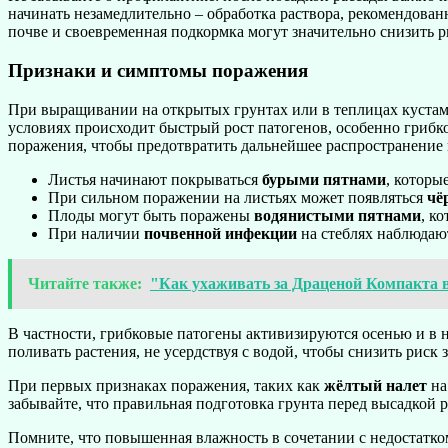
начинать незамедлительно – обработка раствора, рекомендован
почве и своевременная подкормка могут значительно снизить р
Признаки и симптомы поражения
При выращивании на открытых грунтах или в теплицах кустам
условиях происходит быстрый рост патогенов, особенно грибк
поражения, чтобы предотвратить дальнейшее распространение 
Листья начинают покрываться
бурыми пятнами
, которы
При сильном поражении на листьях может появляться
чё
Плоды могут быть поражены
водянистыми пятнами
, к
При наличии
почвенной инфекции
на стеблях наблюдают
Читайте также:
"Как ухаживать за Драценой Компакта 
В частности, грибковые патогены активизируются осенью и в н
поливать растения, не усердствуя с водой, чтобы снизить риск 
При первых признаках поражения, таких как
жёлтый налет
на
забывайте, что правильная подготовка грунта перед высадкой р
Помните, что повышенная влажность в сочетании с недостатко