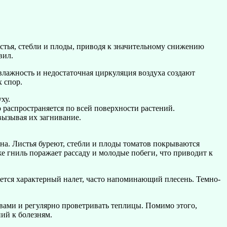
истья, стебли и плоды, приводя к значительному снижению
вил.
влажность и недостаточная циркуляция воздуха создают
 спор.
ху.
распространяется по всей поверхности растений.
вызывая их загнивание.
на. Листья буреют, стебли и плоды томатов покрываются
е гниль поражает рассаду и молодые побеги, что приводит к
яется характерный налет, часто напоминающий плесень. Темно-
вами и регулярно проветривать теплицы. Помимо этого,
ий к болезням.