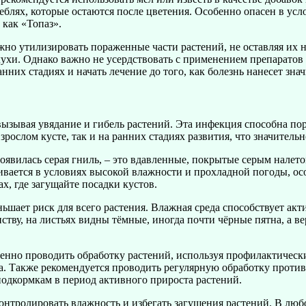
стеблях, которые остаются после цветения. Особенно опасен в ус
как «Топаз».
но утилизировать пораженные части растений, не оставляя их н
ухи. Однако важно не усердствовать с применением препаратов и
нних стадиях и начать лечение до того, как болезнь нанесет зн
 вызывая увядание и гибель растений. Эта инфекция способна пор
рослом кусте, так и на ранних стадиях развития, что значительн
явилась серая гниль, – это вдавленные, покрытые серым налетом
вается в условиях высокой влажности и прохладной погоды, ос
х, где загущайте посадки кустов.
ьшает риск для всего растения. Влажная среда способствует акт
листву, на листьях видны тёмные, иногда почти чёрные пятна, а
енно проводить обработку растений, используя профилактически
а. Также рекомендуется проводить регулярную обработку против
подкормкам в период активного прироста растений.
онтролировать влажность и избегать загущения растений. В люб