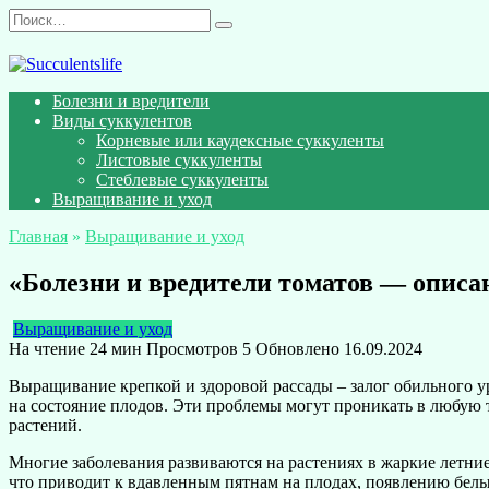
Перейти
Search
к
for:
содержанию
Болезни и вредители
Виды суккулентов
Корневые или каудексные суккуленты
Листовые суккуленты
Стеблевые суккуленты
Выращивание и уход
Главная
»
Выращивание и уход
«Болезни и вредители томатов — опис
Выращивание и уход
На чтение
24 мин
Просмотров
5
Обновлено
16.09.2024
Выращивание крепкой и здоровой рассады – залог обильного у
на состояние плодов. Эти проблемы могут проникать в любую 
растений.
Многие заболевания развиваются на растениях в жаркие летни
что приводит к вдавленным пятнам на плодах, появлению белы