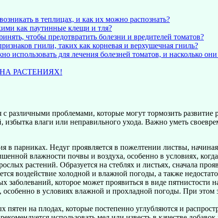
озникать в теплицах, и как их можно распознать?
кими как паутинные клещи и тля?
нять, чтобы предотвратить болезни и вредителей томатов?
ризнаков гнили, таких как корневая и верхушечная гниль?
о использовать для лечения болезней томатов, и насколько он
НА РАСТЕНИЯХ!
 с различными проблемами, которые могут тормозить развитие 
 избытка влаги или неправильного ухода. Важно уметь своевре
я в парниках. Недуг проявляется в пожелтении листвы, начиная 
ышенной влажности почвы и воздуха, особенно в условиях, когда
зрослых растений. Образуется на стеблях и листьях, сначала про
ся воздействие холодной и влажной погоды, а также недостато
 заболеваний, которое может проявиться в виде пятнистости на
 особенно в условиях влажной и прохладной погоды. При этом 
х пятен на плодах, которые постепенно углубляются и распрост
екомендуется использовать мел или известь в качестве добавок 