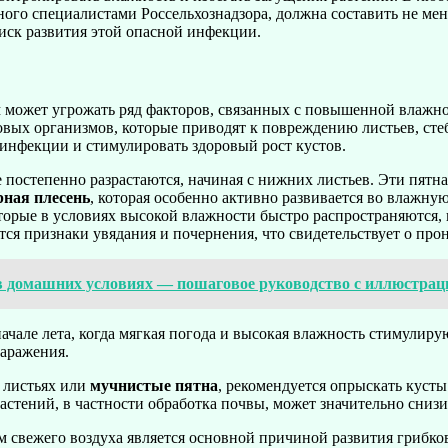
ного специалистами Россельхознадзора, должна составить не мен
иск развития этой опасной инфекции.
 может угрожать ряд факторов, связанных с повышенной влажн
овых организмов, которые приводят к повреждению листьев, ст
инфекции и стимулировать здоровый рост кустов.
е постепенно разрастаются, начиная с нижних листьев. Эти пятн
рная плесень
, которая особенно активно развивается во влажную
оторые в условиях высокой влажности быстро распространяются, 
ся признаки увядания и почернения, что свидетельствует о про
в домашних условиях — пошаговое руководство с иллюстра
ачале лета, когда мягкая погода и высокая влажность стимулиру
заражения.
 листьях или
мучнистые пятна
, рекомендуется опрыскать куст
астений, в частности обработка почвы, может значительно снизи
м свежего воздуха является основной причиной развития грибк