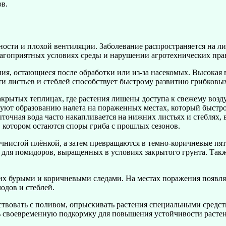
ов.
ности и плохой вентиляции. Заболевание распространяется на л
агоприятных условиях среды и нарушении агротехнических пра
ия, остающиеся после обработки или из-за насекомых. Высокая 
ти листьев и стеблей способствует быстрому развитию грибковых
крытых теплицах, где растения лишены доступа к свежему возду
уют образованию налета на пораженных местах, который быстро 
точная вода часто накапливается на нижних листьях и стеблях, 
 в котором остаются споры гриба с прошлых сезонов.
нистой плёнкой, а затем превращаются в темно-коричневые пят
 для помидоров, выращенных в условиях закрытого грунта. Такж
 них бурыми и коричневыми следами. На местах поражения появл
одов и стеблей.
твовать с поливом, опрыскивать растения специальными средст
ь своевременную подкормку для повышения устойчивости растен