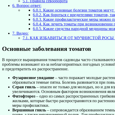
5.1.
Правила севооборота
6.
Вопрос-ответ:
6.0.1.
Какие основные болезни томатов могут в
6.0.2.
Как бороться с вредителями томатов, та
6.0.3.
Какие профилактические меры можно при
6.0.4.
Как лечить томаты при возникновении п
6.0.5.
Какие средства народной медицины можн
7.
Видео:
7.1.
КАК ИЗБАВИТЬСЯ ОТ МУЧНИСТОЙ РОСЫ 
Основные заболевания томатов
В процессе выращивания томатов садоводы часто сталкиваются
проблемы возникают из-за неблагоприятных погодных условий,
и предотвратить их распространение.
Фузариозное увядание
– часто поражает молодые растени
образоваться темные пятна. Болезнь развивается при пов
Серая гниль
– опасен не только для молодых, но и для в
увеличиваются. Основным фактором возникновения являет
Фитофтороз
– одно из самых распространенных грибковых
жилками, которые быстро распространяются по растению,
меры профилактики.
Вершинная гниль
– сопровождается образованием темны
почве, а также неравномерный полив. Для профилактики р