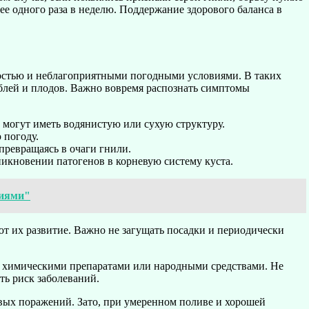
ее одного раза в неделю. Поддержание здорового баланса в
остью и неблагоприятными погодными условиями. В таких
еблей и плодов. Важно вовремя распознать симптомы
а могут иметь водянистую или сухую структуру.
 погоду.
превращаясь в очаги гнили.
никновении патогенов в корневую систему куста.
циями"
ют их развитие. Важно не загущать посадки и периодически
ы химическими препаратами или народными средствами. Не
ть риск заболеваний.
овых поражений. Зато, при умеренном поливе и хорошей