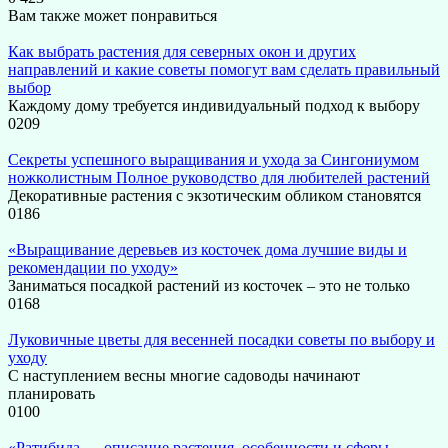
Вам также может понравиться
Как выбрать растения для северных окон и других
направлений и какие советы помогут вам сделать правильный
выбор
Каждому дому требуется индивидуальный подход к выбору
0
209
Секреты успешного выращивания и ухода за Сингониумом
ножколистным Полное руководство для любителей растений
Декоративные растения с экзотическим обликом становятся
0
186
«Выращивание деревьев из косточек дома лучшие виды и
рекомендации по уходу»
Заниматься посадкой растений из косточек – это не только
0
168
Луковичные цветы для весенней посадки советы по выбору и
уходу
С наступлением весны многие садоводы начинают
планировать
0
100
«Ратибида — описание растения, особенности и сферы