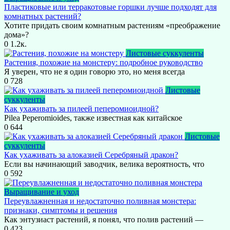
Пластиковые или терракотовые горшки лучше подходят для
комнатных растений?
Хотите придать своим комнатным растениям «преображение
дома»?
0
1.2к.
Листовые суккуленты
Растения, похожие на монстеру: подробное руководство
Я уверен, что не я один говорю это, но меня всегда
0
728
Листовые
суккуленты
Как ухаживать за пилеей пеперомиоидной?
Pilea Peperomioides, также известная как китайское
0
644
Листовые
суккуленты
Как ухаживать за алоказией Серебряный дракон?
Если вы начинающий заводчик, велика вероятность, что
0
592
Выращивание и уход
Переувлажненная и недостаточно поливная монстера:
признаки, симптомы и решения
Как энтузиаст растений, я понял, что полив растений —
0
423