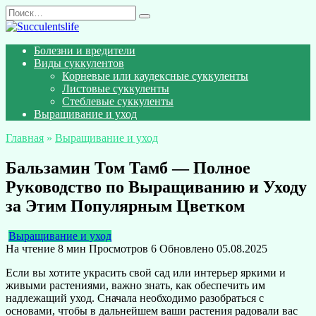
Перейти
Search
к
for:
содержанию
Болезни и вредители
Виды суккулентов
Корневые или каудексные суккуленты
Листовые суккуленты
Стеблевые суккуленты
Выращивание и уход
Главная
»
Выращивание и уход
Бальзамин Том Тамб — Полное
Руководство по Выращиванию и Уходу
за Этим Популярным Цветком
Выращивание и уход
На чтение
8 мин
Просмотров
6
Обновлено
05.08.2025
Если вы хотите украсить свой сад или интерьер яркими и
живыми растениями, важно знать, как обеспечить им
надлежащий уход. Сначала необходимо разобраться с
основами, чтобы в дальнейшем ваши растения радовали вас