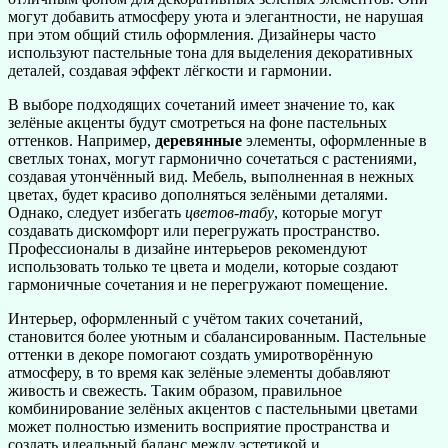
могут добавить атмосферу уюта и элегантности, не нарушая
при этом общий стиль оформления. Дизайнеры часто
используют пастельные тона для выделения декоративных
деталей, создавая эффект лёгкости и гармонии.
В выборе подходящих сочетаний имеет значение то, как
зелёные акценты будут смотреться на фоне пастельных
оттенков. Например,
деревянные
элементы, оформленные в
светлых тонах, могут гармонично сочетаться с растениями,
создавая утончённый вид. Мебель, выполненная в нежных
цветах, будет красиво дополняться зелёными деталями.
Однако, следует избегать
цветов-табу
, которые могут
создавать дискомфорт или перегружать пространство.
Профессионалы в дизайне интерьеров рекомендуют
использовать только те цвета и модели, которые создают
гармоничные сочетания и не перегружают помещение.
Интерьер, оформленный с учётом таких сочетаний,
становится более уютным и сбалансированным. Пастельные
оттенки в декоре помогают создать умиротворённую
атмосферу, в то время как зелёные элементы добавляют
живость и свежесть. Таким образом, правильное
комбинирование зелёных акцентов с пастельными цветами
может полностью изменить восприятие пространства и
создать идеальный баланс между эстетикой и