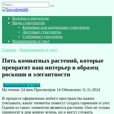
Перейти
Search
к
for:
содержанию
Болезни и вредители
Виды суккулентов
Корневые или каудексные суккуленты
Листовые суккуленты
Стеблевые суккуленты
Выращивание и уход
Главная
»
Выращивание и уход
Пять комнатных растений, которые
превратят ваш интерьер в образец
роскоши и элегантности
Выращивание и уход
На чтение
24 мин
Просмотров
14
Обновлено
11.11.2024
В процессе оформления любого пространства важно
учитывать, какие элементы помогут создать гармонию и уют.
Одним из таких элементов являются растения. Они не только
привносят в дом живую зелень, но и могут служить