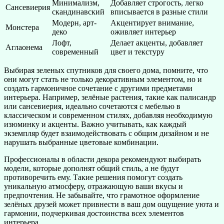
Минимализм,
Добавляет строгость, легко
Сансевиерия
скандинавский
вписывается в разные стили
Модерн, арт-
Акцентирует внимание,
Монстера
деко
оживляет интерьер
Лофт,
Делает акценты, добавляет
Аглаонема
современный
цвет и текстуру
Выбирая зеленых спутников для своего дома, помните, что
они могут стать не только декоративным элементом, но и
создать гармоничное сочетание с другими предметами
интерьера. Например, зелёные растения, такие как палисандр
или сансевиерия, идеально сочетаются с мебелью в
классическом и современном стилях, добавляя необходимую
изюминку и акценты. Важно учитывать, как каждый
экземпляр будет взаимодействовать с общим дизайном и не
нарушать выбранные цветовые комбинации.
Профессионалы в области декора рекомендуют выбирать
модели, которые дополнят общий стиль, а не будут
противоречить ему. Такие решения помогут создать
уникальную атмосферу, отражающую ваши вкусы и
предпочтения. Не забывайте, что грамотное оформление
зелёных друзей может привнести в ваш дом ощущение уюта и
гармонии, подчеркивая достоинства всех элементов
интерьера.