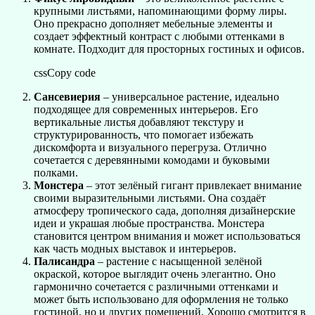
крупными листьями, напоминающими форму лиры.
Оно прекрасно дополняет мебельные элементы и
создает эффектный контраст с любыми оттенками в
комнате. Подходит для просторных гостиных и офисов.
cssCopy code
Сансевиерия
– универсальное растение, идеально
подходящее для современных интерьеров. Его
вертикальные листья добавляют текстуру и
структурированность, что помогает избежать
дискомфорта и визуального перегруза. Отлично
сочетается с деревянными комодами и буковыми
полками.
Монстера
– этот зелёный гигант привлекает внимание
своими выразительными листьями. Она создаёт
атмосферу тропического сада, дополняя дизайнерские
идеи и украшая любые пространства. Монстера
становится центром внимания и может использоваться
как часть модных выставок и интерьеров.
Палисандра
– растение с насыщенной зелёной
окраской, которое выглядит очень элегантно. Оно
гармонично сочетается с различными оттенками и
может быть использовано для оформления не только
гостиной, но и других помещений. Хорошо смотрится в