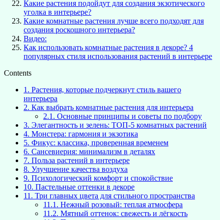
Какие растения подойдут для создания экзотического
уголка в интерьере?
Какие комнатные растения лучше всего подходят для
создания роскошного интерьера?
Видео:
Как использовать комнатные растения в декоре? 4
популярных стиля использования растений в интерьере
Contents
1.
Растения, которые подчеркнут стиль вашего
интерьера
2.
Как выбрать комнатные растения для интерьера
2.1.
Основные принципы и советы по подбору
3.
Элегантность и зелень: ТОП-5 комнатных растений
4.
Монстера: гармония и экзотика
5.
Фикус: классика, проверенная временем
6.
Сансевиерия: минимализм в деталях
7.
Польза растений в интерьере
8.
Улучшение качества воздуха
9.
Психологический комфорт и спокойствие
10.
Пастельные оттенки в декоре
11.
Три главных цвета для стильного пространства
11.1.
Нежный розовый: теплая атмосфера
11.2.
Мятный оттенок: свежесть и лёгкость