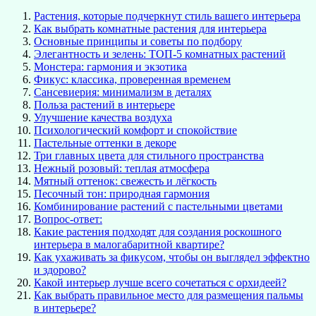
Растения, которые подчеркнут стиль вашего интерьера
Как выбрать комнатные растения для интерьера
Основные принципы и советы по подбору
Элегантность и зелень: ТОП-5 комнатных растений
Монстера: гармония и экзотика
Фикус: классика, проверенная временем
Сансевиерия: минимализм в деталях
Польза растений в интерьере
Улучшение качества воздуха
Психологический комфорт и спокойствие
Пастельные оттенки в декоре
Три главных цвета для стильного пространства
Нежный розовый: теплая атмосфера
Мятный оттенок: свежесть и лёгкость
Песочный тон: природная гармония
Комбинирование растений с пастельными цветами
Вопрос-ответ:
Какие растения подходят для создания роскошного
интерьера в малогабаритной квартире?
Как ухаживать за фикусом, чтобы он выглядел эффектно
и здорово?
Какой интерьер лучше всего сочетаться с орхидеей?
Как выбрать правильное место для размещения пальмы
в интерьере?