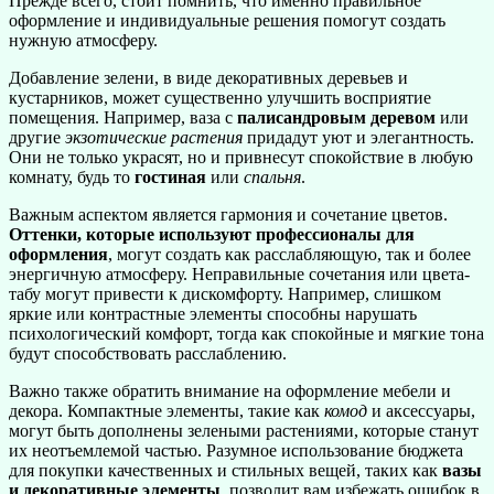
Прежде всего, стоит помнить, что именно правильное
оформление и индивидуальные решения помогут создать
нужную атмосферу.
Добавление зелени, в виде декоративных деревьев и
кустарников, может существенно улучшить восприятие
помещения. Например, ваза с
палисандровым деревом
или
другие
экзотические растения
придадут уют и элегантность.
Они не только украсят, но и привнесут спокойствие в любую
комнату, будь то
гостиная
или
спальня
.
Важным аспектом является гармония и сочетание цветов.
Оттенки, которые используют профессионалы для
оформления
, могут создать как расслабляющую, так и более
энергичную атмосферу. Неправильные сочетания или цвета-
табу могут привести к дискомфорту. Например, слишком
яркие или контрастные элементы способны нарушать
психологический комфорт, тогда как спокойные и мягкие тона
будут способствовать расслаблению.
Важно также обратить внимание на оформление мебели и
декора. Компактные элементы, такие как
комод
и аксессуары,
могут быть дополнены зелеными растениями, которые станут
их неотъемлемой частью. Разумное использование бюджета
для покупки качественных и стильных вещей, таких как
вазы
и декоративные элементы
, позволит вам избежать ошибок в