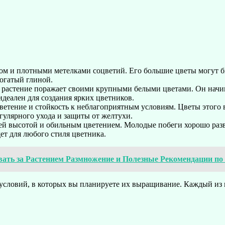
том и плотными метелками соцветий. Его большие цветы могут 
богатый глиной.
то растение поражает своими крупными белыми цветами. Он начи
идеален для создания ярких цветников.
 цветение и стойкость к неблагоприятным условиям. Цветы этого
гулярного ухода и защиты от желтухи.
ей высотой и обильным цветением. Молодые побеги хорошо раз
т для любого стиля цветника.
вать за Растением Размножение и Полезные Рекомендации 
условий, в которых вы планируете их выращивание. Каждый из 