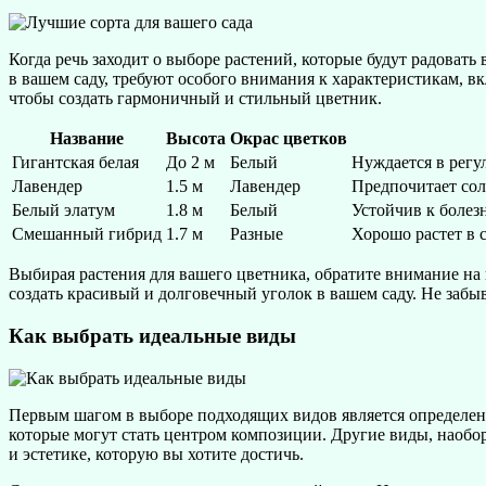
Когда речь заходит о выборе растений, которые будут радовать
в вашем саду, требуют особого внимания к характеристикам, в
чтобы создать гармоничный и стильный цветник.
Название
Высота
Окрас цветков
Гигантская белая
До 2 м
Белый
Нуждается в регу
Лавендер
1.5 м
Лавендер
Предпочитает со
Белый элатум
1.8 м
Белый
Устойчив к болезн
Смешанный гибрид
1.7 м
Разные
Хорошо растет в 
Выбирая растения для вашего цветника, обратите внимание на 
создать красивый и долговечный уголок в вашем саду. Не заб
Как выбрать идеальные виды
Первым шагом в выборе подходящих видов является определени
которые могут стать центром композиции. Другие виды, наобо
и эстетике, которую вы хотите достичь.