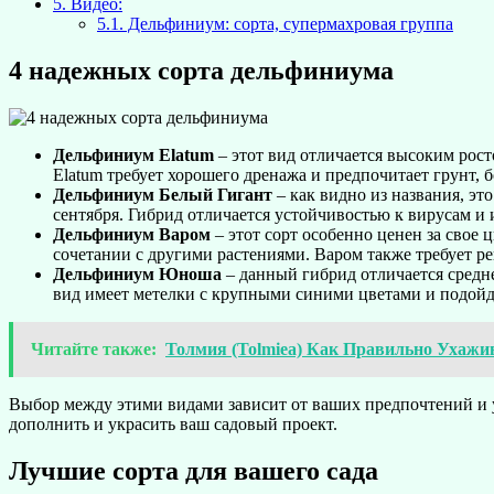
5.
Видео:
5.1.
Дельфиниум: сорта, супермахровая группа
4 надежных сорта дельфиниума
Дельфиниум Elatum
– этот вид отличается высоким рос
Elatum требует хорошего дренажа и предпочитает грунт, 
Дельфиниум Белый Гигант
– как видно из названия, э
сентября. Гибрид отличается устойчивостью к вирусам и 
Дельфиниум Варом
– этот сорт особенно ценен за свое
сочетании с другими растениями. Варом также требует ре
Дельфиниум Юноша
– данный гибрид отличается средн
вид имеет метелки с крупными синими цветами и подойде
Читайте также:
Толмия (Tolmiea) Как Правильно Ухажи
Выбор между этими видами зависит от ваших предпочтений и 
дополнить и украсить ваш садовый проект.
Лучшие сорта для вашего сада