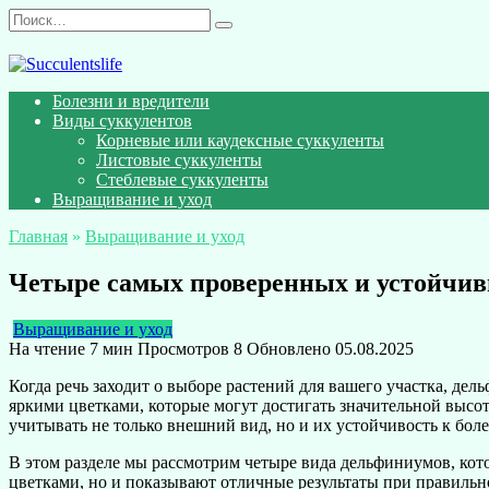
Перейти
Search
к
for:
содержанию
Болезни и вредители
Виды суккулентов
Корневые или каудексные суккуленты
Листовые суккуленты
Стеблевые суккуленты
Выращивание и уход
Главная
»
Выращивание и уход
Четыре самых проверенных и устойчив
Выращивание и уход
На чтение
7 мин
Просмотров
8
Обновлено
05.08.2025
Когда речь заходит о выборе растений для вашего участка, д
яркими цветками, которые могут достигать значительной высо
учитывать не только внешний вид, но и их устойчивость к боле
В этом разделе мы рассмотрим четыре вида дельфиниумов, ко
цветками, но и показывают отличные результаты при правильн