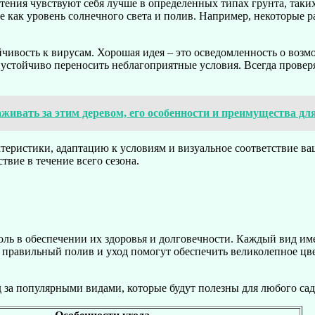
ения чувствуют себя лучше в определенных типах грунта, таких 
е как уровень солнечного света и полив. Например, некоторые 
ойчивость к вирусам. Хорошая идея – это осведомленность о во
устойчиво переносить неблагоприятные условия. Всегда проверя
хаживать за этим деревом, его особенности и преимущества дл
еристики, адаптацию к условиям и визуальное соответствие ваш
твие в течение всего сезона.
ль в обеспечении их здоровья и долговечности. Каждый вид име
 правильный полив и уход помогут обеспечить великолепное цв
 за популярными видами, которые будут полезны для любого сад