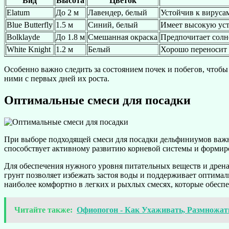
Вид
Высота
Цветок
Elatum
До 2 м
Лавендер, белый
Устойчив к вируса
Blue Butterfly
1.5 м
Синий, белый
Имеет высокую уст
Bolklayde
До 1.8 м
Смешанная окраска
Предпочитает солн
White Knight
1.2 м
Белый
Хорошо переносит 
Особенно важно следить за состоянием почек и побегов, чтобы
ними с первых дней их роста.
Оптимальные смеси для посадки
При выборе подходящей смеси для посадки дельфиниумов важно
способствует активному развитию корневой системы и формир
Для обеспечения нужного уровня питательных веществ и дренаж
грунт позволяет избежать застоя воды и поддерживает оптима
наиболее комфортно в легких и рыхлых смесях, которые обес
Читайте также:
Офиопогон - Как Ухаживать, Размножат