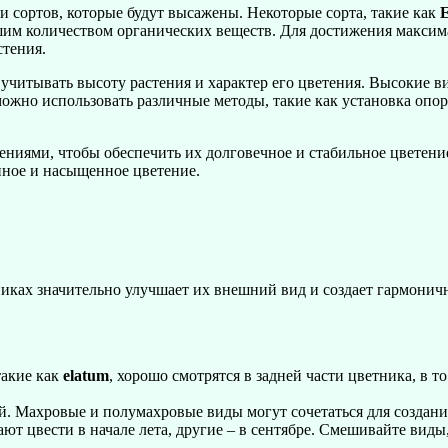
и сортов, которые будут высажены. Некоторые сорта, такие как
ьшим количеством органических веществ. Для достижения макси
стения.
учитывать высоту растения и характер его цветения. Высокие в
можно использовать различные методы, такие как установка опор
тениями, чтобы обеспечить их долговечное и стабильное цветен
янное и насыщенное цветение.
никах значительно улучшает их внешний вид и создает гармонич
такие как
elatum
, хорошо смотрятся в задней части цветника, в т
. Махровые и полумахровые виды могут сочетаться для создани
т цвести в начале лета, другие – в сентябре. Смешивайте виды