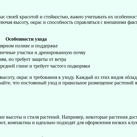
 вас своей красотой и стойкостью, важно учитывать их особеннос
ключая высоту, окрас и способность справляться с внешними фак
Особенности ухода
лярном поливе и поддержке
лнечные участки и дренированную почву
ям, но требует защиты от ветра
средней глине и требует частого подкормки
высоту, окрас и требования к уходу. Каждый из этих видов обл
ывайте, что постоянный уход и правильное размещение растений
е высоты и стиля растений. Например, некоторые растения дост
рот, компактны и идеально подходят для оформления низких клу